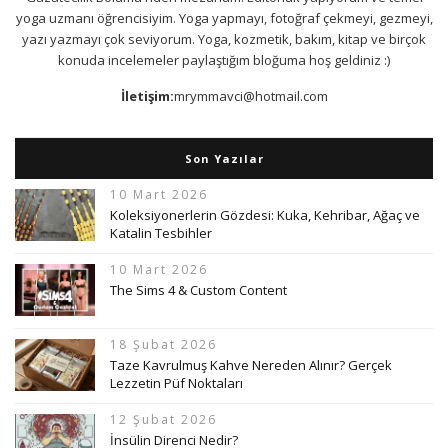
yoga uzmanı öğrencisiyim. Yoga yapmayı, fotoğraf çekmeyi, gezmeyi,
yazı yazmayı çok seviyorum. Yoga, kozmetik, bakım, kitap ve birçok
konuda incelemeler paylaştığım bloğuma hoş geldiniz :)
İletişim:
mrymmavci@hotmail.com
Son Yazılar
10 Mart 2026
Koleksiyonerlerin Gözdesi: Kuka, Kehribar, Ağaç ve
Katalin Tesbihler
10 Mart 2026
The Sims 4 & Custom Content
18 Şubat 2026
Taze Kavrulmuş Kahve Nereden Alınır? Gerçek
Lezzetin Püf Noktaları
12 Şubat 2026
İnsülin Direnci Nedir?