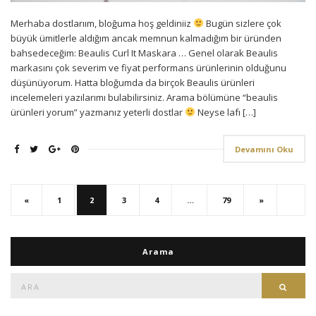
Merhaba dostlarıım, bloğuma hoş geldiniiz
Bugün sizlere çok
büyük ümitlerle aldığım ancak memnun kalmadığım bir üründen
bahsedeceğim: Beaulis Curl It Maskara … Genel olarak Beaulis
markasını çok severim ve fiyat performans ürünlerinin olduğunu
düşünüyorum. Hatta bloğumda da birçok Beaulis ürünleri
incelemeleri yazılarımı bulabilirsiniz. Arama bölümüne “beaulis
ürünleri yorum” yazmanız yeterli dostlar
Neyse lafı […]
Devamını Oku
«
1
2
3
4
…
79
»
Arama
Ara:
Ara