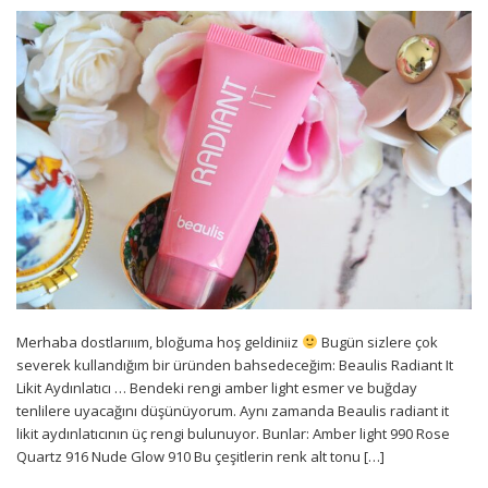
Merhaba dostlarııım, bloğuma hoş geldiniiz
Bugün sizlere çok
severek kullandığım bir üründen bahsedeceğim: Beaulis Radiant It
Likit Aydınlatıcı … Bendeki rengi amber light esmer ve buğday
tenlilere uyacağını düşünüyorum. Aynı zamanda Beaulis radiant it
likit aydınlatıcının üç rengi bulunuyor. Bunlar: Amber light 990 Rose
Quartz 916 Nude Glow 910 Bu çeşitlerin renk alt tonu […]