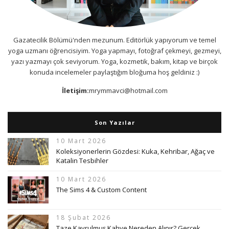
Gazatecilik Bölümü'nden mezunum. Editörlük yapıyorum ve temel
yoga uzmanı öğrencisiyim. Yoga yapmayı, fotoğraf çekmeyi, gezmeyi,
yazı yazmayı çok seviyorum. Yoga, kozmetik, bakım, kitap ve birçok
konuda incelemeler paylaştığım bloğuma hoş geldiniz :)
İletişim:
mrymmavci@hotmail.com
Son Yazılar
10 Mart 2026
Koleksiyonerlerin Gözdesi: Kuka, Kehribar, Ağaç ve
Katalin Tesbihler
10 Mart 2026
The Sims 4 & Custom Content
18 Şubat 2026
Taze Kavrulmuş Kahve Nereden Alınır? Gerçek