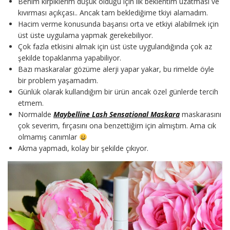
Benim kirpiklerim düşük olduğu için ilk beklentim uzatması ve
kıvırması açıkçası.. Ancak tam beklediğime tkiyi alamadım.
Hacim verme konusunda başarısı orta ve etkiyi alabilmek için
üst üste uygulama yapmak gerekebiliyor.
Çok fazla etkisini almak için üst üste uygulandığında çok az
şekilde topaklanma yapabiliyor.
Bazı maskaralar gözüme alerji yapar yakar, bu rimelde öyle
bir problem yaşamadım.
Günlük olarak kullandığım bir ürün ancak özel günlerde tercih
etmem.
Normalde
Maybelline Lash Sensational Maskara
maskarasını
çok severim, fırçasını ona benzettiğim için almıştım. Ama cık
olmamış canımlar
Akma yapmadı, kolay bir şekilde çıkıyor.