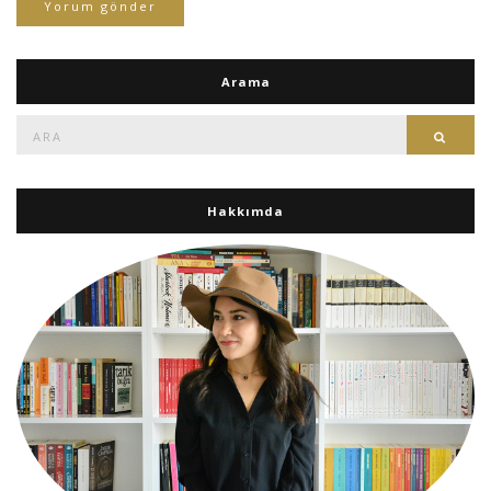
Arama
Ara:
Ara
Hakkımda