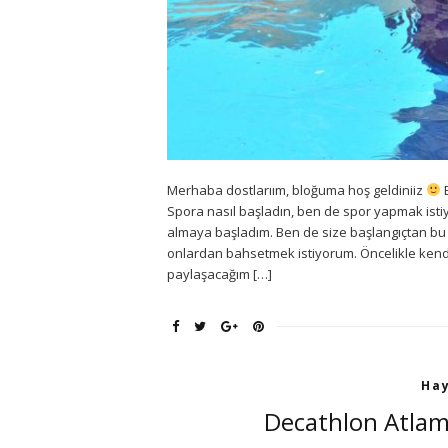
Merhaba dostlarıım, bloğuma hoş geldiniiz
B
Spora nasıl başladın, ben de spor yapmak istiy
almaya başladım. Ben de size başlangıçtan bu 
onlardan bahsetmek istiyorum. Öncelikle kend
paylaşacağım […]
Hay
Decathlon Atlama