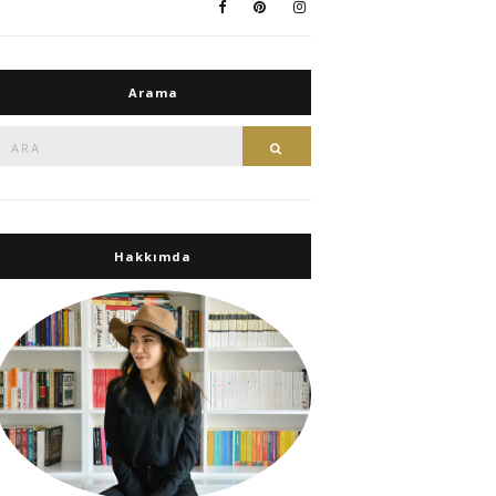
Arama
Ara:
Ara
Hakkımda