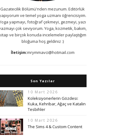
Gazatecilik Bölümü'nden mezunum. Editörlük
yapıyorum ve temel yoga uzmanı öğrencisiyim.
Yoga yapmayı, fotoğraf çekmeyi, gezmeyi, yazı
yazmayı çok seviyorum. Yoga, kozmetik, bakım,
kitap ve birçok konuda incelemeler paylaştığım
bloğuma hoş geldiniz :)
İletişim:
mrymmavci@hotmail.com
Son Yazılar
10 Mart 2026
Koleksiyonerlerin Gözdesi:
Kuka, Kehribar, Ağaç ve Katalin
Tesbihler
10 Mart 2026
The Sims 4 & Custom Content