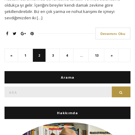
oldukça iyi gelir. İçeriğini bireyler kendi damak zevkine göre
şekillendirebilir. Biz en çok yarma ve nohut karışımı ile içmeyi
sevdiğimizden iki […]
Devamını Oku
«
1
2
3
4
…
13
»
Arama
Ara:
Ara
Hakkımda