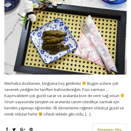
Merhaba dostlarııım, bloğuma hoş geldiniiiz
Bugün sizlere çok
severek yediğim bir tariften bahsedeceğim: Pazı sarması …
Kayınvalidem çok güzel sarar ve aralarda bize de verir sağ olsun
Onun sayesinde tanıştım ve aralarda canım istedikçe sarmak için
kendim yapmayı öğrendim. İlk denememe rağmen oldukça güzel ve
minik oldular hehe
Ufacık leblebi gibi oldu, […]
Devamını Oku