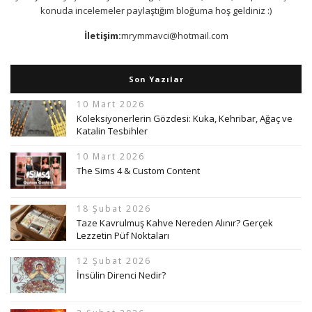
konuda incelemeler paylaştığım bloğuma hoş geldiniz :)
İletişim:
mrymmavci@hotmail.com
Son Yazılar
10 Mart 2026
Koleksiyonerlerin Gözdesi: Kuka, Kehribar, Ağaç ve
Katalin Tesbihler
10 Mart 2026
The Sims 4 & Custom Content
18 Şubat 2026
Taze Kavrulmuş Kahve Nereden Alınır? Gerçek
Lezzetin Püf Noktaları
12 Şubat 2026
İnsülin Direnci Nedir?