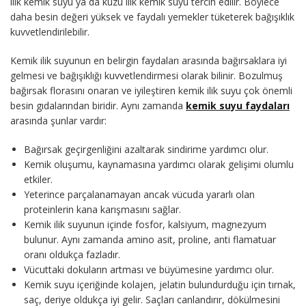
ilik kemik suyu ya da kuzu ilik kemik suyu tercih edilir. Böylece
daha besin değeri yüksek ve faydalı yemekler tüketerek bağışıklık
kuvvetlendirilebilir.
Kemik ilik suyunun en belirgin faydaları arasında bağırsaklara iyi
gelmesi ve bağışıklığı kuvvetlendirmesi olarak bilinir. Bozulmuş
bağırsak florasını onaran ve iyileştiren kemik ilik suyu çok önemli
besin gıdalarından biridir. Aynı zamanda
kemik suyu faydaları
arasında şunlar vardır:
Bağırsak geçirgenliğini azaltarak sindirime yardımcı olur.
Kemik oluşumu, kaynamasına yardımcı olarak gelişimi olumlu
etkiler.
Yeterince parçalanamayan ancak vücuda yararlı olan
proteinlerin kana karışmasını sağlar.
Kemik ilik suyunun içinde fosfor, kalsiyum, magnezyum
bulunur. Aynı zamanda amino asit, proline, anti flamatuar
oranı oldukça fazladır.
Vücuttaki dokuların artması ve büyümesine yardımcı olur.
Kemik suyu içeriğinde kolajen, jelatin bulundurduğu için tırnak,
saç, deriye oldukça iyi gelir. Saçları canlandırır, dökülmesini