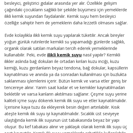
besleyici, geliştirici gıdalar arasında yer alır. Özellikle gelişim
çağındaki çocukların sağlıklı bir şekilde büyümesi için yemeklerde
ilikli kemik suyundan faydalanılır. Kemik suyu hem besleyici
özelliğe sahiptir hem de yemeklerin daha lezzetli olmasını sağlar.
Evde kolaylıkla ilikli kemik suyu yapılarak tüketilir. Ancak bireyler
yoğun günlük rutinlerde kemikli su yapamadığı günlerde sağlıklı,
organik olarak satılan markaları tercih ederek yemeklerinde
kullanabilir. Peki, evde
ilikli kemik suyu
nasıl yapılır? Kemikli
ilikler aslında bağ dokuları ile ortadan kırılan kuzu inciği, kuzu
kemiği, kuzu gerdanların beyaz tendona, bağ dokular, kapsüllerin
kaynatılması ve anında ya da sonradan kullanılması için buzlukta
saklanması işlemlerini içerir. Bütün kemik ve varsa etler geniş bir
tencereye alınır. Yarım saat kadar et ve kemikler kaynatılmadan
bekletilir ve varsa kanların akıtılması sağlanır. Çeşme suyu yerine
kaliteli içme suyu dökerek kemik ilik suyu ve etler kaynatılmalıdır.
İçerisine kaya tuzu da ekleyerek besin değeri artırılabilir. Kısık
ateşte kemik ılık suyu iyi kaynatılmalıdır. Sıcaklık üst seviyeye
ulaştığında kemik ilik suyunun üst tabakasında beyaz bir yapı
oluşur. Bu kef tabakası alınır ve yaklaşık olarak kemik ilik suyu üç