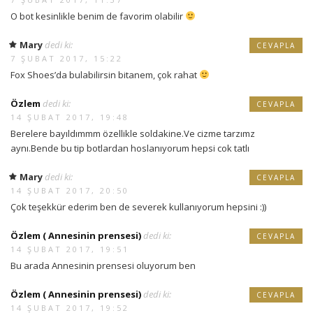
O bot kesinlikle benim de favorim olabilir
Mary
dedi ki:
CEVAPLA
7 ŞUBAT 2017, 15:22
Fox Shoes’da bulabilirsin bitanem, çok rahat
Özlem
dedi ki:
CEVAPLA
14 ŞUBAT 2017, 19:48
Berelere bayıldımmm özellikle soldakine.Ve cizme tarzımz
aynı.Bende bu tip botlardan hoslanıyorum hepsi cok tatlı
Mary
dedi ki:
CEVAPLA
14 ŞUBAT 2017, 20:50
Çok teşekkür ederim ben de severek kullanıyorum hepsini :))
Özlem ( Annesinin prensesi)
dedi ki:
CEVAPLA
14 ŞUBAT 2017, 19:51
Bu arada Annesinin prensesi oluyorum ben
Özlem ( Annesinin prensesi)
dedi ki:
CEVAPLA
14 ŞUBAT 2017, 19:52