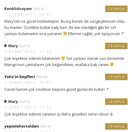
Renklidosyam
dedi ki:
CEVAPLA
7 ŞUBAT 2017, 06:59
Mary’cim ne güzel listelemişsin. Bu kış benim de vazgeçilmezim oldu
bu listeler. Özellikle botlar kalp ben. Bir tek istediğim gibi bir sırt
çantası bulamadım ona yanarım
Ellerine sağlık, çok öpüyorum :*
Mary
dedi ki:
CEVAPLA
7 ŞUBAT 2017, 15:25
Çok teşekkür ederim bitanemm
Sırt çantası olarak son dönemde
Mango’nun çantalarını çok beğendimm, mutlaka bak canım
Yeliz'in Keşifleri
dedi ki:
CEVAPLA
7 ŞUBAT 2017, 10:07
Canım benim çok zevklisin hepsini güzel günlerde kullan :*
Mary
dedi ki:
CEVAPLA
7 ŞUBAT 2017, 15:22
Çok teşekkür ederim canımın içi daha güzelleri senin olsun :))
yeşimlehertelden
dedi ki:
CEVAPLA
7 ŞUBAT 2017, 11:37