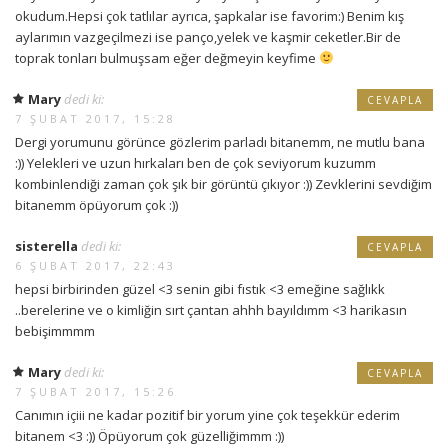
okudum.Hepsi çok tatlılar ayrıca, şapkalar ise favorim:) Benim kış
aylarımın vazgeçilmezi ise panço,yelek ve kaşmir ceketler.Bir de
toprak tonları bulmuşsam eğer değmeyin keyfime
Mary
dedi ki:
CEVAPLA
7 ŞUBAT 2017, 15:28
Dergi yorumunu görünce gözlerim parladı bitanemm, ne mutlu bana
:)) Yelekleri ve uzun hırkaları ben de çok seviyorum kuzumm
kombinlendiği zaman çok şık bir görüntü çıkıyor :)) Zevklerini sevdiğim
bitanemm öpüyorum çok :))
sisterella
dedi ki:
CEVAPLA
6 ŞUBAT 2017, 22:43
hepsi birbirinden güzel <3 senin gibi fıstık <3 emeğine sağlıkk
..berelerine ve o kimliğin sırt çantan ahhh bayıldımm <3 harikasın
bebişimmmm
Mary
dedi ki:
CEVAPLA
7 ŞUBAT 2017, 15:26
Canımın içiii ne kadar pozitif bir yorum yine çok teşekkür ederim
bitanem <3 :)) Öpüyorum çok güzelliğimmm :))