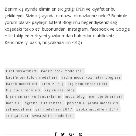
Benim kış ayında elimin en sık gittiği ürün ve kıyafetler bu
şekildeydi. Sizin kış ayında olmazsa olmazlarınız neler? Benimle
yorum olarak paylaşın lütfen! Bloğumu beğendiyseniz sağ
köşedeki “takip et” butonundan, instagram, facebook ve Google
+ ile takip ederek yeni yazılarımdan haberdar olabilirsiniz.
Kendinize iyi bakın, hoşçakaaalıııın <3 :))
fırat sweatshirt
kadife etek modelleri
kadife pantolon modelleri
kadın moda kozmetik blogları
kazak modelleri
kırmızı ruj
kış nemlendiricileri
kış ojele renkleri
kış rujları blog
kışın en sık kullandıklarım
moda blog
mor oje önerileri
mor ruj
öğrenci sırt çantası
ponponlu şapka modelleri
sal modellerı
şal modelleri 2017
şapka modelleri 2017
sırt çantası
sweatshirt modelleri