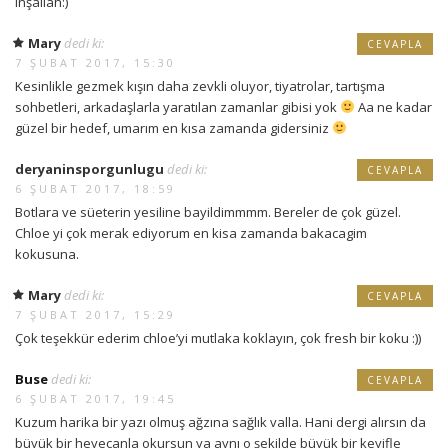
inşallah:)
Mary
dedi ki:
CEVAPLA
7 ŞUBAT 2017, 15:30
Kesinlikle gezmek kışın daha zevkli oluyor, tiyatrolar, tartışma
sohbetleri, arkadaşlarla yaratılan zamanlar gibisi yok
Aa ne kadar
güzel bir hedef, umarım en kısa zamanda gidersiniz
deryaninsporgunlugu
dedi ki:
CEVAPLA
6 ŞUBAT 2017, 18:59
Botlara ve süeterin yesiline bayildimmmm. Bereler de çok güzel.
Chloe yi çok merak ediyorum en kisa zamanda bakacagim
kokusuna.
Mary
dedi ki:
CEVAPLA
7 ŞUBAT 2017, 15:29
Çok teşekkür ederim chloe’yi mutlaka koklayın, çok fresh bir koku :))
Buse
dedi ki:
CEVAPLA
6 ŞUBAT 2017, 19:45
Kuzum harika bir yazı olmuş ağzına sağlık valla. Hani dergi alırsın da
büyük bir heyecanla okursun ya aynı o şekilde büyük bir keyifle