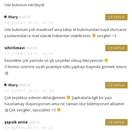
İzle butonun nerdeydi
Mary
dedi ki:
CEVAPLA
14 ŞUBAT 2017, 20:49
İzle butonum yok maalesef ama takip et butonundan kayıt olursanız
yazılarımdan e mail olarak haberdar olabilirsiniz
sevgiler <3
sihirlimavi
dedi ki:
CEVAPLA
17 ŞUBAT 2017, 10:40
Kesinlikle çok yerinde ve şık seçimler olmuş Meryemcim
O kırmızı üzerine siyah puantiye tüllü şapkayı başında görmek isteriz
;)))
Mary
dedi ki:
CEVAPLA
17 ŞUBAT 2017, 12:04
Çok teşekkür ederim ablacığımmm
Şapkalarla ilgili bir yazı
hazırlamay düşünüyorum ama ne zaman olur bilemiyorum ablamm
:))) Çok sevgiler, öpücükler <3
şapsik anne
dedi ki:
CEVAPLA
19 MAYIS 2017, 08:45