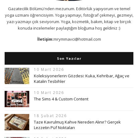
Gazatecilik Bölümü'nden mezunum. Editörlük yapıyorum ve temel
yoga uzmanı öğrencisiyim. Yoga yapmayı, fotoğraf çekmeyi, gezmeyi,
yazı yazmayı çok seviyorum. Yoga, kozmetik, bakım, kitap ve birçok
konuda incelemeler paylaştığım bloğuma hoş geldiniz :)
İletişim:
mrymmavci@hotmail.com
Son Yazılar
10 Mart 2026
Koleksiyonerlerin Gözdesi: Kuka, Kehribar, Ağaç ve
Katalin Tesbihler
10 Mart 2026
The Sims 4 & Custom Content
18 Şubat 2026
Taze Kavrulmuş Kahve Nereden Alınır? Gerçek
Lezzetin Püf Noktaları