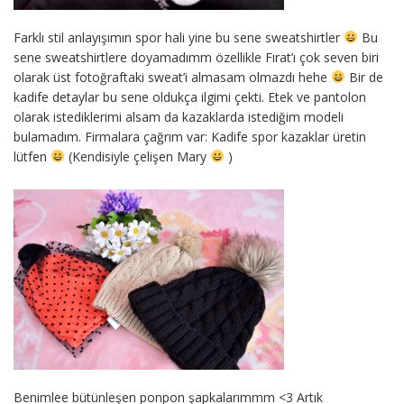
Farklı stil anlayışımın spor hali yine bu sene sweatshirtler
Bu
sene sweatshirtlere doyamadımm özellikle Fırat’ı çok seven biri
olarak üst fotoğraftaki sweat’i almasam olmazdı hehe
Bir de
kadife detaylar bu sene oldukça ilgimi çekti. Etek ve pantolon
olarak istediklerimi alsam da kazaklarda istediğim modeli
bulamadım. Firmalara çağrım var: Kadife spor kazaklar üretin
lütfen
(Kendisiyle çelişen Mary
)
Benimlee bütünleşen ponpon şapkalarımmm <3 Artık