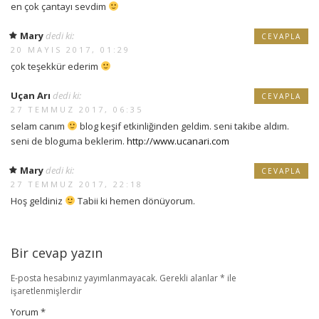
en çok çantayı sevdim
Mary
dedi ki:
CEVAPLA
20 MAYIS 2017, 01:29
çok teşekkür ederim
Uçan Arı
dedi ki:
CEVAPLA
27 TEMMUZ 2017, 06:35
selam canım
blog keşif etkinliğinden geldim. seni takibe aldım.
seni de bloguma beklerim.
http://www.ucanari.com
Mary
dedi ki:
CEVAPLA
27 TEMMUZ 2017, 22:18
Hoş geldiniz
Tabii ki hemen dönüyorum.
Bir cevap yazın
E-posta hesabınız yayımlanmayacak.
Gerekli alanlar
*
ile
işaretlenmişlerdir
Yorum
*