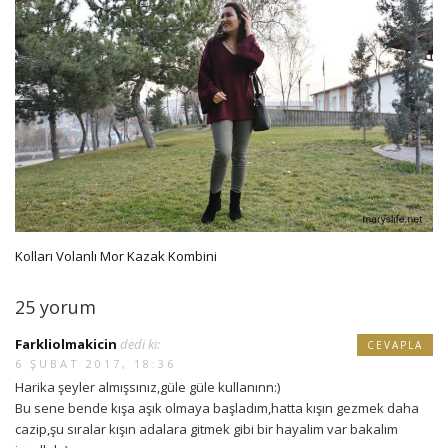
Kolları Volanlı Mor Kazak Kombini
25 yorum
Farkliolmakicin
dedi ki:
CEVAPLA
6 ŞUBAT 2017, 18:36
Harika şeyler almışsınız,güle güle kullanınn:)
Bu sene bende kışa aşık olmaya başladım,hatta kışın gezmek daha
cazip,şu sıralar kışın adalara gitmek gibi bir hayalim var bakalım