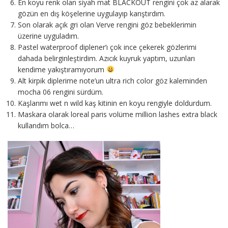
En koyu renk olan siyah mat BLACKOUT rengini çok az alarak
gözün en dış köşelerine uygulayıp karıştırdım.
Son olarak açık gri olan Verve rengini göz bebeklerimin
üzerine uyguladım.
Pastel waterproof diplener’ı çok ince çekerek gözlerimi
dahada belirginleştirdim. Azıcık kuyruk yaptım, uzunları
kendime yakıştıramıyorum
Alt kirpik diplerime note’un ultra rich color göz kaleminden
mocha 06 rengini sürdüm.
Kaşlarımı wet n wild kaş kitinin en koyu rengiyle doldurdum.
Maskara olarak loreal paris volüme million lashes extra black
kullandım bolca…