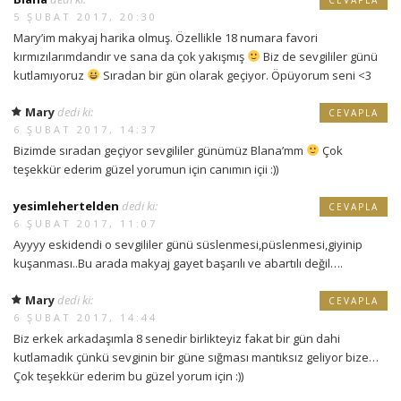
5 ŞUBAT 2017, 20:30
Mary’im makyaj harika olmuş. Özellikle 18 numara favori
kırmızılarımdandır ve sana da çok yakışmış
Biz de sevgililer günü
kutlamıyoruz
Sıradan bir gün olarak geçiyor. Öpüyorum seni <3
Mary
dedi ki:
CEVAPLA
6 ŞUBAT 2017, 14:37
Bizimde sıradan geçiyor sevgililer günümüz Blana’mm
Çok
teşekkür ederim güzel yorumun için canımın içii :))
yesimlehertelden
dedi ki:
CEVAPLA
6 ŞUBAT 2017, 11:07
Ayyyy eskidendi o sevgililer günü süslenmesi,püslenmesi,giyinip
kuşanması..Bu arada makyaj gayet başarılı ve abartılı değil….
Mary
dedi ki:
CEVAPLA
6 ŞUBAT 2017, 14:44
Biz erkek arkadaşımla 8 senedir birlikteyiz fakat bir gün dahi
kutlamadık çünkü sevginin bir güne sığması mantıksız geliyor bize…
Çok teşekkür ederim bu güzel yorum için :))