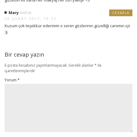
Mary
dedi ki:
CEVAPLA
20 ŞUBAT 2017, 19:35
Kuzum çok teşekkür ederimm o senin gözlerinin güzelliği canımın içii
:))
Bir cevap yazın
E-posta hesabınız yayımlanmayacak.
Gerekli alanlar
*
ile
işaretlenmişlerdir
Yorum
*