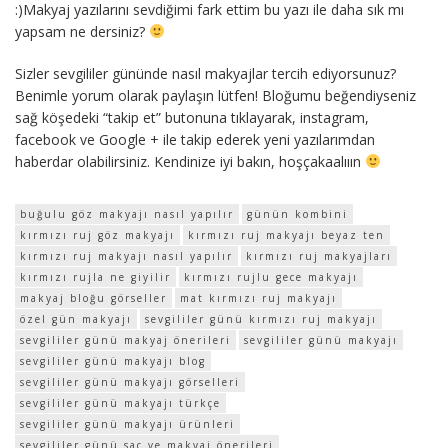
:)Makyaj yazılarını sevdiğimi fark ettim bu yazı ile daha sık mı
yapsam ne dersiniz?
Sizler sevgililer gününde nasıl makyajlar tercih ediyorsunuz?
Benimle yorum olarak paylaşın lütfen! Bloğumu beğendiyseniz
sağ köşedeki “takip et” butonuna tıklayarak, instagram,
facebook ve Google + ile takip ederek yeni yazılarımdan
haberdar olabilirsiniz. Kendinize iyi bakın, hoşçakaalııın
buğulu göz makyajı nasıl yapılır
günün kombini
kırmızı ruj göz makyajı
kırmızı ruj makyajı beyaz ten
kırmızı ruj makyajı nasıl yapılır
kırmızı ruj makyajları
kırmızı rujla ne giyilir
kırmızı rujlu gece makyajı
makyaj bloğu görseller
mat kırmızı ruj makyajı
özel gün makyajı
sevgililer günü kırmızı ruj makyajı
sevgililer günü makyaj önerileri
sevgililer günü makyajı
sevgililer günü makyajı blog
sevgililer günü makyajı görselleri
sevgililer günü makyajı türkçe
sevgililer günü makyajı ürünleri
sevgililer günü saç ve makyaj önerileri