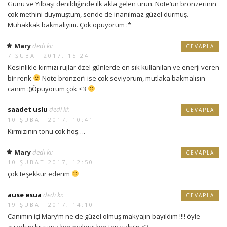
Günü ve Yılbaşı denildiğinde ilk akla gelen ürün. Note’un bronzerının
çok methini duymuştum, sende de inanılmaz güzel durmuş.
Muhakkak bakmalıyım. Çok öpüyorum :*
Mary
dedi ki:
CEVAPLA
7 ŞUBAT 2017, 15:24
Kesinlikle kırmızı rujlar özel günlerde en sık kullanılan ve enerji veren
bir renk
Note bronzer’ı ise çok seviyorum, mutlaka bakmalısın
canım :))Öpüyorum çok <3
saadet uslu
dedi ki:
CEVAPLA
10 ŞUBAT 2017, 10:41
Kırmızının tonu çok hoş….
Mary
dedi ki:
CEVAPLA
10 ŞUBAT 2017, 12:50
çok teşekkür ederim
ause esua
dedi ki:
CEVAPLA
19 ŞUBAT 2017, 14:10
Canımın içi Mary’m ne de güzel olmuş makyajın bayıldım !!!! öyle
güzelsin kii sana her makyaj her ton yakışır <3