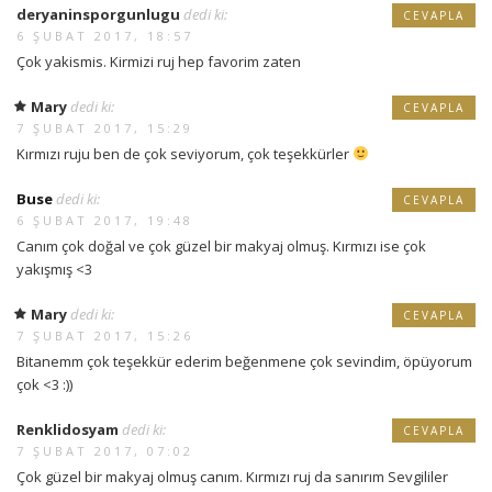
deryaninsporgunlugu
dedi ki:
CEVAPLA
6 ŞUBAT 2017, 18:57
Çok yakismis. Kirmizi ruj hep favorim zaten
Mary
dedi ki:
CEVAPLA
7 ŞUBAT 2017, 15:29
Kırmızı ruju ben de çok seviyorum, çok teşekkürler
Buse
dedi ki:
CEVAPLA
6 ŞUBAT 2017, 19:48
Canım çok doğal ve çok güzel bir makyaj olmuş. Kırmızı ise çok
yakışmış <3
Mary
dedi ki:
CEVAPLA
7 ŞUBAT 2017, 15:26
Bitanemm çok teşekkür ederim beğenmene çok sevindim, öpüyorum
çok <3 :))
Renklidosyam
dedi ki:
CEVAPLA
7 ŞUBAT 2017, 07:02
Çok güzel bir makyaj olmuş canım. Kırmızı ruj da sanırım Sevgililer