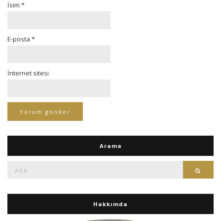
İsim
*
E-posta
*
İnternet sitesi
Arama
Ara:
Ara
Hakkımda