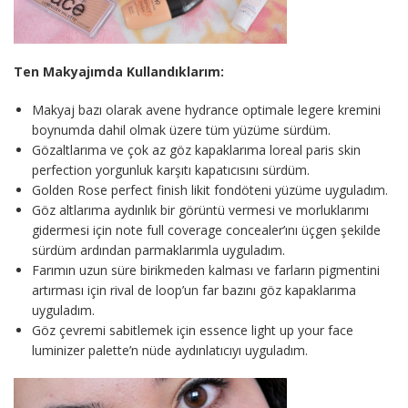
Ten Makyajımda Kullandıklarım:
Makyaj bazı olarak avene hydrance optimale legere kremini
boynumda dahil olmak üzere tüm yüzüme sürdüm.
Gözaltlarıma ve çok az göz kapaklarıma loreal paris skin
perfection yorgunluk karşıtı kapatıcısını sürdüm.
Golden Rose perfect finish likit fondöteni yüzüme uyguladım.
Göz altlarıma aydınlık bir görüntü vermesi ve morluklarımı
gidermesi için note full coverage concealer’ını üçgen şekilde
sürdüm ardından parmaklarımla uyguladım.
Farımın uzun süre birikmeden kalması ve farların pigmentini
artırması için rival de loop’un far bazını göz kapaklarıma
uyguladım.
Göz çevremi sabitlemek için essence light up your face
luminizer palette’n nüde aydınlatıcıyı uyguladım.