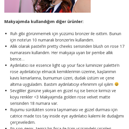
Makyajımda kullandığım diğer ürünler:
Ruh gibi görünmemek için yüzümü bronzer ile ısıttım. Bunun
için note’un 10 numaralı bronzer’ını kullandım.
Allık olarak pastel’in pretty cheeks serisinden blush on rose 17
numarasını kullandım. Her makyaja uyan bir pembe allık
bence…
Aydınlatıcı ise essence light up your face luminizer palette’n
rose aydınlatıcıyı elmacık kemiklerimin üzerine, kaşlarımın
kavis kenarlarına, burnumun üzeri, dudak üstüm ve çene
altıma uyguladım. Bastım aydınlatıcıyı efenimm ışıl ışılım
Sevgililer gününe yakışan en güzel ruj ise bence kırmızı ve
koyu renkler <3 Makyajımda golden rose velvet matte
serisinden 18 numara var.
Rujumu sürdükten sonra taşmaması ve güzel durması için
catrice made tos tay inside eye aydınlatıcı kalemi ile dudağımı
çerçeveledim.
En son geniş, temiz bir fırça ile tüm yüzümdeki ürünleri