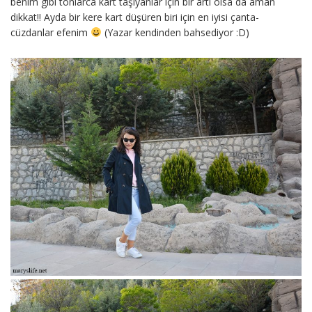
benim gibi tonlarca kart taşıyanlar için bir artı olsa da aman
dikkat!! Ayda bir kere kart düşüren biri için en iyisi çanta-
cüzdanlar efenim
(Yazar kendinden bahsediyor :D)