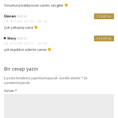
Yorumuna katılıyorum canım, sevgiler
Ümran
dedi ki:
CEVAPLA
24 NISAN 2018, 18:43
Çok yakışmış sana
Mary
dedi ki:
CEVAPLA
28 NISAN 2019, 18:49
çok teşekkür ederim canım
Bir cevap yazın
E-posta hesabınız yayımlanmayacak.
Gerekli alanlar
*
ile
işaretlenmişlerdir
Yorum
*