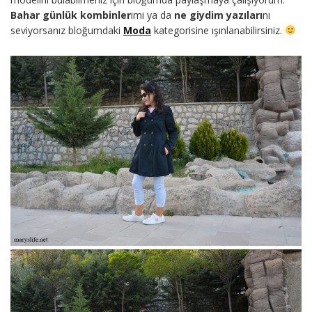
Bahar günlük kombinler
imi ya da
ne giydim yazıları
nı
seviyorsanız bloğumdaki
Moda
kategorisine ışınlanabilirsiniz.