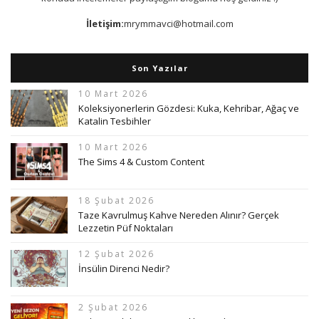
İletişim:
mrymmavci@hotmail.com
Son Yazılar
10 Mart 2026
Koleksiyonerlerin Gözdesi: Kuka, Kehribar, Ağaç ve
Katalin Tesbihler
10 Mart 2026
The Sims 4 & Custom Content
18 Şubat 2026
Taze Kavrulmuş Kahve Nereden Alınır? Gerçek
Lezzetin Püf Noktaları
12 Şubat 2026
İnsülin Direnci Nedir?
2 Şubat 2026