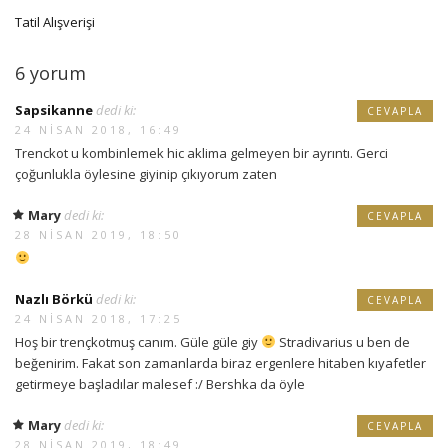
Tatil Alışverişi
6 yorum
Sapsikanne
dedi ki:
CEVAPLA
24 NISAN 2018, 16:49
Trenckot u kombinlemek hic aklima gelmeyen bir ayrıntı. Gerci
çoğunlukla öylesine giyinip çıkıyorum zaten
Mary
dedi ki:
CEVAPLA
28 NISAN 2019, 18:50
Nazlı Börkü
dedi ki:
CEVAPLA
24 NISAN 2018, 17:25
Hoş bir trençkotmuş canım. Güle güle giy
Stradivarius u ben de
beğenirim. Fakat son zamanlarda biraz ergenlere hitaben kıyafetler
getirmeye başladılar malesef :/ Bershka da öyle
Mary
dedi ki:
CEVAPLA
28 NISAN 2019, 18:49