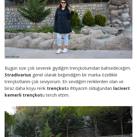
Bugün size çok severek giydiğim trençkotumdan bahsedeceğim.
Stradivarius
genel olarak beğendiğim bir marka özellikle
trençkotlarını çok seviyorum. En sevdiğim renklerden olan ve
biraz daha koyu renk
trençkot
a ihtiyacım olduğundan
lacivert
kemerli trençkot
u tercih ettim.