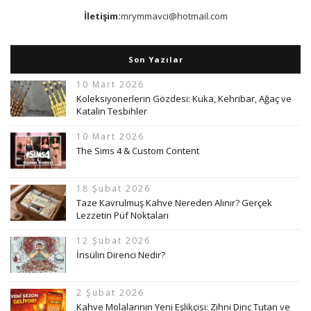
İletişim:
mrymmavci@hotmail.com
Son Yazılar
10 Mart 2026
Koleksiyonerlerin Gözdesi: Kuka, Kehribar, Ağaç ve
Katalin Tesbihler
10 Mart 2026
The Sims 4 & Custom Content
18 Şubat 2026
Taze Kavrulmuş Kahve Nereden Alınır? Gerçek
Lezzetin Püf Noktaları
12 Şubat 2026
İnsülin Direnci Nedir?
2 Şubat 2026
Kahve Molalarının Yeni Eşlikçisi: Zihni Dinç Tutan ve