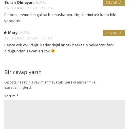
Buralı Olmayan
dedi ki:
CEVAPLA
26 ŞUBAT 2020, 22:24
Bir ben sevmedim galiba bu maskarayı. Kirpiklerimi tek katta bile
yapıştırdı.
Mary
dedi ki:
CEVAPLA
29 ŞUBAT 2020, 13:51
Bence çok övüldüğü kadar değil ancak herkesin beklentisi farklı
olduğundan sevenleri çok
Bir cevap yazın
E-posta hesabınız yayımlanmayacak.
Gerekli alanlar
*
ile
işaretlenmişlerdir
Yorum
*