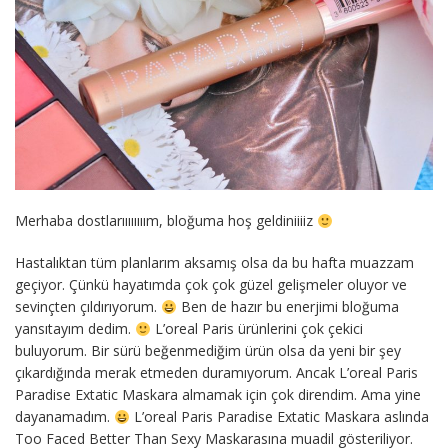
Merhaba dostlarıııııııım, bloğuma hoş geldiniiiiz
Hastalıktan tüm planlarım aksamış olsa da bu hafta muazzam
geçiyor. Çünkü hayatımda çok çok güzel gelişmeler oluyor ve
sevinçten çıldırıyorum.
Ben de hazır bu enerjimi bloğuma
yansıtayım dedim.
L’oreal Paris ürünlerini çok çekici
buluyorum. Bir sürü beğenmediğim ürün olsa da yeni bir şey
çıkardığında merak etmeden duramıyorum. Ancak L’oreal Paris
Paradise Extatic Maskara almamak için çok direndim. Ama yine
dayanamadım.
L’oreal Paris Paradise Extatic Maskara aslında
Too Faced Better Than Sexy Maskarasına muadil gösteriliyor.