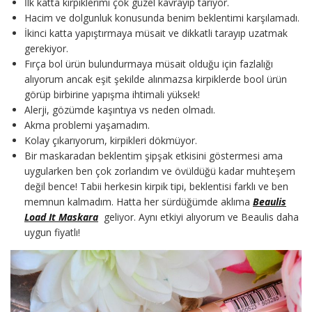
İlk katta kirpiklerimi çok güzel kavrayıp tarıyor.
Hacim ve dolgunluk konusunda benim beklentimi karşılamadı.
İkinci katta yapıştırmaya müsait ve dikkatli tarayıp uzatmak
gerekiyor.
Fırça bol ürün bulundurmaya müsait olduğu için fazlalığı
alıyorum ancak eşit şekilde alınmazsa kirpiklerde bool ürün
görüp birbirine yapışma ihtimali yüksek!
Alerji, gözümde kaşıntıya vs neden olmadı.
Akma problemi yaşamadım.
Kolay çıkarıyorum, kirpikleri dökmüyor.
Bir maskaradan beklentim şipşak etkisini göstermesi ama
uygularken ben çok zorlandım ve övüldüğü kadar muhteşem
değil bence! Tabii herkesin kirpik tipi, beklentisi farklı ve ben
memnun kalmadım. Hatta her sürdüğümde aklıma
Beaulis
Load It Maskara
geliyor. Aynı etkiyi alıyorum ve Beaulis daha
uygun fiyatlı!