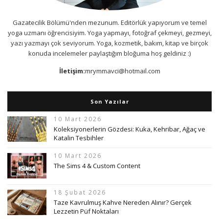
Gazatecilik Bölümü'nden mezunum. Editörlük yapıyorum ve temel
yoga uzmanı öğrencisiyim. Yoga yapmayı, fotoğraf çekmeyi, gezmeyi,
yazı yazmayı çok seviyorum. Yoga, kozmetik, bakım, kitap ve birçok
konuda incelemeler paylaştığım bloğuma hoş geldiniz :)
İletişim:
mrymmavci@hotmail.com
Son Yazılar
10 Mart 2026
Koleksiyonerlerin Gözdesi: Kuka, Kehribar, Ağaç ve
Katalin Tesbihler
10 Mart 2026
The Sims 4 & Custom Content
18 Şubat 2026
Taze Kavrulmuş Kahve Nereden Alınır? Gerçek
Lezzetin Püf Noktaları