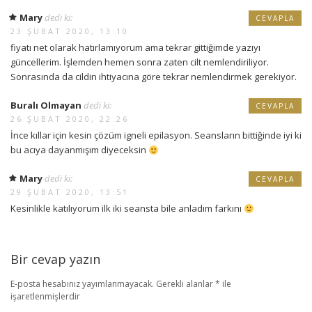
Mary
dedi ki:
CEVAPLA
23 ŞUBAT 2020, 13:10
fiyatı net olarak hatırlamıyorum ama tekrar gittiğimde yazıyı
güncellerim. İşlemden hemen sonra zaten cilt nemlendiriliyor.
Sonrasında da cildin ihtiyacına göre tekrar nemlendirmek gerekiyor.
Buralı Olmayan
dedi ki:
CEVAPLA
26 ŞUBAT 2020, 22:26
İnce kıllar için kesin çözüm igneli epilasyon. Seansların bittiğinde iyi ki
bu acıya dayanmışım diyeceksin
Mary
dedi ki:
CEVAPLA
29 ŞUBAT 2020, 13:51
Kesinlikle katılıyorum ilk iki seansta bile anladım farkını
Bir cevap yazın
E-posta hesabınız yayımlanmayacak.
Gerekli alanlar
*
ile
işaretlenmişlerdir