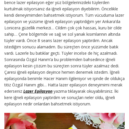
bence lazer epilasyon eğer yüz bölgelerinizdeki tüylerden
kurtulmak istiyorsanız da iğneli epilasyon diyebilirim. Öncelikle
kendi deneyimimden bahsetmek istiyorum. Tüm vücuduma lazer
epilasyon ve yüzüme iğneli epilasyon yaptırdığım yer Ankara’da
Lonicera güzellik merkezi… Cildim çok çok hassas, kuru bir cilde
sahip… Çene bölgemde ve sağ ve sol yanak kısımlarının altında
tüyler vardı. Önce 8 seans lazer epilasyon yaptırdım. Ancak
istediğim sonucu alamadım. Bu süreçten önce yüzümde batık
vardı. Lazerle bu batıklar geçti. Tüyler incelse de hiç azalmadı.
Sonrasında Özgül Hanım’a bu problemden bahsedince iğneli
epilasyon kesin çözüm bu süreçten sonra tüyler azalmaz dedi.
Çaresi iğneli epilasyon deyince hemen denemek istedim. İğneli
epilasyonda benimle Hacer Hanım ilgileniyor ve işinde de oldukça
titiz Özgül Hanım gibi… Hatta lazer epilasyon deneyimimi merak
ederseniz
Lazer Epilasyon
yazıma tıklayarak okuyabilirsiniz. İki
kere iğneli epilasyon yaptırdım ve sonuçları neler oldu, iğneli
epilasyon nedir onlardan bahsetmek istiyorum.