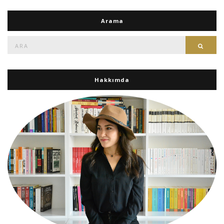
Arama
Ara:
Ara
Hakkımda