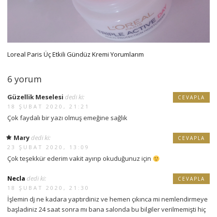
Loreal Paris Üç Etkili Gündüz Kremi Yorumlarım
6 yorum
Güzellik Meselesi
dedi ki:
CEVAPLA
18 ŞUBAT 2020, 21:21
Çok faydalı bir yazı olmuş emeğine sağlık
Mary
dedi ki:
CEVAPLA
23 ŞUBAT 2020, 13:09
Çok teşekkür ederim vakit ayırıp okuduğunuz için
Necla
dedi ki:
CEVAPLA
18 ŞUBAT 2020, 21:30
İşlemin dj ne kadara yaptırdiniz ve hemen çıkınca mi nemlendirmeye
başladiniz 24 saat sonra mı bana salonda bu bilgiler verilmemişti hiç