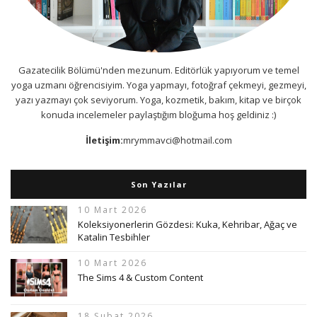
Gazatecilik Bölümü'nden mezunum. Editörlük yapıyorum ve temel
yoga uzmanı öğrencisiyim. Yoga yapmayı, fotoğraf çekmeyi, gezmeyi,
yazı yazmayı çok seviyorum. Yoga, kozmetik, bakım, kitap ve birçok
konuda incelemeler paylaştığım bloğuma hoş geldiniz :)
İletişim:
mrymmavci@hotmail.com
Son Yazılar
10 Mart 2026
Koleksiyonerlerin Gözdesi: Kuka, Kehribar, Ağaç ve
Katalin Tesbihler
10 Mart 2026
The Sims 4 & Custom Content
18 Şubat 2026