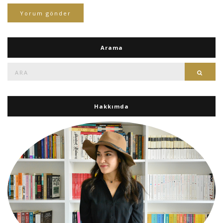
Arama
Ara:
Ara
Hakkımda