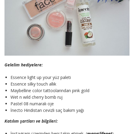
Gelelim hediyelere:
Essence light up your yüz paleti
Essence silky touch allık
Maybelline color tattoolarından pink gold
Wet n wild cherry bomb ruj
Pastel 08 numaralı oje
İnecto Hindistan cevizli saç bakım yağı
Katılım şartları ve bilgileri:
İnstagram üzerinden beni takip etmek, (
maryslifenet
)