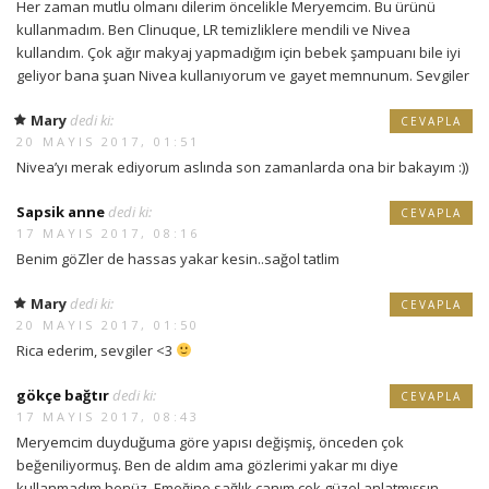
Her zaman mutlu olmanı dilerim öncelikle Meryemcim. Bu ürünü
kullanmadım. Ben Clinuque, LR temizliklere mendili ve Nivea
kullandım. Çok ağır makyaj yapmadığım için bebek şampuanı bile iyi
geliyor bana şuan Nivea kullanıyorum ve gayet memnunum. Sevgiler
Mary
dedi ki:
CEVAPLA
20 MAYIS 2017, 01:51
Nivea’yı merak ediyorum aslında son zamanlarda ona bir bakayım :))
Sapsik anne
dedi ki:
CEVAPLA
17 MAYIS 2017, 08:16
Benim göZler de hassas yakar kesin..sağol tatlim
Mary
dedi ki:
CEVAPLA
20 MAYIS 2017, 01:50
Rica ederim, sevgiler <3
gökçe bağtır
dedi ki:
CEVAPLA
17 MAYIS 2017, 08:43
Meryemcim duyduğuma göre yapısı değişmiş, önceden çok
beğeniliyormuş. Ben de aldım ama gözlerimi yakar mı diye
kullanmadım henüz. Emeğine sağlık canım çok güzel anlatmışsın.