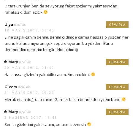
O tarz ürünleri ben de seviyorum fakat gözlerimi yakmasından
rahatsız oldum azıcık
Ulya
dedi ki:
CEVAPLA
18 MAYIS 2017, 07:45
Eline sağlık canım benim. Benim cildimde karma hassas o yuzden her
urunu kullanamıyorum çok seçici oluyorum bu yüzden. Bunu
denemedim denerim bir gün. Not aldım :))
Mary
dedi ki:
CEVAPLA
20 MAYIS 2017, 01:40
Hassassa gözlerin yakabilir canım. Aman dikkat
Gizem
dedi ki:
CEVAPLA
21 MAYIS 2017, 09:21
Merak ettim doğrusu canım Garnier bitsin bende deniycem bunu
Mary
dedi ki:
CEVAPLA
3 HAZIRAN 2017, 18:48
Benim gözlerimi yaktı canım, umarım seversin