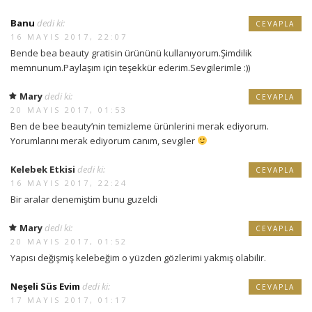
Banu
dedi ki:
CEVAPLA
16 MAYIS 2017, 22:07
Bende bea beauty gratisin ürününü kullanıyorum.Şimdilik
memnunum.Paylaşım için teşekkür ederim.Sevgilerimle :))
Mary
dedi ki:
CEVAPLA
20 MAYIS 2017, 01:53
Ben de bee beauty’nin temizleme ürünlerini merak ediyorum.
Yorumlarını merak ediyorum canım, sevgiler
Kelebek Etkisi
dedi ki:
CEVAPLA
16 MAYIS 2017, 22:24
Bir aralar denemiştim bunu guzeldi
Mary
dedi ki:
CEVAPLA
20 MAYIS 2017, 01:52
Yapısı değişmiş kelebeğim o yüzden gözlerimi yakmış olabilir.
Neşeli Süs Evim
dedi ki:
CEVAPLA
17 MAYIS 2017, 01:17