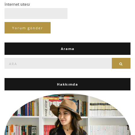
İnternet sitesi
Arama
Ara:
Ara
Hakkımda