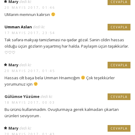
Mary
dedi ki:
CEVAPLA
20 MAYIS 2017, 01:46
UMarım memnun kalırsın
Umman Aslan
dedi ki:
CEVAPLA
17 MAYIS 2017, 23:54
Tək səfərə makyajı təmizləməsi nə qədər gözəl. Sənin cildin həssas
olduğu üçün gözlərin yaşartmış hər halda. Paylaşım üçün təşəkkürlər.
♡♡♡
Mary
dedi ki:
CEVAPLA
20 MAYIS 2017, 01:45
Hassas cilt başa bela Umman Hnaımcığım
Çok teşekkürler
yorumunuz için
Gülümse Yüzüme
dedi ki:
CEVAPLA
18 MAYIS 2017, 00:03
Bu ürünü kullanmadim. Ovuşturmaya gerek kalmadan çıkartan
ürünleri seviyorum .
Mary
dedi ki:
CEVAPLA
20 MAYIS 2017, 01:43