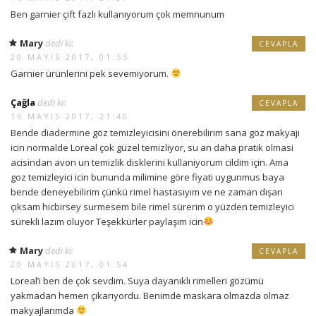
Ben garnier çift fazlı kullanıyorum çok memnunum
Mary
dedi ki:
CEVAPLA
20 MAYIS 2017, 01:55
Garnier ürünlerini pek sevemiyorum.
Çağla
dedi ki:
CEVAPLA
16 MAYIS 2017, 21:40
Bende diadermine göz temizleyicisini önerebilirim sana göz makyajı
icin normalde Loreal çok güzel temizliyor, su an daha pratik olmasi
acisindan avon un temizlik disklerini kullaniyorum cildim için. Ama
goz temizleyici icin bununda milimine göre fiyati uygunmus baya
bende deneyebilirim çünkü rimel hastasıyım ve ne zaman dışarı
çıksam hicbirsey surmesem bile rimel sürerim o yüzden temizleyici
sürekli lazım oluyor Teşekkürler paylaşım icin
Mary
dedi ki:
CEVAPLA
20 MAYIS 2017, 01:54
Loreal’i ben de çok sevdim. Suya dayanıklı rimelleri gözümü
yakmadan hemen çıkarıyordu. Benimde maskara olmazda olmaz
makyajlarımda