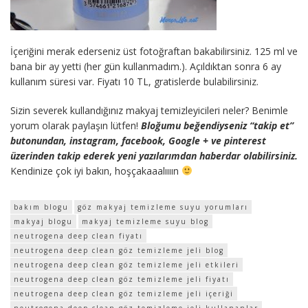
İçeriğini merak ederseniz üst fotoğraftan bakabilirsiniz. 125 ml ve
bana bir ay yetti (her gün kullanmadım.). Açıldıktan sonra 6 ay
kullanım süresi var. Fiyatı 10 TL, gratislerde bulabilirsiniz.
Sizin severek kullandığınız makyaj temizleyicileri neler? Benimle
yorum olarak paylaşın lütfen!
Bloğumu beğendiyseniz “takip et”
butonundan, instagram, facebook, Google + ve pinterest
üzerinden takip ederek yeni yazılarımdan haberdar olabilirsiniz.
Kendinize çok iyi bakın, hoşçakaaalıııın
bakım blogu
göz makyaj temizleme suyu yorumları
makyaj blogu
makyaj temizleme suyu blog
neutrogena deep clean fiyatı
neutrogena deep clean göz temizleme jeli blog
neutrogena deep clean göz temizleme jeli etkileri
neutrogena deep clean göz temizleme jeli fiyatı
neutrogena deep clean göz temizleme jeli içeriği
neutrogena deep clean göz temizleme jeli kullananlar