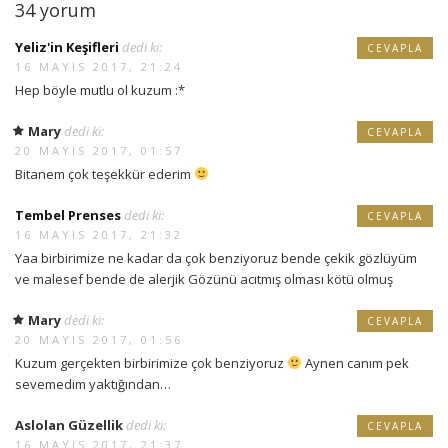
34 yorum
Yeliz'in Keşifleri
dedi ki:
CEVAPLA
16 MAYIS 2017, 21:24
Hep böyle mutlu ol kuzum :*
Mary
dedi ki:
CEVAPLA
20 MAYIS 2017, 01:57
Bitanem çok teşekkür ederim
Tembel Prenses
dedi ki:
CEVAPLA
16 MAYIS 2017, 21:32
Yaa birbirimize ne kadar da çok benziyoruz bende çekik gözlüyüm
ve malesef bende de alerjik Gözünü acıtmış olması kötü olmuş
Mary
dedi ki:
CEVAPLA
20 MAYIS 2017, 01:56
Kuzum gerçekten birbirimize çok benziyoruz
Aynen canım pek
sevemedim yaktığından…
Aslolan Güzellik
dedi ki:
CEVAPLA
16 MAYIS 2017, 21:37