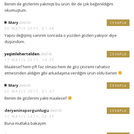
Benim de gözlerimi yakmıştı bu ürün. Bir de çok beğenildiğini
okumuştum.
Mary
dedi ki:
CEVAPLA
20 MAYIS 2017, 01:48
Yapısı değişmiş sanırım sonrada o yüzden gözleri yakıyor diye
düşündüm.
yeşimlehertelden
dedi ki:
CEVAPLA
17 MAYIS 2017, 14:30
Maalesef hem çift faz olması hem de göz çevremi rahatsız
etmesinden aldığım gibi arkadaşıma verdiğim ürün oldu benim
Mary
dedi ki:
CEVAPLA
20 MAYIS 2017, 01:47
Benim de gözlerimi yaktı maalesef
deryaninsporgunlugu
dedi ki:
CEVAPLA
17 MAYIS 2017, 20:39
Buna mutlaka bakayim