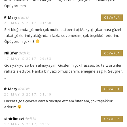
Öpüyorumm.
Mary
dedi ki:
CEVAPLA
20 MAYIS 2017, 01:50
Sizi bloğumda görmek çok mutlu etti benii :))) Makyajı çıkarması güzel
fakat gözlerimi yaktığından fazla sevemedim, çok teşekkür ederim.
Öpüyorum çok <3
Nilüfer
dedi ki:
CEVAPLA
17 MAYIS 2017, 09:33
Göz yakıyorsa ben almayayım. Gözlerim çok hassas, bu tarz ürünler
rahatsız ediyor. Harika bir yazı olmuş canım, emeğine sağlık. Sevgiler.
..
Mary
dedi ki:
CEVAPLA
20 MAYIS 2017, 01:49
Hassas göz çevren varsa tavsiye etmem bitanem, çok teşekkür
ederim
sihirlimavi
dedi ki:
CEVAPLA
17 MAYIS 2017, 09:55