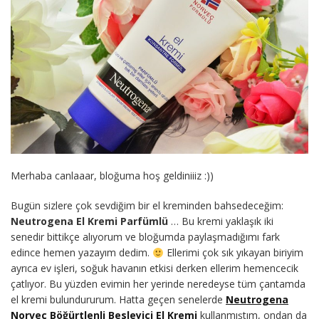
Merhaba canlaaar, bloğuma hoş geldiniiiz :))
Bugün sizlere çok sevdiğim bir el kreminden bahsedeceğim:
Neutrogena El Kremi Parfümlü
… Bu kremi yaklaşık iki
senedir bittikçe alıyorum ve bloğumda paylaşmadığımı fark
edince hemen yazayım dedim.
Ellerimi çok sık yıkayan biriyim
ayrıca ev işleri, soğuk havanın etkisi derken ellerim hemencecik
çatlıyor. Bu yüzden evimin her yerinde neredeyse tüm çantamda
el kremi bulundururum. Hatta geçen senelerde
Neutrogena
Norveç Böğürtlenli Besleyici El Kremi
kullanmıştım, ondan da