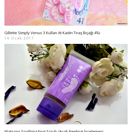
Gillette Simply Venus 3 Kullan At Kadın Tıraş Bıçağı 4’lü
16 Ocak 2017
Watsons Soothing Foot Scrub /Ayak Peelingi İncelemesi