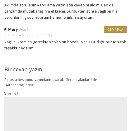
Aklımda sorularım vardı ama yazınızda cevabını aldım. Ben de
çantamda mutlaka taşırım el kremi. Sürdükten sonra yağlı bir his
verenleri hiç sevmiyorum hemen emilsin istiyorum.
Mary
dedi ki:
CEVAPLA
28 NISAN 2019, 16:54
Yağlı el kremleri gerçekten çok sinir bozabiliyor. OKuduğunuz için çok
teşekkür ederim.
Bir cevap yazın
E-posta hesabınız yayımlanmayacak.
Gerekli alanlar
*
ile
işaretlenmişlerdir
Yorum
*