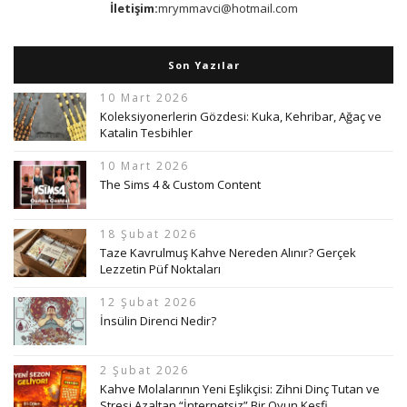
İletişim:
mrymmavci@hotmail.com
Son Yazılar
10 Mart 2026
Koleksiyonerlerin Gözdesi: Kuka, Kehribar, Ağaç ve
Katalin Tesbihler
10 Mart 2026
The Sims 4 & Custom Content
18 Şubat 2026
Taze Kavrulmuş Kahve Nereden Alınır? Gerçek
Lezzetin Püf Noktaları
12 Şubat 2026
İnsülin Direnci Nedir?
2 Şubat 2026
Kahve Molalarının Yeni Eşlikçisi: Zihni Dinç Tutan ve
Stresi Azaltan “İnternetsiz” Bir Oyun Keşfi