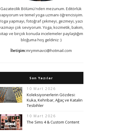
Gazatecilik Bölümü'nden mezunum. Editörlük
yapıyorum ve temel yoga uzmanı öğrencisiyim.
Yoga yapmayı, fotoğraf çekmeyi, gezmeyi, yazı
yazmayı çok seviyorum. Yoga, kozmetik, bakım,
kitap ve birçok konuda incelemeler paylaştığım
bloğuma hoş geldiniz :)
İletişim:
mrymmavci@hotmail.com
Son Yazılar
10 Mart 2026
Koleksiyonerlerin Gözdesi:
Kuka, Kehribar, Ağaç ve Katalin
Tesbihler
10 Mart 2026
The Sims 4 & Custom Content