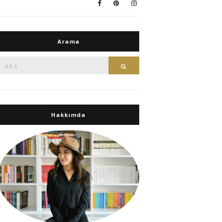
Arama
Ara:
Ara
Hakkımda