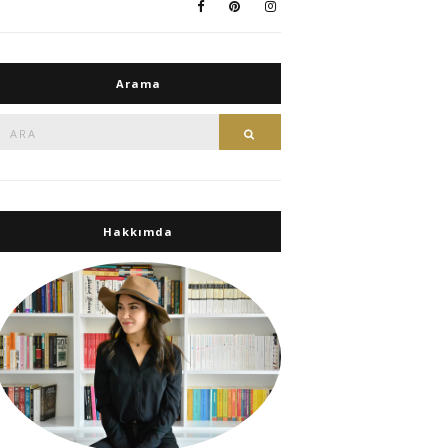
Arama
Ara:
Ara
Hakkımda