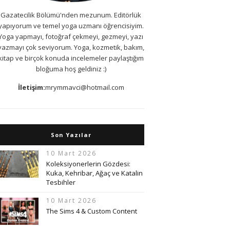
Gazatecilik Bölümü'nden mezunum. Editörlük
yapıyorum ve temel yoga uzmanı öğrencisiyim.
Yoga yapmayı, fotoğraf çekmeyi, gezmeyi, yazı
yazmayı çok seviyorum. Yoga, kozmetik, bakım,
kitap ve birçok konuda incelemeler paylaştığım
bloğuma hoş geldiniz :)
İletişim:
mrymmavci@hotmail.com
Son Yazılar
10 Mart 2026
Koleksiyonerlerin Gözdesi:
Kuka, Kehribar, Ağaç ve Katalin
Tesbihler
10 Mart 2026
The Sims 4 & Custom Content