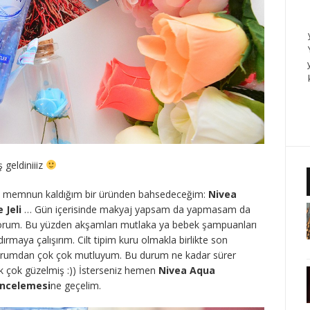
geldiniiiz
ve memnun kaldığım bir üründen bahsedeceğim:
Nivea
 Jeli
… Gün içerisinde makyaj yapsam da yapmasam da
yorum. Bu yüzden akşamları mutlaka ya bebek şampuanları
ndırmaya çalışırım. Cilt tipim kuru olmakla birlikte son
urumdan çok çok mutluyum. Bu durum ne kadar sürer
 çok güzelmiş :)) İsterseniz hemen
Nivea Aqua
İncelemesi
ne geçelim.