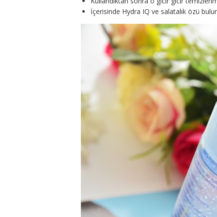
Kullandıktan sonra o gıcır gıcır temizlenmi
İçerisinde Hydra IQ ve salatalık özü bu