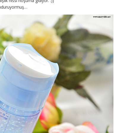
şlik hissi hoşuma gidiyor. :))
lunduruyormuş…