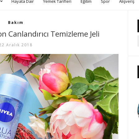
Hayata Dair
Yemek Tarifleri
Eğitim
Spor
Alışveriş
Bakım
n Canlandırıcı Temizleme Jeli
22 Aralık 2018