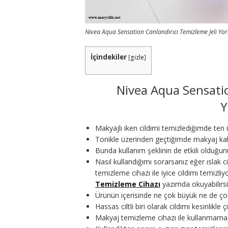
Nivea Aqua Sensation Canlandırıcı Temizleme Jeli Yo
İçindekiler
[
gizle
]
Nivea Aqua Sensatio
Y
Makyajlı iken cildimi temizlediğimde ten ür
Tonikle üzerinden geçtiğimde makyaj kal
Bunda kullanım şeklinin de etkili olduğ
Nasıl kullandığımı sorarsanız eğer ıslak
temizleme cihazı ile iyice cildimi temizl
Temizleme Cihazı
yazımda okuyabilirsi
Ürünün içerisinde ne çok büyük ne de çok
Hassas ciltli biri olarak cildimi kesinlikle 
Makyaj temizleme cihazı ile kullanmama 