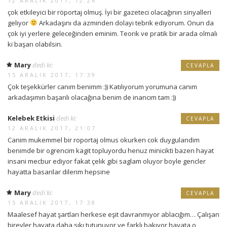
12 ARALIK 2017, 12:26
çok etkileyici bir röportaj olmuş. İyi bir gazeteci olacağının sinyalleri
geliyor
Arkadaşını da azminden dolayı tebrik ediyorum. Onun da
çok iyi yerlere geleceğinden eminim. Teorik ve pratik bir arada olmalı
ki başarı olabilsin.
Mary
dedi ki:
CEVAPLA
15 ARALIK 2017, 17:39
Çok teşekkürler canım benimm :)) Katılıyorum yorumuna canım
arkadaşımın başarılı olacağına benim de inancım tam :))
Kelebek Etkisi
dedi ki:
CEVAPLA
12 ARALIK 2017, 21:07
Canim mukemmel bir roportaj olmus okurken cok duygulandim
benimde bir ogrencim kagit topluyordu henuz minicikti bazen hayat
insani mecbur ediyor fakat çelık gibi saglam oluyor boyle gencler
hayatta basarilar dilerim hepsine
Mary
dedi ki:
CEVAPLA
15 ARALIK 2017, 17:38
Maalesef hayat şartları herkese eşit davranmıyor ablacığım… Çalışan
bireyler hayata daha sıkı tutunuyor ve farklı bakıyor hayata o