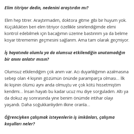
Elim titriyor dedin, nedenini araştırdın mı?
Elim hep titrer. Araştırmadım, doktora gitme gibi bir huyum yok.
Küçüklükten beri elim titriyor özellikle sinirlendiğimde elimi
kontrol edebilmek için bacağımın üzerine bastırırım ya da belime
koyar titrememin geçmesini sağlarım. Ama tam olarak geçmiyor.
İş hayatında olumlu ya da olumsuz etkilendiğin unutamadığın
bir anını anlatır mısın?
Olumsuz etkilendiğim çok anım var. Acı duyarlılığımın azalmasına
sebep olan 4 kişinin gözümün önünde paramparça olması… İlk
iki kişinin ölümü aynı anda olmuştu ve çok kötü hissetmiştim
kendimi… İnsan hayatı bu kadar ucuz mu diye sorguladım. Altı ya
da dokuz ay sonrasında yine benim önümde intihar olayı
yaşandı. Daha soğukkanlıydım ilkine oranla…
Öğrenciyken çalışmak isteyenlerin iş imkânları, çalışma
koşulları neler?