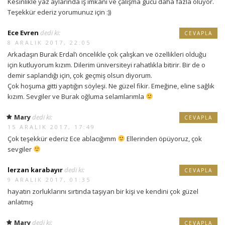
Kesinlikle yaz aylarında iş imkanı ve çalışma gücü daha fazla oluyor.
Teşekkür ederiz yorumunuz için :))
Ece Evren
dedi ki:
CEVAPLA
8 ARALIK 2017, 22:05
Arkadaşın Burak Erdal’ı öncelikle çok çalışkan ve özellikleri olduğu
için kutluyorum kızım. Dilerim üniversiteyi rahatlıkla bitirir. Bir de o
demir saplandığı için, çok geçmiş olsun diyorum.
Çok hoşuma gitti yaptığın söyleşi. Ne güzel fikir. Emeğine, eline sağlık
kızım. Sevgiler ve Burak oğluma selamlarımla
Mary
dedi ki:
CEVAPLA
15 ARALIK 2017, 17:49
Çok teşekkür ederiz Ece ablacığımm
Ellerinden öpüyoruz, çok
sevgiler
lerzan karabayır
dedi ki:
CEVAPLA
9 ARALIK 2017, 01:35
hayatın zorluklarını sırtında taşıyan bir kişi ve kendini çok güzel
anlatmış
Mary
dedi ki:
CEVAPLA