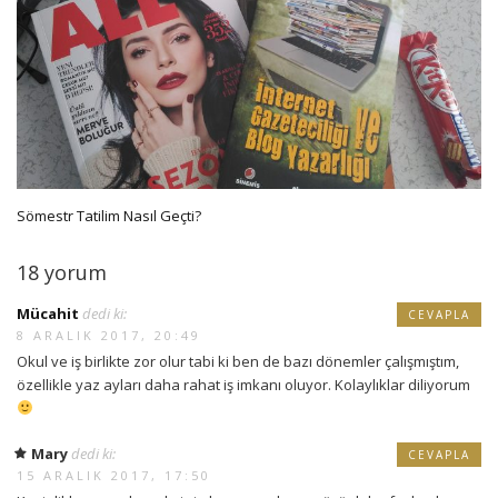
Sömestr Tatilim Nasıl Geçti?
18 yorum
Mücahit
dedi ki:
CEVAPLA
8 ARALIK 2017, 20:49
Okul ve iş birlikte zor olur tabi ki ben de bazı dönemler çalışmıştım,
özellikle yaz ayları daha rahat iş imkanı oluyor. Kolaylıklar diliyorum
Mary
dedi ki:
CEVAPLA
15 ARALIK 2017, 17:50