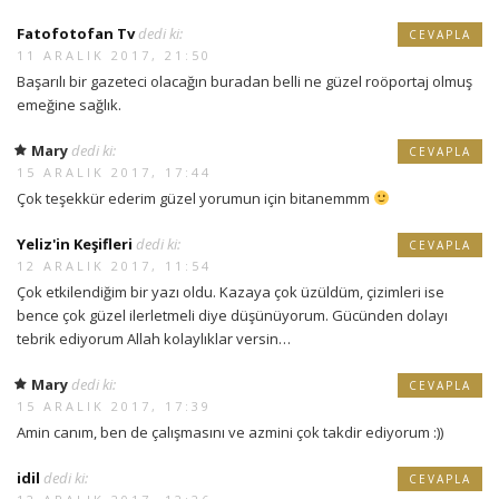
Fatofotofan Tv
dedi ki:
CEVAPLA
11 ARALIK 2017, 21:50
Başarılı bir gazeteci olacağın buradan belli ne güzel roöportaj olmuş
emeğine sağlık.
Mary
dedi ki:
CEVAPLA
15 ARALIK 2017, 17:44
Çok teşekkür ederim güzel yorumun için bitanemmm
Yeliz'in Keşifleri
dedi ki:
CEVAPLA
12 ARALIK 2017, 11:54
Çok etkilendiğim bir yazı oldu. Kazaya çok üzüldüm, çizimleri ise
bence çok güzel ilerletmeli diye düşünüyorum. Gücünden dolayı
tebrik ediyorum Allah kolaylıklar versin…
Mary
dedi ki:
CEVAPLA
15 ARALIK 2017, 17:39
Amin canım, ben de çalışmasını ve azmini çok takdir ediyorum :))
idil
dedi ki:
CEVAPLA