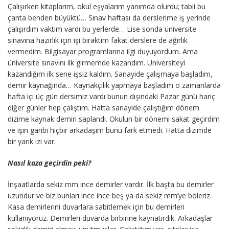
Çalışırken kitaplarım, okul eşyalarım yanımda olurdu; tabii bu
çanta benden büyüktü… Sınav haftası da derslerime iş yerinde
çalışırdım vaktim vardı bu yerlerde… Lise sonda üniversite
sınavına hazırlık için işi bıraktım fakat derslere de ağırlık
vermedim. Bilgisayar programlarına ilgi duyuyordum. Ama
üniversite sınavını ilk girmemde kazandım. Üniversiteyi
kazandığım ilk sene işsiz kaldım. Sanayide çalışmaya başladım,
demir kaynağında… Kaynakçılık yapmaya başladım o zamanlarda
hafta içi üç gün dersimiz vardı bunun dışındaki Pazar günü hariç
diğer günler hep çalıştım. Hatta sanayide çalıştığım dönem
dizime kaynak demiri saplandı. Okulun bir dönemi sakat geçirdim
ve işin garibi hiçbir arkadaşım bunu fark etmedi. Hatta dizimde
bir yarık izi var.
Nasıl kaza geçirdin peki?
İnşaatlarda sekiz mm ince demirler vardır. İlk başta bu demirler
uzundur ve biz bunları ince ince beş ya da sekiz mm’ye böleriz.
Kasa demirlerini duvarlara sabitlemek için bu demirleri
kullanıyoruz. Demirleri duvarda birbirine kaynatırdık. Arkadaşlar