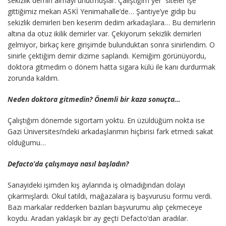
sekizlik demiri almayı unutmuşlar. Çalıştığım yer siteler işe
gittiğimiz mekan ASKİ Yenimahalle’de… Şantiye’ye gidip bu
sekizlik demirleri ben keserim dedim arkadaşlara… Bu demirlerin
altına da otuz ikilik demirler var. Çekiyorum sekizlik demirleri
gelmiyor, birkaç kere girişimde bulunduktan sonra sinirlendim. O
sinirle çektiğim demir dizime saplandı. Kemiğim görünüyordu,
doktora gitmedim o dönem hatta sigara külü ile kanı durdurmak
zorunda kaldım.
Neden doktora gitmedin? Önemli bir kaza sonuçta…
Çalıştığım dönemde sigortam yoktu. En üzüldüğüm nokta ise
Gazi Üniversitesi’ndeki arkadaşlarımın hiçbirisi fark etmedi sakat
olduğumu…
Defacto’da çalışmaya nasıl başladın?
Sanayideki işimden kış aylarında iş olmadığından dolayı
çıkarmışlardı. Okul tatildi, mağazalara iş başvurusu formu verdi.
Bazı markalar redderken bazıları başvurumu alıp çekmeceye
koydu. Aradan yaklaşık bir ay geçti Defacto’dan aradılar.