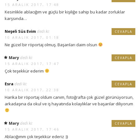
15 ARALIK 2017, 17:48
Kesinlikle ablacığım ve güçlü bir kişiliğe sahip bu kadar zorluklar
karşsında…
Neşeli Süs Evim
dedi ki:
CEVAPLA
10 ARALIK 2017, 01:18
Ne güzel bir röportaj olmuş. Başarıları daim olsun
Mary
dedi ki:
CEVAPLA
15 ARALIK 2017, 17:47
Çok teşekkür ederim
Esra
dedi ki:
CEVAPLA
10 ARALIK 2017, 22:38
Harika bir röportaj oldum canım, fotoğrafta çok güzel görünüyorsun,
arkadaşına da okul ve iş hayatında kolaylıklar ve başarılar diliyorum
Mary
dedi ki:
CEVAPLA
15 ARALIK 2017, 17:46
Ablacığımm çok teşekkür ederiz :))