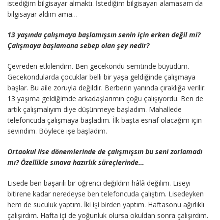
istediğim bilgisayar almaktı. İstediğim bilgisayarı alamasam da
bilgisayar aldım ama…
13 yaşında çalışmaya başlamışsın senin için erken değil mi?
Çalışmaya başlamana sebep olan şey nedir?
Çevreden etkilendim. Ben gecekondu semtinde büyüdüm.
Gecekondularda çocuklar belli bir yaşa geldiğinde çalışmaya
başlar. Bu aile zoruyla değildir. Berberin yanında çıraklığa verilir.
13 yaşıma geldiğimde arkadaşlarımın çoğu çalışıyordu. Ben de
artık çalışmalıyım diye düşünmeye başladım. Mahallede
telefoncuda çalışmaya başladım. İlk başta esnaf olacağım için
sevindim. Böylece işe başladım.
Ortaokul lise dönemlerinde de çalışmışsın bu seni zorlamadı
mı? Özellikle sınava hazırlık süreçlerinde…
Lisede ben başarılı bir öğrenci değildim hâlâ değilim. Liseyi
bitirene kadar neredeyse ben telefoncuda çalıştım. Lisedeyken
hem de suculuk yaptım. İki işi birden yaptım. Haftasonu ağırlıklı
çalışırdım. Hafta içi de yoğunluk olursa okuldan sonra çalışırdım.