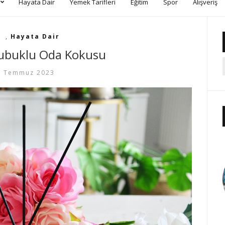
Hayata Dair
Yemek Tarifleri
Eğitim
Spor
Alışveriş
v
,
Hayata Dair
Çubuklu Oda Kokusu
3 Temmuz 2023