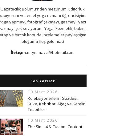
Gazatecilik Bölümü'nden mezunum. Editörlük
yapıyorum ve temel yoga uzmanı öğrencisiyim.
Yoga yapmayı, fotoğraf çekmeyi, gezmeyi, yazı
yazmayı çok seviyorum. Yoga, kozmetik, bakım,
kitap ve birçok konuda incelemeler paylaştığım
bloğuma hoş geldiniz :)
İletişim:
mrymmavci@hotmail.com
Son Yazılar
10 Mart 2026
Koleksiyonerlerin Gözdesi:
Kuka, Kehribar, Ağaç ve Katalin
Tesbihler
10 Mart 2026
The Sims 4 & Custom Content