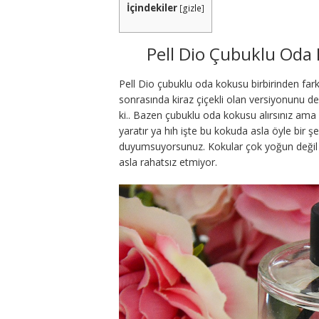
İçindekiler
[
gizle
]
Pell Dio Çubuklu Oda 
Pell Dio çubuklu oda kokusu birbirinden fark
sonrasında kiraz çiçekli olan versiyonunu d
ki.. Bazen çubuklu oda kokusu alırsınız ama
yaratır ya hıh işte bu kokuda asla öyle bir 
duyumsuyorsunuz. Kokular çok yoğun değil a
asla rahatsız etmiyor.