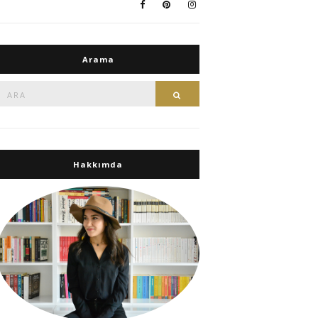
Arama
Ara:
Ara
Hakkımda