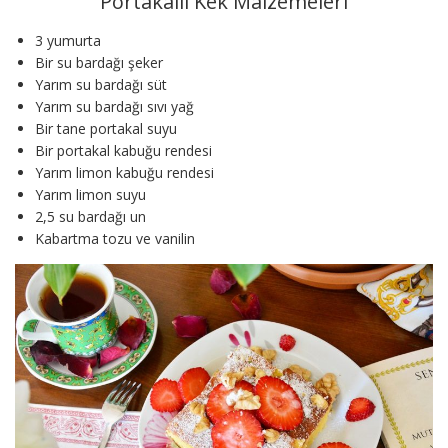
Portakallı Kek Malzemeleri
3 yumurta
Bir su bardağı şeker
Yarım su bardağı süt
Yarım su bardağı sıvı yağ
Bir tane portakal suyu
Bir portakal kabuğu rendesi
Yarım limon kabuğu rendesi
Yarım limon suyu
2,5 su bardağı un
Kabartma tozu ve vanilin