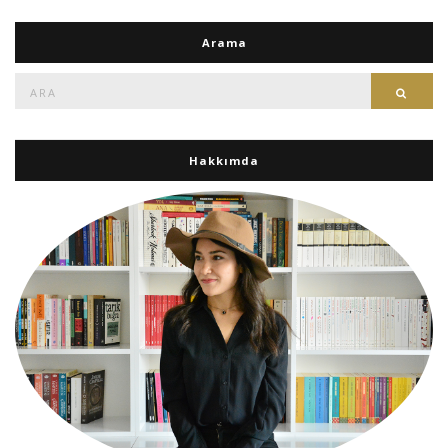
Arama
Ara:
Ara
Hakkımda