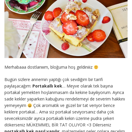
Merhabaaa dostlarıııım, bloğuma hoş geldiniiiz
Bugün sizlere annemin yaptığı çok sevdiğim bir tarifi
paylaşacağım:
Portakallı kek
… Meyve olarak tek başına
portakal yemekten hoşlanmasam da kekine bayılıyorum. Ayrıca
sade kekler yaparken kabuğunu rendelemeyi de severim hakkını
yemeyeyim
Çok aromatik ve güzel bir tat veriyor bence
keklere portakal… Ama siz portakal seviyorsanız daha çok
seveceksinizdir ayrıca portakallı kekin üzerine pudra şekeri
dökerseniz MÜKEMMEL BİR TAT OLUYOR <3 Dilerseniz
portakallı kek nasıl yapılır
, malzemeleri neler onlara geçelim.