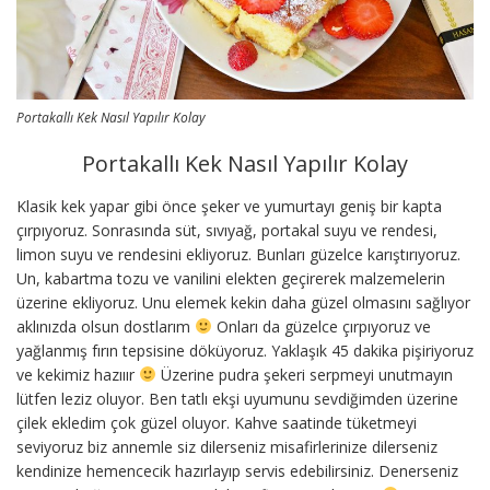
Portakallı Kek Nasıl Yapılır Kolay
Portakallı Kek Nasıl Yapılır Kolay
Klasik kek yapar gibi önce şeker ve yumurtayı geniş bir kapta
çırpıyoruz. Sonrasında süt, sıvıyağ, portakal suyu ve rendesi,
limon suyu ve rendesini ekliyoruz. Bunları güzelce karıştırıyoruz.
Un, kabartma tozu ve vanilini elekten geçirerek malzemelerin
üzerine ekliyoruz. Unu elemek kekin daha güzel olmasını sağlıyor
aklınızda olsun dostlarım
Onları da güzelce çırpıyoruz ve
yağlanmış fırın tepsisine döküyoruz. Yaklaşık 45 dakika pişiriyoruz
ve kekimiz hazııır
Üzerine pudra şekeri serpmeyi unutmayın
lütfen leziz oluyor. Ben tatlı ekşi uyumunu sevdiğimden üzerine
çilek ekledim çok güzel oluyor. Kahve saatinde tüketmeyi
seviyoruz biz annemle siz dilerseniz misafirlerinize dilerseniz
kendinize hemencecik hazırlayıp servis edebilirsiniz. Denerseniz