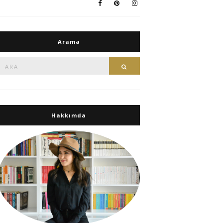
Arama
Ara:
Ara
Hakkımda