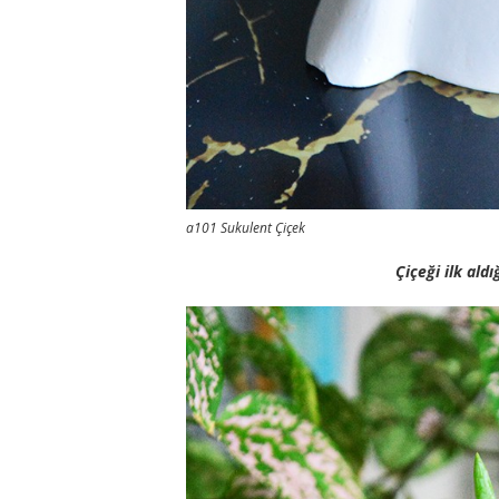
a101 Sukulent Çiçek
Çiçeği ilk aldı