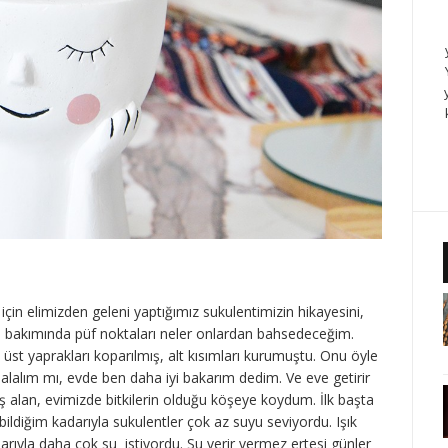
çin elimizden geleni yaptığımız sukulentimizin hikayesini,
ve bakımında püf noktaları neler onlardan bahsedeceğim.
 üst yaprakları koparılmış, alt kısımları kurumuştu. Onu öyle
lalım mı, evde ben daha iyi bakarım dedim. Ve eve getirir
ş alan, evimizde bitkilerin olduğu köşeye koydum. İlk başta
ildiğim kadarıyla sukulentler çok az suyu seviyordu. Işık
ıyla daha çok su istiyordu. Su verir vermez ertesi günler