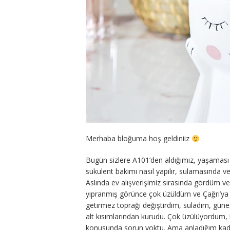
Merhaba bloğuma hoş geldiniiz
Bugün sizlere A101’den aldığımız, yaşaması i
sukulent bakımı nasıl yapılır, sulamasında 
Aslında ev alışverişimiz sırasında gördüm ve
yıpranmış görünce çok üzüldüm ve Çağrı’ya a
getirmez toprağı değiştirdim, suladım, güne
alt kısımlarından kurudu. Çok üzülüyordum, b
konusunda sorun yoktu. Ama anladığım kadar