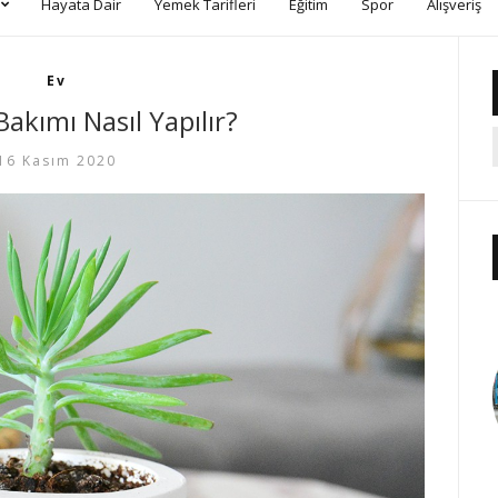
Hayata Dair
Yemek Tarifleri
Eğitim
Spor
Alışveriş
Ev
akımı Nasıl Yapılır?
16 Kasım 2020