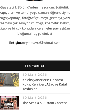
Gazatecilik Bölümü'nden mezunum. Editörlük
yapıyorum ve temel yoga uzmanı öğrencisiyim.
Yoga yapmayı, fotoğraf çekmeyi, gezmeyi, yazı
yazmayı çok seviyorum. Yoga, kozmetik, bakım,
kitap ve birçok konuda incelemeler paylaştığım
bloğuma hoş geldiniz :)
İletişim:
mrymmavci@hotmail.com
Son Yazılar
10 Mart 2026
Koleksiyonerlerin Gözdesi:
Kuka, Kehribar, Ağaç ve Katalin
Tesbihler
10 Mart 2026
The Sims 4 & Custom Content