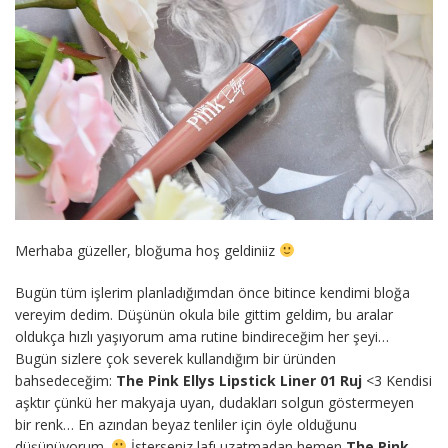
Merhaba güzeller, bloğuma hoş geldiniiz
Bugün tüm işlerim planladığımdan önce bitince kendimi bloğa
vereyim dedim. Düşünün okula bile gittim geldim, bu aralar
oldukça hızlı yaşıyorum ama rutine bindireceğim her şeyi…
Bugün sizlere çok severek kullandığım bir üründen
bahsedeceğim:
The Pink Ellys Lipstick Liner 01 Ruj
<3 Kendisi
aşktır çünkü her makyaja uyan, dudakları solgun göstermeyen
bir renk… En azından beyaz tenliler için öyle olduğunu
düşünüyorum.
İsterseniz lafı uzatmadan hemen
The Pink