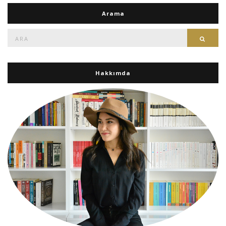
Arama
Ara:
Ara
Hakkımda