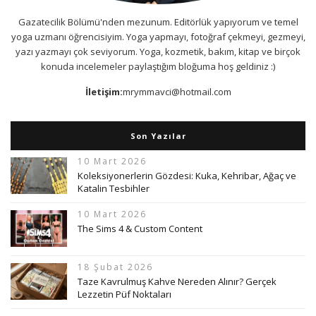
Gazatecilik Bölümü'nden mezunum. Editörlük yapıyorum ve temel
yoga uzmanı öğrencisiyim. Yoga yapmayı, fotoğraf çekmeyi, gezmeyi,
yazı yazmayı çok seviyorum. Yoga, kozmetik, bakım, kitap ve birçok
konuda incelemeler paylaştığım bloğuma hoş geldiniz :)
İletişim:
mrymmavci@hotmail.com
Son Yazılar
10 Mart 2026
Koleksiyonerlerin Gözdesi: Kuka, Kehribar, Ağaç ve
Katalin Tesbihler
10 Mart 2026
The Sims 4 & Custom Content
18 Şubat 2026
Taze Kavrulmuş Kahve Nereden Alınır? Gerçek
Lezzetin Püf Noktaları