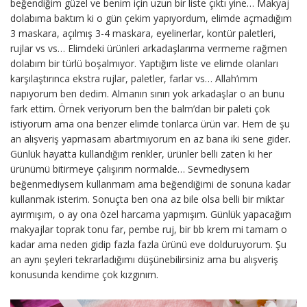
beğendiğim güzel ve benim için uzun bir liste çıktı yine… Makyaj
dolabıma baktım ki o gün çekim yapıyordum, elimde açmadığım
3 maskara, açılmış 3-4 maskara, eyelinerlar, kontür paletleri,
rujlar vs vs… Elimdeki ürünleri arkadaşlarıma vermeme rağmen
dolabım bir türlü boşalmıyor. Yaptığım liste ve elimde olanları
karşılaştırınca ekstra rujlar, paletler, farlar vs… Allah’ımm
napıyorum ben dedim. Almanın sınırı yok arkadaşlar o an bunu
fark ettim. Örnek veriyorum ben the balm’dan bir paleti çok
istiyorum ama ona benzer elimde tonlarca ürün var. Hem de şu
an alışveriş yapmasam abartmıyorum en az bana iki sene gider.
Günlük hayatta kullandığım renkler, ürünler belli zaten ki her
ürünümü bitirmeye çalışırım normalde… Sevmediysem
beğenmediysem kullanmam ama beğendiğimi de sonuna kadar
kullanmak isterim. Sonuçta ben ona az bile olsa belli bir miktar
ayırmışım, o ay ona özel harcama yapmışım. Günlük yapacağım
makyajlar toprak tonu far, pembe ruj, bir bb krem mi tamam o
kadar ama neden gidip fazla fazla ürünü eve dolduruyorum. Şu
an aynı şeyleri tekrarladığımı düşünebilirsiniz ama bu alışveriş
konusunda kendime çok kızgınım.