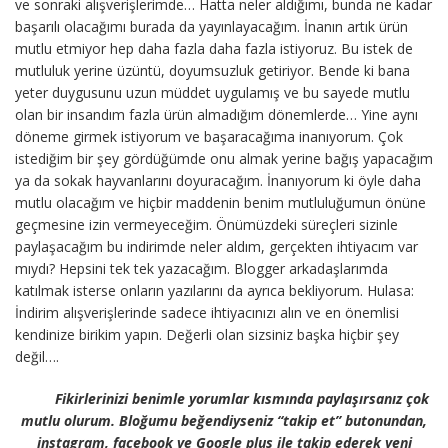
ve sonraki alışverişlerimde… Hatta neler aldığımı, bunda ne kadar
başarılı olacağımı burada da yayınlayacağım. İnanın artık ürün
mutlu etmiyor hep daha fazla daha fazla istiyoruz. Bu istek de
mutluluk yerine üzüntü, doyumsuzluk getiriyor. Bende ki bana
yeter duygusunu uzun müddet uygulamış ve bu sayede mutlu
olan bir insandım fazla ürün almadığım dönemlerde… Yine aynı
döneme girmek istiyorum ve başaracağıma inanıyorum. Çok
istediğim bir şey gördüğümde onu almak yerine bağış yapacağım
ya da sokak hayvanlarını doyuracağım. İnanıyorum ki öyle daha
mutlu olacağım ve hiçbir maddenin benim mutluluğumun önüne
geçmesine izin vermeyeceğim. Önümüzdeki süreçleri sizinle
paylaşacağım bu indirimde neler aldım, gerçekten ihtiyacım var
mıydı? Hepsini tek tek yazacağım. Blogger arkadaşlarımda
katılmak isterse onların yazılarını da ayrıca bekliyorum. Hulasa:
İndirim alışverişlerinde sadece ihtiyacınızı alın ve en önemlisi
kendinize birikim yapın. Değerli olan sizsiniz başka hiçbir şey
değil….
Fikirlerinizi benimle yorumlar kısmında paylaşırsanız çok
mutlu olurum. Bloğumu beğendiyseniz “takip et” butonundan,
instagram, facebook ve Google plus ile takip ederek yeni