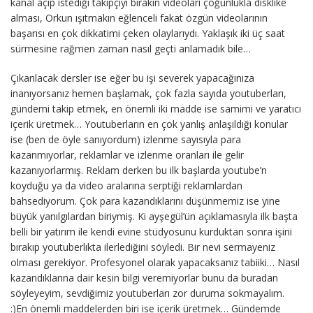
kanal açıp istediği takipçiyi bırakın videoları çoğunlukla disklike
alması, Orkun ışıtmakın eğlenceli fakat özgün videolarının
başarısı en çok dikkatimi çeken olaylarıydı. Yaklaşık iki üç saat
sürmesine rağmen zaman nasıl geçti anlamadık bile…
Çıkarılacak dersler ise eğer bu işi severek yapacağınıza
inanıyorsanız hemen başlamak, çok fazla sayıda youtuberları,
gündemi takip etmek, en önemli iki madde ise samimi ve yaratıcı
içerik üretmek… Youtuberların en çok yanlış anlaşıldığı konular
ise (ben de öyle sanıyordum) izlenme sayısıyla para
kazanmıyorlar, reklamlar ve izlenme oranları ile gelir
kazanıyorlarmış. Reklam derken bu ilk başlarda youtube’n
koyduğu ya da video aralarına serptiği reklamlardan
bahsediyorum. Çok para kazandıklarını düşünmemiz ise yine
büyük yanılgılardan biriymiş. Ki ayşegül’ün açıklamasıyla ilk başta
belli bir yatırım ile kendi evine stüdyosunu kurduktan sonra işini
bırakıp youtuberlıkta ilerlediğini söyledi. Bir nevi sermayeniz
olması gerekiyor. Profesyonel olarak yapacaksanız tabiiki… Nasıl
kazandıklarına dair kesin bilgi veremiyorlar bunu da buradan
söyleyeyim, sevdiğimiz youtuberları zor duruma sokmayalım.
:)En önemli maddelerden biri ise içerik üretmek… Gündemde