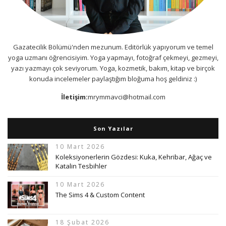
Gazatecilik Bölümü'nden mezunum. Editörlük yapıyorum ve temel
yoga uzmanı öğrencisiyim. Yoga yapmayı, fotoğraf çekmeyi, gezmeyi,
yazı yazmayı çok seviyorum. Yoga, kozmetik, bakım, kitap ve birçok
konuda incelemeler paylaştığım bloğuma hoş geldiniz :)
İletişim:
mrymmavci@hotmail.com
Son Yazılar
10 Mart 2026
Koleksiyonerlerin Gözdesi: Kuka, Kehribar, Ağaç ve
Katalin Tesbihler
10 Mart 2026
The Sims 4 & Custom Content
18 Şubat 2026