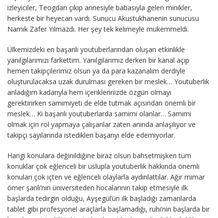
izleyiciler, Teogdan çıkıp annesiyle babasıyla gelen minikler,
herkeste bir heyecan vardı. Sunucu Akustukhanenin sunucusu
Namık Zafer Yılmazdı. Her şey tek kelimeyle mükemmeldi.
Ülkemizdeki en başarılı youtuberlarından oluşan etkinlikle
yanılgılarımızı farkettim. Yanılgılarımız derken bir kanal açıp
hemen takipçilerimiz olsun ya da para kazanalım derdiyle
oluşturulacaksa uzak durulması gereken bir meslek… Youtuberlık
anladığım kadarıyla hem içeriklerinizde özgün olmayı
gerektirirken samimiyeti de elde tutmak açısından önemli bir
meslek… Ki başarılı youtuberlarda samimi olanlar… Samimi
olmak için rol yapmaya çalışanlar zaten anında anlaşılıyor ve
takipçi sayılarında istedikleri başarıyı elde edemiyorlar.
Hangi konulara değinildiğine biraz olsun bahsetmişken tüm
konuklar çok eğlenceli bir üslupla youtuberlık hakkında önemli
konuları çok içten ve eğlenceli olaylarla aydınlattılar. Ağır mimar
ömer şanlı’nın üniversiteden hocalarının takip etmesiyle ilk
başlarda tedirgin olduğu, Ayşegül’ün ilk başladığı zamanlarda
tablet gibi profesyonel araçlarla başlamadığı, ruhi’nin başlarda bir