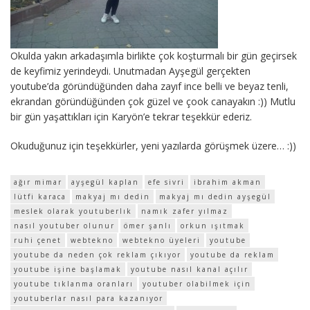
Okulda yakın arkadaşımla birlikte çok koşturmalı bir gün geçirsek
de keyfimiz yerindeydi. Unutmadan Ayşegül gerçekten
youtube’da göründüğünden daha zayıf ince belli ve beyaz tenli,
ekrandan göründüğünden çok güzel ve çook canayakın :)) Mutlu
bir gün yaşattıkları için Karyön’e tekrar teşekkür ederiz.
Okuduğunuz için teşekkürler, yeni yazılarda görüşmek üzere… :))
ağır mimar
ayşegül kaplan
efe sivri
ibrahim akman
lütfi karaca
makyaj mı dedin
makyaj mı dedin ayşegül
meslek olarak youtuberlık
namık zafer yılmaz
nasıl youtuber olunur
ömer şanlı
orkun ışıtmak
ruhi çenet
webtekno
webtekno üyeleri
youtube
youtube da neden çok reklam çıkıyor
youtube da reklam
youtube işine başlamak
youtube nasıl kanal açılır
youtube tıklanma oranları
youtuber olabilmek için
youtuberlar nasıl para kazanıyor