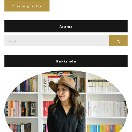
Arama
Ara:
Ara
Hakkımda