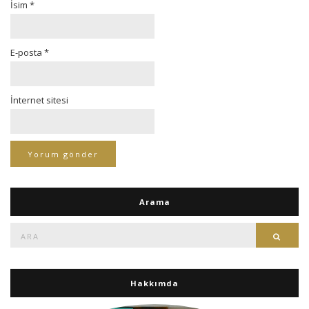
İsim
*
E-posta
*
İnternet sitesi
Arama
Ara:
Ara
Hakkımda