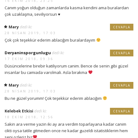
16 EKIM 2018, 23:25
Canım yoğun olduğun zamanlarda kasma kendini ama buralardan
çok uzaklaşma, seviliyorsun ♥️
Mary
dedi ki:
CEVAPLA
28 NISAN 2019, 17:03
Çok çok teşekkür ederim ablacığım buralardayım
Deryaninsporgunlugu
dedi ki:
CEVAPLA
17 EKIM 2018, 09:36
Düsüncelerine birebir katiliyorum canim. Bence de senin gibi güzel
insanlar bu camiada varolmali. Asla birakma
Mary
dedi ki:
CEVAPLA
28 NISAN 2019, 17:03
Bu ne güzel yorumm! Çok teşekkür ederim ablacığım
Kelebek Etkisi
dedi ki:
CEVAPLA
18 EKIM 2018, 12:56
Sakin ara verme yazin iki ay ara verdim toparlayana kadar canim
cikti oysa tatile gitmeden once ne kadar guzeldi istatistiklerim hem
seni ozleriz biz