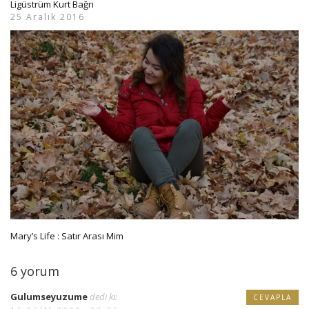
Ligüstrüm Kurt Bağrı
25 Aralık 2016
Mary’s Life : Satır Arası Mim
6 yorum
Gulumseyuzume
dedi ki:
CEVAPLA