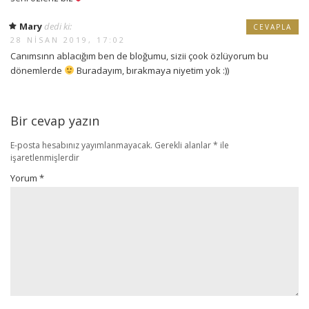
Mary
dedi ki:
CEVAPLA
28 NISAN 2019, 17:02
Canımsınn ablacığım ben de bloğumu, sizii çook özlüyorum bu
dönemlerde
Buradayım, bırakmaya niyetim yok :))
Bir cevap yazın
E-posta hesabınız yayımlanmayacak.
Gerekli alanlar
*
ile
işaretlenmişlerdir
Yorum
*