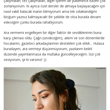
çalışmaları, tez çalışmaları, diğer işlerim de yüklenince bazen çok
zorlanıyorum. Ki ayrıca özel dersler de almaya başlayacağım için
nasıl vakit kalacak inanın bilmiyorum ama tek odaklandığım
bloğum yazısız kalmayacak! Bir şekilde de olsa burada devam
edeceğim çünkü burada rahatlıyorum.
Ara vermemi engelleyen bir diğer faktör de sevdiklerimin buna
karşı çıkması oldu. Çağrı (sevdiceğim), ailem ve son dönemlerde
hocalarım, gazeteci arkadaşlarımın destekleri çok etkili… Hulasa
buradayım, ara vermeyi düşünmüyorum, yazılarım belirli
düzende yayımlanmasa da mutlaka güncelleyeceğim. Sizi çok
seviyorum, iyi ki varsınız! :))