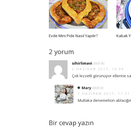
Evde Mini Pide Nasıl Yapılır?
Kabak Ye
2 yorum
sihirlimavi
dedi ki:
2 HAZIRAN 2017, 14:08
Çok lezzetli görünüyor ellerine 
Mary
dedi ki:
3 HAZIRAN 2017, 17:51
Mutlaka denemelisin ablacığım
Bir cevap yazın