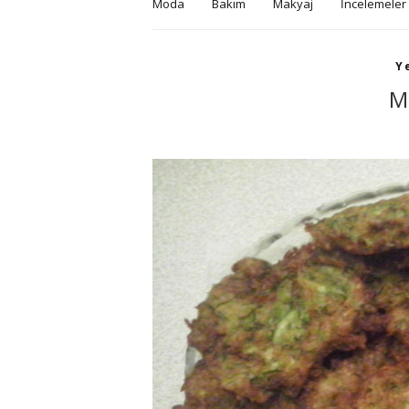
Moda
Bakım
Makyaj
İncelemeler
Y
M