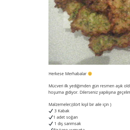
Herkese Merhabalar
Mücveri ilk yediğimden gün resmen aşık old
hoşuma gidiyor. Dilerseniz yapılışına geçeli
Malzemeler;(dört kişil bir aile için )
3 Kabak
1 adet soğan
1 diş sarımsak
Bir tane yumurta