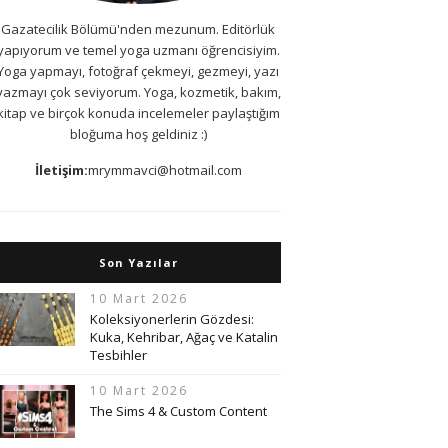
Gazatecilik Bölümü'nden mezunum. Editörlük
yapıyorum ve temel yoga uzmanı öğrencisiyim.
Yoga yapmayı, fotoğraf çekmeyi, gezmeyi, yazı
yazmayı çok seviyorum. Yoga, kozmetik, bakım,
kitap ve birçok konuda incelemeler paylaştığım
bloğuma hoş geldiniz :)
İletişim:
mrymmavci@hotmail.com
Son Yazılar
10 Mart 2026
Koleksiyonerlerin Gözdesi:
Kuka, Kehribar, Ağaç ve Katalin
Tesbihler
10 Mart 2026
The Sims 4 & Custom Content