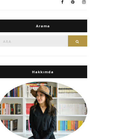
Arama
Ara:
Ara
Hakkımda