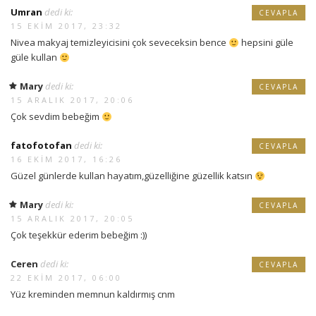
Umran
dedi ki:
CEVAPLA
15 EKIM 2017, 23:32
Nivea makyaj temizleyicisini çok seveceksin bence
hepsini güle
güle kullan
Mary
dedi ki:
CEVAPLA
15 ARALIK 2017, 20:06
Çok sevdim bebeğim
fatofotofan
dedi ki:
CEVAPLA
16 EKIM 2017, 16:26
Güzel günlerde kullan hayatım,güzelliğine güzellik katsın
Mary
dedi ki:
CEVAPLA
15 ARALIK 2017, 20:05
Çok teşekkür ederim bebeğim :))
Ceren
dedi ki:
CEVAPLA
22 EKIM 2017, 06:00
Yüz kreminden memnun kaldırmış cnm