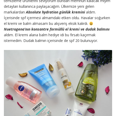
temizleme ürünlerini seviyorum bundan memnun kalacak mıyım
detayları kullanınca paylaşacağım. Ülkemize yeni gelen
markalardan
Absolute hydration günlük kremini
aldım.
İçerisinde spf içermesi almamdaki etken oldu. Havalar soğurken
el kremi ve balm almasam bu alışveriş eksik kalırdı.
Nuetrogena’nın konsantre formüllü el kremi ve dudak balmını
aldım. El kremi alana balm hediye idi bu fırsatı kaçırmak
istemedim. Dudak balmın içerisinde de spf 20 bulunuyor.