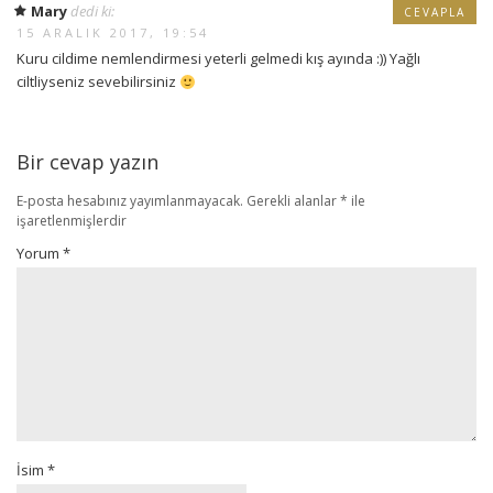
Mary
dedi ki:
CEVAPLA
15 ARALIK 2017, 19:54
Kuru cildime nemlendirmesi yeterli gelmedi kış ayında :)) Yağlı
ciltliyseniz sevebilirsiniz
Bir cevap yazın
E-posta hesabınız yayımlanmayacak.
Gerekli alanlar
*
ile
işaretlenmişlerdir
Yorum
*
İsim
*