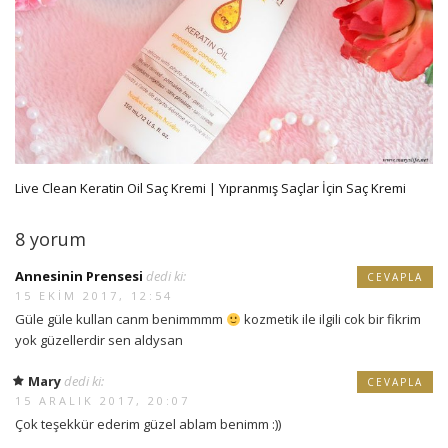
Live Clean Keratin Oil Saç Kremi | Yıpranmış Saçlar İçin Saç Kremi
8 yorum
Annesinin Prensesi
dedi ki:
CEVAPLA
15 EKIM 2017, 12:54
Güle güle kullan canm benimmmm
kozmetik ile ilgili cok bir fikrim
yok güzellerdir sen aldysan
Mary
dedi ki:
CEVAPLA
15 ARALIK 2017, 20:07
Çok teşekkür ederim güzel ablam benimm :))