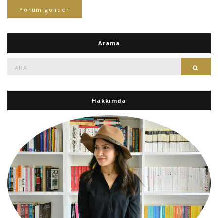
Arama
Ara:
Ara
Hakkımda