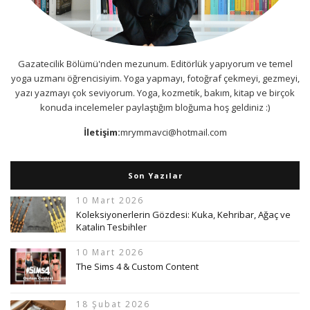
Gazatecilik Bölümü'nden mezunum. Editörlük yapıyorum ve temel
yoga uzmanı öğrencisiyim. Yoga yapmayı, fotoğraf çekmeyi, gezmeyi,
yazı yazmayı çok seviyorum. Yoga, kozmetik, bakım, kitap ve birçok
konuda incelemeler paylaştığım bloğuma hoş geldiniz :)
İletişim:
mrymmavci@hotmail.com
Son Yazılar
10 Mart 2026
Koleksiyonerlerin Gözdesi: Kuka, Kehribar, Ağaç ve
Katalin Tesbihler
10 Mart 2026
The Sims 4 & Custom Content
18 Şubat 2026