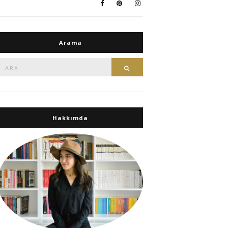
Arama
Ara:
Ara
Hakkımda