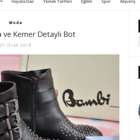
Hayata Dair
Yemek Tarifleri
Eğitim
Spor
Alışveriş
Moda
 ve Kemer Detaylı Bot
21 Ocak 2018