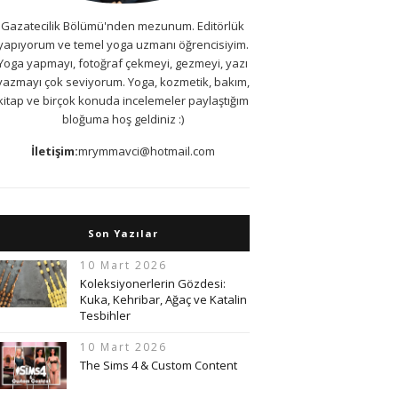
Gazatecilik Bölümü'nden mezunum. Editörlük
yapıyorum ve temel yoga uzmanı öğrencisiyim.
Yoga yapmayı, fotoğraf çekmeyi, gezmeyi, yazı
yazmayı çok seviyorum. Yoga, kozmetik, bakım,
kitap ve birçok konuda incelemeler paylaştığım
bloğuma hoş geldiniz :)
İletişim:
mrymmavci@hotmail.com
Son Yazılar
10 Mart 2026
Koleksiyonerlerin Gözdesi:
Kuka, Kehribar, Ağaç ve Katalin
Tesbihler
10 Mart 2026
The Sims 4 & Custom Content