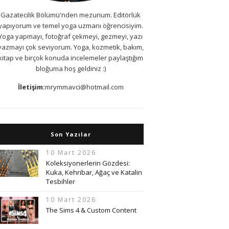
Gazatecilik Bölümü'nden mezunum. Editörlük
yapıyorum ve temel yoga uzmanı öğrencisiyim.
Yoga yapmayı, fotoğraf çekmeyi, gezmeyi, yazı
yazmayı çok seviyorum. Yoga, kozmetik, bakım,
kitap ve birçok konuda incelemeler paylaştığım
bloğuma hoş geldiniz :)
İletişim:
mrymmavci@hotmail.com
Son Yazılar
10 Mart 2026
Koleksiyonerlerin Gözdesi:
Kuka, Kehribar, Ağaç ve Katalin
Tesbihler
10 Mart 2026
The Sims 4 & Custom Content