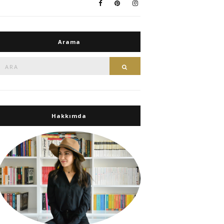
Arama
Ara:
Ara
Hakkımda