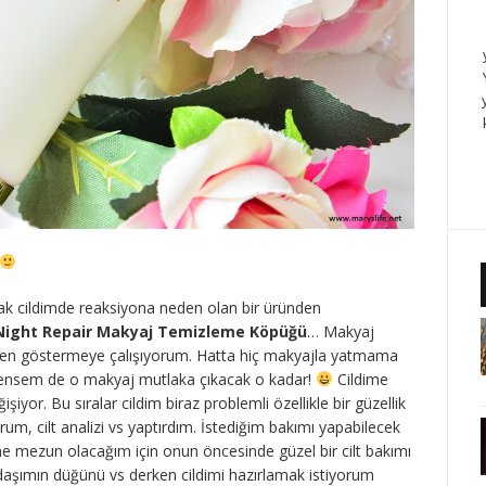
k cildimde reaksiyona neden olan bir üründen
Night Repair Makyaj Temizleme Köpüğü
… Makyaj
zen göstermeye çalışıyorum. Hatta hiç makyajla yatmama
şensem de o makyaj mutlaka çıkacak o kadar!
Cildime
şiyor. Bu sıralar cildim biraz problemli özellikle bir güzellik
m, cilt analizi vs yaptırdım. İstediğim bakımı yapabilecek
ene mezun olacağım için onun öncesinde güzel bir cilt bakımı
daşımın düğünü vs derken cildimi hazırlamak istiyorum