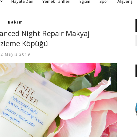
Hayata Dair
Yemek Tarifleri
Eğitim
Spor
Alışveriş
Bakım
anced Night Repair Makyaj
zleme Köpüğü
2 Mayıs 2019