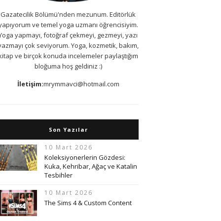
Gazatecilik Bölümü'nden mezunum. Editörlük
yapıyorum ve temel yoga uzmanı öğrencisiyim.
Yoga yapmayı, fotoğraf çekmeyi, gezmeyi, yazı
yazmayı çok seviyorum. Yoga, kozmetik, bakım,
kitap ve birçok konuda incelemeler paylaştığım
bloğuma hoş geldiniz :)
İletişim:
mrymmavci@hotmail.com
Son Yazılar
10 Mart 2026
Koleksiyonerlerin Gözdesi:
Kuka, Kehribar, Ağaç ve Katalin
Tesbihler
10 Mart 2026
The Sims 4 & Custom Content