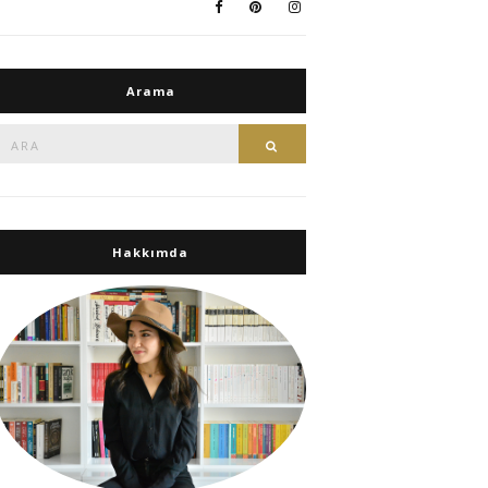
Arama
Ara:
Ara
Hakkımda