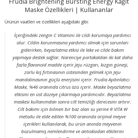
Frudia Brightening Bursting Energy Kağıt
Maske Özellikleri | Kullananlar
Ürünün vaatleri ve özellikleri aşağıdaki gibi:
İçeriğindeki zengin C Vitamini ile cildi korumaya yardımcı
olur. Cildin korunmasına yardımcı olmak için sorunları
giderirken, beyazlatma etkisi ile leke ve cilde bakım
yapmaya destek sağlar. Narenciye portakaldan iki kat daha
fazla flavonoid madde içerir.Jeju rüzgarı, kızgın güneşi,
zorlu kış fırtınasının üstesinden gelmek için Jeju
mandalinasının güçlü enerjisini içerir. Frudia Aydınlatıcı
Maske, %46 oranında citrus özü içerir. Maske beyazlatma
etkisini en üst düzeye çıkarmaya yardımcıdır. Beyazlatma
maskesi kullanımdan sonra cilt temizliği derecesini artırır.
Cilt bakımı için bilinen bir baz olan su yerine R VITA W
metodu ile elde edilen %100 oranında orijinal meyve
içerikleri kullanılarak, bu ürün anında meyvenin
bozulmamış nemlendirme ve antioksidan etkilerini