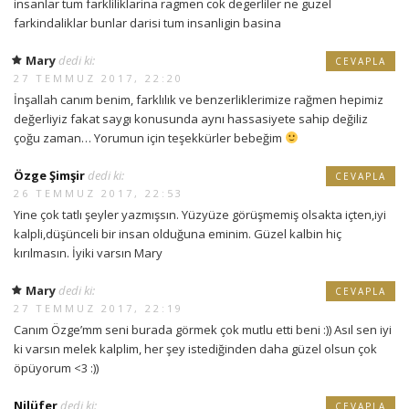
insanlar tum farkliliklarina ragmen cok degerliler ne guzel
farkindaliklar bunlar darisi tum insanligin basina
Mary
dedi ki:
CEVAPLA
27 TEMMUZ 2017, 22:20
İnşallah canım benim, farklılık ve benzerliklerimize rağmen hepimiz
değerliyiz fakat saygı konusunda aynı hassasiyete sahip değiliz
çoğu zaman… Yorumun için teşekkürler bebeğim
Özge Şimşir
dedi ki:
CEVAPLA
26 TEMMUZ 2017, 22:53
Yine çok tatlı şeyler yazmışsın. Yüzyüze görüşmemiş olsakta içten,iyi
kalpli,düşünceli bir insan olduğuna eminim. Güzel kalbin hiç
kırılmasın. İyiki varsın Mary
Mary
dedi ki:
CEVAPLA
27 TEMMUZ 2017, 22:19
Canım Özge’mm seni burada görmek çok mutlu etti beni :)) Asıl sen iyi
ki varsın melek kalplim, her şey istediğinden daha güzel olsun çok
öpüyorum <3 :))
Nilüfer
dedi ki:
CEVAPLA