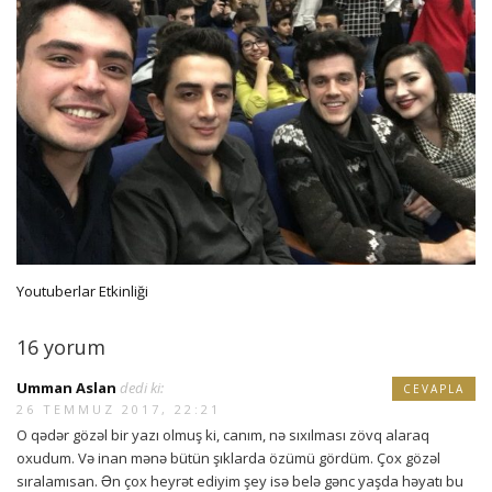
Youtuberlar Etkinliği
16 yorum
Umman Aslan
dedi ki:
CEVAPLA
26 TEMMUZ 2017, 22:21
O qədər gözəl bir yazı olmuş ki, canım, nə sıxılması zövq alaraq
oxudum. Və inan mənə bütün şıklarda özümü gördüm. Çox gözəl
sıralamısan. Ən çox heyrət ediyim şey isə belə gənc yaşda həyatı bu