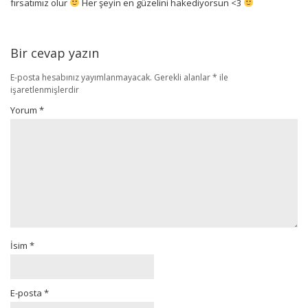
fırsatımız olur
Her şeyin en güzelini hakediyorsun <3
Bir cevap yazın
E-posta hesabınız yayımlanmayacak.
Gerekli alanlar
*
ile
işaretlenmişlerdir
Yorum
*
İsim
*
E-posta
*