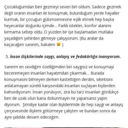
Çocukluğumdan beri gezmeyi seven biri oldum. Sadece gezmek
değil oranın insanları ile konuşmak, bulunduğum yerde hayaller
kurmak, bir çocuğun gülümsemesine eşlik etmek hep başka
heyecanlar doğurdu içimde… Farklı istekler, konfor alanımı
kırmama sebep oldu. O yüzden bir işe başlamadan mutlaka
yaşadığım şehirden gitmeye çalışıyorum. (Bu aralar da
kaçacağım sanırım, bakalım
)
İnsan ilişkilerinde saygı, anlayış ve fedakârlığa inanıyorum.
Sanırım en sevdiğim özelliğimden biri saygısız ve konuşmayı
beceremeyen insanları hayatımdan çıkarmak… Burada
konuşmasını bilmeyen derken kastettiğim derdini, sıkıntısını
anlatamayan sürekli karşısındaki insanları suçlayan kişilerden
bahsediyorum. İnsan yoruluyor, zira bu tarz insanları gördükçe
ben de uzak olun bana dokunmayın ne yaparsanız yapın
diyorum. Şimdiye kadar olan ilişkilerimde de hep saygı ve anlayış
çerçevesinde ilişkimi götürmeye çalıştım ve bundan sonra da
aynı şekilde devam edeceğim.