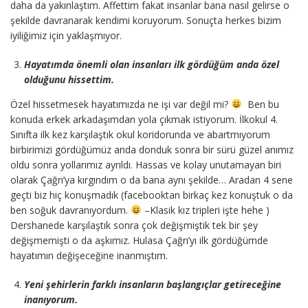
daha da yakınlaştım. Affettim fakat insanlar bana nasıl gelirse o
şekilde davranarak kendimi koruyorum. Sonuçta herkes bizim
iyiliğimiz için yaklaşmıyor.
Hayatımda önemli olan insanları ilk gördüğüm anda özel
olduğunu hissettim.
Özel hissetmesek hayatımızda ne işi var değil mi?
Ben bu
konuda erkek arkadaşımdan yola çıkmak istiyorum. İlkokul 4.
Sınıfta ilk kez karşılaştık okul koridorunda ve abartmıyorum
birbirimizi gördüğümüz anda donduk sonra bir sürü güzel anımız
oldu sonra yollarımız ayrıldı. Hassas ve kolay unutamayan biri
olarak Çağrı’ya kırgındım o da bana aynı şekilde… Aradan 4 sene
geçti biz hiç konuşmadık (facebooktan birkaç kez konuştuk o da
ben soğuk davranıyordum.
–Klasik kız tripleri işte hehe )
Dershanede karşılaştık sonra çok değişmiştik tek bir şey
değişmemişti o da aşkımız. Hulasa Çağrı’yı ilk gördüğümde
hayatımın değişeceğine inanmıştım.
Yeni şehirlerin farklı insanların başlangıçlar getireceğine
inanıyorum.