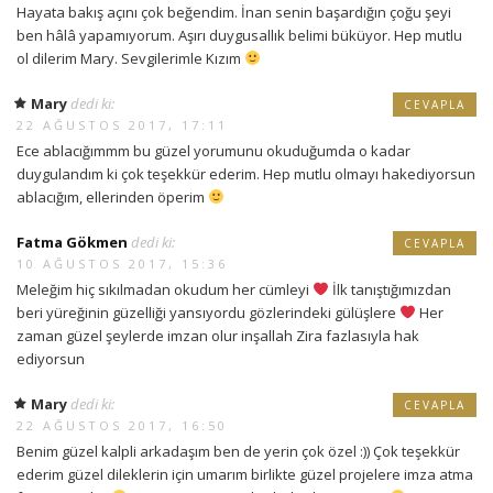
Hayata bakış açını çok beğendim. İnan senin başardığın çoğu şeyi
ben hâlâ yapamıyorum. Aşırı duygusallık belimi büküyor. Hep mutlu
ol dilerim Mary. Sevgilerimle Kızım
Mary
dedi ki:
CEVAPLA
22 AĞUSTOS 2017, 17:11
Ece ablacığımmm bu güzel yorumunu okuduğumda o kadar
duygulandım ki çok teşekkür ederim. Hep mutlu olmayı hakediyorsun
ablacığım, ellerinden öperim
Fatma Gökmen
dedi ki:
CEVAPLA
10 AĞUSTOS 2017, 15:36
Meleğim hiç sıkılmadan okudum her cümleyi
İlk tanıştığımızdan
beri yüreğinin güzelliği yansıyordu gözlerindeki gülüşlere
Her
zaman güzel şeylerde imzan olur inşallah Zira fazlasıyla hak
ediyorsun
Mary
dedi ki:
CEVAPLA
22 AĞUSTOS 2017, 16:50
Benim güzel kalpli arkadaşım ben de yerin çok özel :)) Çok teşekkür
ederim güzel dileklerin için umarım birlikte güzel projelere imza atma