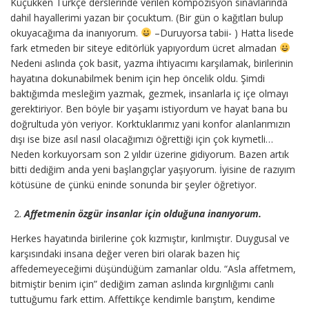
Küçükken Türkçe derslerinde verilen kompozisyon sınavlarında
dahil hayallerimi yazan bir çocuktum. (Bir gün o kağıtları bulup
okuyacağıma da inanıyorum.
–Duruyorsa tabii- ) Hatta lisede
fark etmeden bir siteye editörlük yapıyordum ücret almadan
Nedeni aslında çok basit, yazma ihtiyacımı karşılamak, birilerinin
hayatına dokunabilmek benim için hep öncelik oldu. Şimdi
baktığımda mesleğim yazmak, gezmek, insanlarla iç içe olmayı
gerektiriyor. Ben böyle bir yaşamı istiyordum ve hayat bana bu
doğrultuda yön veriyor. Korktuklarımız yani konfor alanlarımızın
dışı ise bize asıl nasıl olacağımızı öğrettiği için çok kıymetli…
Neden korkuyorsam son 2 yıldır üzerine gidiyorum. Bazen artık
bitti dediğim anda yeni başlangıçlar yaşıyorum. İyisine de razıyım
kötüsüne de çünkü eninde sonunda bir şeyler öğretiyor.
Affetmenin özgür insanlar için olduğuna inanıyorum.
Herkes hayatında birilerine çok kızmıştır, kırılmıştır. Duygusal ve
karşısındaki insana değer veren biri olarak bazen hiç
affedemeyeceğimi düşündüğüm zamanlar oldu. “Asla affetmem,
bitmiştir benim için” dediğim zaman aslında kırgınlığımı canlı
tuttuğumu fark ettim. Affettikçe kendimle barıştım, kendime