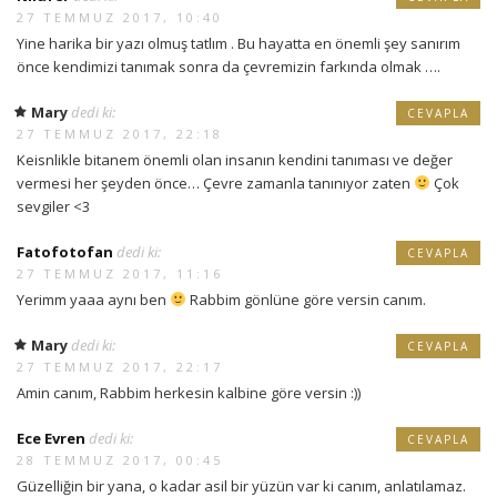
27 TEMMUZ 2017, 10:40
Yine harika bir yazı olmuş tatlım . Bu hayatta en önemli şey sanırım
önce kendimizi tanımak sonra da çevremizin farkında olmak ….
Mary
dedi ki:
CEVAPLA
27 TEMMUZ 2017, 22:18
Keisnlikle bitanem önemli olan insanın kendini tanıması ve değer
vermesi her şeyden önce… Çevre zamanla tanınıyor zaten
Çok
sevgiler <3
Fatofotofan
dedi ki:
CEVAPLA
27 TEMMUZ 2017, 11:16
Yerimm yaaa aynı ben
Rabbim gönlüne göre versin canım.
Mary
dedi ki:
CEVAPLA
27 TEMMUZ 2017, 22:17
Amin canım, Rabbim herkesin kalbine göre versin :))
Ece Evren
dedi ki:
CEVAPLA
28 TEMMUZ 2017, 00:45
Güzelliğin bir yana, o kadar asil bir yüzün var ki canım, anlatılamaz.