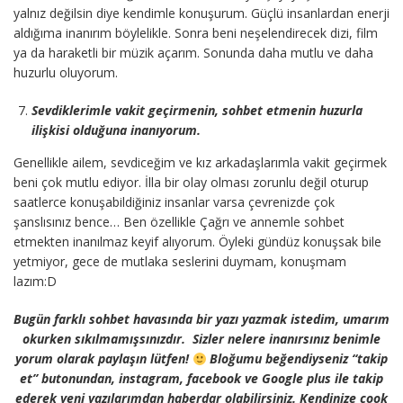
yalnız değilsin diye kendimle konuşurum. Güçlü insanlardan enerji
aldığıma inanırım böylelikle. Sonra beni neşelendirecek dizi, film
ya da haraketli bir müzik açarım. Sonunda daha mutlu ve daha
huzurlu oluyorum.
Sevdiklerimle vakit geçirmenin, sohbet etmenin huzurla
ilişkisi olduğuna inanıyorum.
Genellikle ailem, sevdiceğim ve kız arkadaşlarımla vakit geçirmek
beni çok mutlu ediyor. İlla bir olay olması zorunlu değil oturup
saatlerce konuşabildiğiniz insanlar varsa çevrenizde çok
şanslısınız bence… Ben özellikle Çağrı ve annemle sohbet
etmekten inanılmaz keyif alıyorum. Öyleki gündüz konuşsak bile
yetmiyor, gece de mutlaka seslerini duymam, konuşmam
lazım:D
Bugün farklı sohbet havasında bir yazı yazmak istedim, umarım
okurken sıkılmamışsınızdır. Sizler nelere inanırsınız benimle
yorum olarak paylaşın lütfen!
Bloğumu beğendiyseniz “takip
et” butonundan, instagram, facebook ve Google plus ile takip
ederek yeni yazılarımdan haberdar olabilirsiniz. Kendinize çook