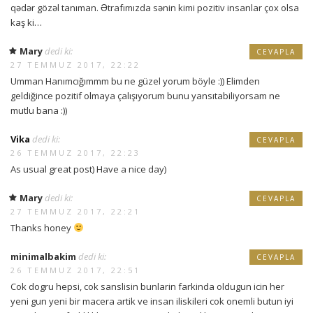
qədər gözəl tanıman. Ətrafımızda sənin kimi pozitiv insanlar çox olsa
kaş ki…
Mary
dedi ki:
CEVAPLA
27 TEMMUZ 2017, 22:22
Umman Hanımcığımmm bu ne güzel yorum böyle :)) Elimden
geldiğince pozitif olmaya çalışıyorum bunu yansıtabiliyorsam ne
mutlu bana :))
Vika
dedi ki:
CEVAPLA
26 TEMMUZ 2017, 22:23
As usual great post) Have a nice day)
Mary
dedi ki:
CEVAPLA
27 TEMMUZ 2017, 22:21
Thanks honey
minimalbakim
dedi ki:
CEVAPLA
26 TEMMUZ 2017, 22:51
Cok dogru hepsi, cok sanslisin bunlarin farkinda oldugun icin her
yeni gun yeni bir macera artik ve insan iliskileri cok onemli butun iyi