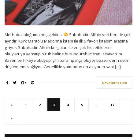
Merhaba, bloğuma hoş geldiniz
Sabahattin Ali’nin yeri ben de çok
ayrıdır. Kürk Mantolu Madonna kitabı ile ilk 5 favori kitabım arasına
giriyor. Sabahattin Ali’nin kurguları ile en çok hissettiklerini
okuyucuya yansıtıp o ruh haline büründürebilmesini seviyorum.
Bazen bir hikaye okuyup içim paramparça oluyor bazen derin derin
düşünmemi sağlıyor. Genellikle yatmadan en az yarım saat […]
Devamını Oku
«
1
2
3
4
5
…
17
»