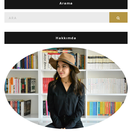
Arama
Ara:
Ara
Hakkımda