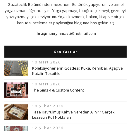
Gazatecilik Bölümü'nden mezunum. Editörlük yapıyorum ve temel
yoga uzmanı öğrencisiyim. Yoga yapmayı, fotoğraf çekmeyi, gezmeyi,
yazı yazmayı çok seviyorum. Yoga, kozmetik, bakım, kitap ve birçok
konuda incelemeler paylaştığım bloğuma hoş geldiniz :)
İletişim:
mrymmavci@hotmail.com
Son Yazılar
10 Mart 2026
Koleksiyonerlerin Gözdesi: Kuka, Kehribar, Ağaç ve
Katalin Tesbihler
10 Mart 2026
The Sims 4 & Custom Content
18 Şubat 2026
Taze Kavrulmuş Kahve Nereden Alınır? Gerçek
Lezzetin Püf Noktaları
12 Şubat 2026