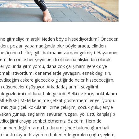
rine gitmeliydim artık! Neden böyle hissediyordum? Önceden
en, pozları yapamadığında olur böyle arada, elinden
 üçüncü bir kişi gibi bakmanın zamanı gelmişti. Hayatımın
demiden önce her şeyin belirli olmasına alışkın biri olarak
 İşler yolunda gitmiyordu, daha çok çalışmam gerek diye
mak istiyordum, denemelerde yavaşsın, esnek değilsin,
vdiceğim askere gidecek o gittiğinde neler hissedeceğim,
 düşünceler üşüşüyor. Arkadadaşlarımı, sevgilimi
ık gözlerimi doldurur hale getirdi. Belki de kaçış noktalarım
İMİ HİSSETMEM kendime şefkat göstermemi engelliyordu.
is gibi çiçek kokularını içime çekişim, çocuk gülüşleriyle
mi yakan güneşi, saçlarımı savuran rüzgarı, yol üstü karşılaşıp
sevdiceğimi arayıp sohbet etmemizi özledim. Hem de
an ben değilim ama bu durum içinde bulunduğum hali
ri farklı oluyor. Kızıyorum haberlerde görülen çoğu şeylere,