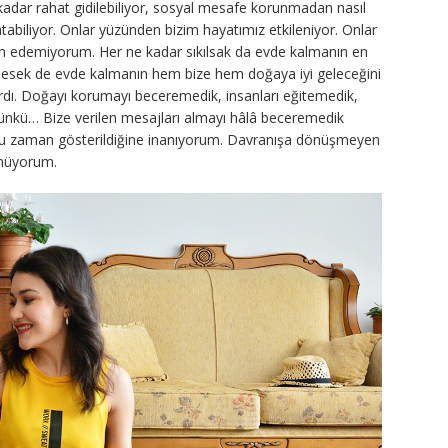
u kadar rahat gidilebiliyor, sosyal mesafe korunmadan nasıl
tabiliyor. Onlar yüzünden bizim hayatımız etkileniyor. Onlar
 edemiyorum. Her ne kadar sıkılsak da evde kalmanın en
lesek de evde kalmanın hem bize hem doğaya iyi geleceğini
rdı. Doğayı korumayı beceremedik, insanları eğitemedik,
nkü… Bize verilen mesajları almayı hâlâ beceremedik
uğu zaman gösterildiğine inanıyorum. Davranışa dönüşmeyen
ünüyorum.