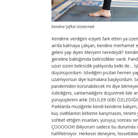
Kendine Şefkat Göstermek
Kendime verdiğim eziyeti fark ettim ya üze
an’da kalmaya çalışan, kendine merhamet ed
geleni yap diyen Meryem neredeydi? Kendime
geneline baktığımda belirsizlikler vardı. Pan
uzun süren belirsizlik patlıyordu belki de…
düşünüyordum. İstediğim pozları hemen yap
uzamıyorsun diye kızmalara başlıyordum. Se
pandemiden korunabilecek mi diye bitmeyen
özlediğimi, sarılamadığımı düşünmek bile art
yürüyüşlerimi artık DELİLER GİBİ ÖZLEDİĞ
Parklarda müziğimle kendi kendime kalışım, m
kuş cıvıltılarının birbirine karışmasını, teni
sohbet ettiğim insanları, yürüyüş sonrası 
ÇOOOOOK! Biliyorum sadece bu durumda ol
hafifletmiyor. Herkesin deneyimi, hissettikle