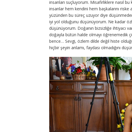
insanları suçluyorum. Misafirliklere nasıl b
insanlar hem kendini hem başkalarını riske a
yüzünden bu süreç uzuyor diye düşünmeden
iyi yol olduğunu düşünüyorum. Ne kadar öz
düşünüyorum. Doğanın bizsizliğe ihtiyacı va
doğayla bütün halde olmayı öğrenemedik çü
bence… Sevgi, özlem dilde değil histe old
hiçbir şeyin anlamı, faydası olmadığını düş