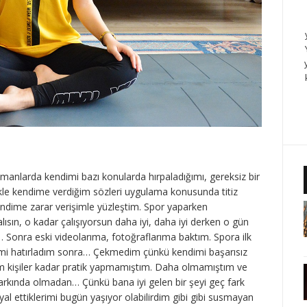
anlarda kendimi bazı konularda hırpaladığımı, gereksiz bir
likle kendime verdiğim sözleri uygulama konusunda titiz
endime zarar verişimle yüzleştim. Spor yaparken
ısın, o kadar çalışıyorsun daha iyi, daha iyi derken o gün
n… Sonra eski videolarıma, fotoğraflarıma baktım. Spora ilk
imi hatırladım sonra… Çekmedim çünkü kendimi başarısız
ım kişiler kadar pratik yapmamıştım. Daha olmamıştım ve
rkında olmadan… Çünkü bana iyi gelen bir şeyi geç fark
l ettiklerimi bugün yaşıyor olabilirdim gibi gibi susmayan