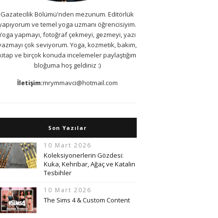
Gazatecilik Bölümü'nden mezunum. Editörlük
yapıyorum ve temel yoga uzmanı öğrencisiyim.
Yoga yapmayı, fotoğraf çekmeyi, gezmeyi, yazı
yazmayı çok seviyorum. Yoga, kozmetik, bakım,
kitap ve birçok konuda incelemeler paylaştığım
bloğuma hoş geldiniz :)
İletişim:
mrymmavci@hotmail.com
Son Yazılar
10 Mart 2026
Koleksiyonerlerin Gözdesi:
Kuka, Kehribar, Ağaç ve Katalin
Tesbihler
10 Mart 2026
The Sims 4 & Custom Content