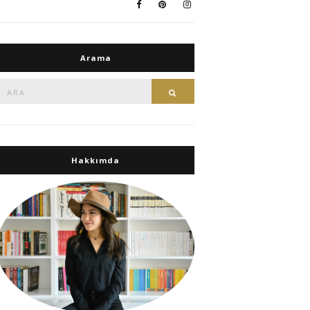
Arama
Ara:
Ara
Hakkımda