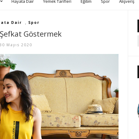
Hayata Dair
Yemek Tarifleri
Eğitim
Spor
Alışveriş
ata Dair
,
Spor
 Şefkat Göstermek
30 Mayıs 2020