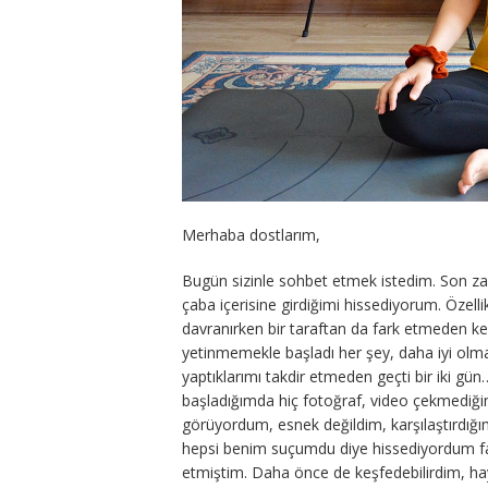
Merhaba dostlarım,
Bugün sizinle sohbet etmek istedim. Son zam
çaba içerisine girdiğimi hissediyorum. Özel
davranırken bir taraftan da fark etmeden k
yetinmemekle başladı her şey, daha iyi olmal
yaptıklarımı takdir etmeden geçti bir iki gü
başladığımda hiç fotoğraf, video çekmediğ
görüyordum, esnek değildim, karşılaştırdığ
hepsi benim suçumdu diye hissediyordum fa
etmiştim. Daha önce de keşfedebilirdim, haya