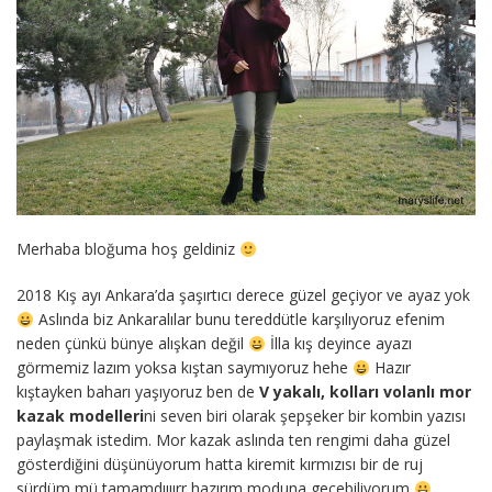
Merhaba bloğuma hoş geldiniz
2018 Kış ayı Ankara’da şaşırtıcı derece güzel geçiyor ve ayaz yok
Aslında biz Ankaralılar bunu tereddütle karşılıyoruz efenim
neden çünkü bünye alışkan değil
İlla kış deyince ayazı
görmemiz lazım yoksa kıştan saymıyoruz hehe
Hazır
kıştayken baharı yaşıyoruz ben de
V yakalı, kolları volanlı mor
kazak modelleri
ni seven biri olarak şepşeker bir kombin yazısı
paylaşmak istedim. Mor kazak aslında ten rengimi daha güzel
gösterdiğini düşünüyorum hatta kiremit kırmızısı bir de ruj
sürdüm mü tamamdıııırr hazırım moduna geçebiliyorum