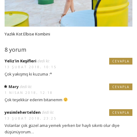
Yazlık Kot Elbise Kombini
8 yorum
Yeliz'in Keşifleri
dedi ki:
CEVAPLA
13 ŞUBAT 2018, 10:15
Çok yakışmış ki kuzuma :*
Mary
dedi ki:
CEVAPLA
1 NISAN 2018, 12:18
Çok teşekkür ederim bitanemm
yesimlehertelden
dedi ki:
CEVAPLA
13 ŞUBAT 2018, 23:25
Volanlar çok güzel ama yemek yerken bir hayli sıkıntı olur diye
düşünüyorum…