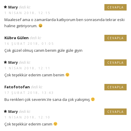
Mary
dedi ki:
CEVAPLA
1 NISAN 2018, 12:15
Maalesef ama o zamanlarda katlıyorum ben sonrasında tekrar eski
haline getiriyorum.
Kübra Gülen
dedi ki:
CEVAPLA
16 ŞUBAT 2018, 01:05
Çok güzel olmuş canım benim güle güle giyin
Mary
dedi ki:
CEVAPLA
1 NISAN 2018, 12:11
Çok teşekkür ederim canım benim
Fatofotofan
dedi ki:
CEVAPLA
17 ŞUBAT 2018, 13:43
Bu renkleri çok severim.Ve sana da çok yakışmış
Mary
dedi ki:
CEVAPLA
1 NISAN 2018, 12:10
Çok teşekkür ederim canım