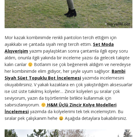
Mor kazak kombinimde renkli pantolon tercih ettiğim için
ayakkabı ve çantada siyah rengi tercih ettim.
Set Moda
Alışverişim
yazımı paylaştıktan sonra çantamla ilgili epey soru
aldım, onunla ilgili yakında bir inceleme yazısı da gelecek takipte
kalın canlar
Botlarım ise çok beğenerek aldığım ve neredeyse
her kombinimde elim gidiyor, her şeyle uyum sağlıyor.
Bambi
Siyah Süet Topuklu Bot İncelemesi
yazımda incelemesini
okuyabilirsiniz. V yakalı kazaklara en çok yakıştırdığım aksesuarlar
ise üst üste takılmış kolyeler… Zincir kolyeleri şu sıralar çok
seviyorum, yazın da tişörtlerimle birlikte kullanmak için
sabırsızlanıyorum.
H&M Üçlü Zincir Kolye Modelleri
İncelemesi
yazımda da kolyelerimi tek tek incelemiştim. Bu
sıralar pek çalışkanım hehe
Aşağıda detaylara bakabilirsiniz.