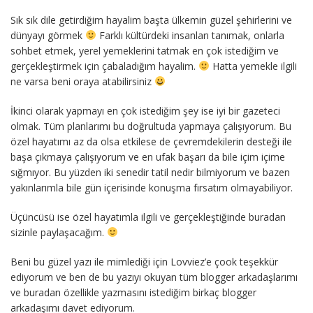
Sık sık dile getirdiğim hayalim başta ülkemin güzel şehirlerini ve
dünyayı görmek
Farklı kültürdeki insanları tanımak, onlarla
sohbet etmek, yerel yemeklerini tatmak en çok istediğim ve
gerçekleştirmek için çabaladığım hayalim.
Hatta yemekle ilgili
ne varsa beni oraya atabilirsiniz
İkinci olarak yapmayı en çok istediğim şey ise iyi bir gazeteci
olmak. Tüm planlarımı bu doğrultuda yapmaya çalışıyorum. Bu
özel hayatımı az da olsa etkilese de çevremdekilerin desteği ile
başa çıkmaya çalışıyorum ve en ufak başarı da bile içim içime
sığmıyor. Bu yüzden iki senedir tatil nedir bilmiyorum ve bazen
yakınlarımla bile gün içerisinde konuşma fırsatım olmayabiliyor.
Üçüncüsü ise özel hayatımla ilgili ve gerçekleştiğinde buradan
sizinle paylaşacağım.
Beni bu güzel yazı ile mimlediği için Lovviez’e çook teşekkür
ediyorum ve ben de bu yazıyı okuyan tüm blogger arkadaşlarımı
ve buradan özellikle yazmasını istediğim birkaç blogger
arkadaşımı davet ediyorum.