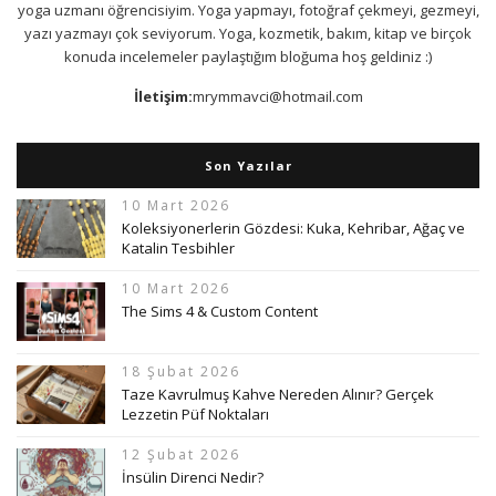
yoga uzmanı öğrencisiyim. Yoga yapmayı, fotoğraf çekmeyi, gezmeyi,
yazı yazmayı çok seviyorum. Yoga, kozmetik, bakım, kitap ve birçok
konuda incelemeler paylaştığım bloğuma hoş geldiniz :)
İletişim:
mrymmavci@hotmail.com
Son Yazılar
10 Mart 2026
Koleksiyonerlerin Gözdesi: Kuka, Kehribar, Ağaç ve
Katalin Tesbihler
10 Mart 2026
The Sims 4 & Custom Content
18 Şubat 2026
Taze Kavrulmuş Kahve Nereden Alınır? Gerçek
Lezzetin Püf Noktaları
12 Şubat 2026
İnsülin Direnci Nedir?