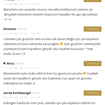
17 EKIM 2016, 14:46
Blana’mm sen unutulur musun, merakla bekliyorum canımın içii
:))İnşallah bitanemm umarım hepimizin hayalleri bir gün gerçekleşir
<3 <3
Destino
dedi ki:
CEVAPLA
17 EKIM 2016, 13:50
Canıımm çok güzel bir mim ve beni de davet ettiğin için çok teşekkür
ederiimm en kısa zamanda yazacağıım
öyle güzel bir samimiyetle
yazmışsın ki tüm hayallerin gerçek olur inşallah kuzucum :* hep
mutlu ol sen <3
Mary
dedi ki:
CEVAPLA
17 EKIM 2016, 14:47
Bitanemmm öyle mutlu ettin ki beni bu güzel yorumunla
İnşallah
senin de hayallerin gerçek olur balımmm, her şeyin en güzelini
hakediyorsun balım :))
evrim korkmazgil
dedi ki:
CEVAPLA
23 EKIM 2016, 14:10
bebeğim harika bir mim yine, davetin için çok teşekkür ederim en