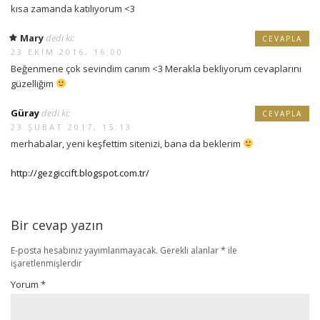
kısa zamanda katılıyorum <3
Mary
dedi ki:
CEVAPLA
23 EKIM 2016, 16:00
Beğenmene çok sevindim canım <3 Merakla bekliyorum cevaplarını
güzelliğim
Güray
dedi ki:
CEVAPLA
23 ŞUBAT 2017, 15:13
merhabalar, yeni keşfettim sitenizi, bana da beklerim
http://gezgiccift.blogspot.com.tr/
Bir cevap yazın
E-posta hesabınız yayımlanmayacak.
Gerekli alanlar
*
ile
işaretlenmişlerdir
Yorum
*