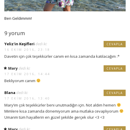
Ben Geldimmm!
9 yorum
Yeliz'in Keşifleri
dedi ki:
CEVAPLA
16 EKIM 2016, 23:18
Davetin için çok teşekkürler canım en kısa zamanda katılacağım :*
Mary
dedi ki:
CEVAPLA
17 EKIM 2016, 14:44
Bekliyorum canım
Blana
dedi ki:
CEVAPLA
17 EKIM 2016, 13:40
Mary’im çok teşekkürler beni unutmadığın için. Not aldım hemen
Mimlere kısa zamanda dönemiyorum ama mutlaka cevaplıyorum
Umarım tüm hayallerin en güzel şekilde gerçek olur <3 <3
Mary
dedi ki:
CEVAPLA