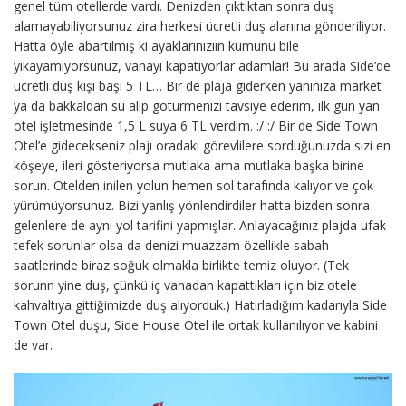
genel tüm otellerde vardı. Denizden çıktıktan sonra duş
alamayabiliyorsunuz zira herkesi ücretli duş alanına gönderiliyor.
Hatta öyle abartılmış ki ayaklarınızıın kumunu bile
yıkayamıyorsunuz, vanayı kapatıyorlar adamlar! Bu arada Side’de
ücretli duş kişi başı 5 TL… Bir de plaja giderken yanınıza market
ya da bakkaldan su alıp götürmenizi tavsiye ederim, ilk gün yan
otel işletmesinde 1,5 L suya 6 TL verdim. :/ :/ Bir de Side Town
Otel’e gidecekseniz plajı oradaki görevlilere sorduğunuzda sizi en
köşeye, ileri gösteriyorsa mutlaka ama mutlaka başka birine
sorun. Otelden inilen yolun hemen sol tarafında kalıyor ve çok
yürümüyorsunuz. Bizi yanlış yönlendirdiler hatta bizden sonra
gelenlere de aynı yol tarifini yapmışlar. Anlayacağınız plajda ufak
tefek sorunlar olsa da denizi muazzam özellikle sabah
saatlerinde biraz soğuk olmakla birlikte temiz oluyor. (Tek
sorunn yine duş, çünkü iç vanadan kapattıkları için biz otele
kahvaltıya gittiğimizde duş alıyorduk.) Hatırladığım kadarıyla Side
Town Otel duşu, Side House Otel ile ortak kullanılıyor ve kabini
de var.