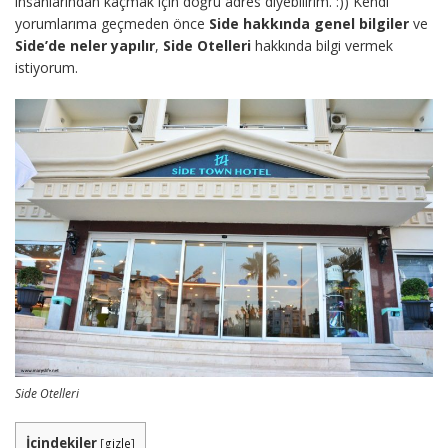
insanlarından kaçmak için doğru adres diyebilirim. :)) Kendi
yorumlarıma geçmeden önce
Side hakkında genel bilgiler
ve
Side’de neler yapılır
,
Side Otelleri
hakkında bilgi vermek
istiyorum.
Side Otelleri
İçindekiler
[
gizle
]