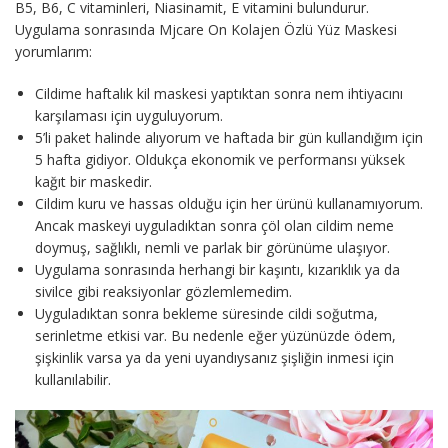
B5, B6, C vitaminleri, Niasinamit, E vitamini bulundurur.
Uygulama sonrasında Mjcare On Kolajen Özlü Yüz Maskesi
yorumlarım:
Cildime haftalık kil maskesi yaptıktan sonra nem ihtiyacını
karşılaması için uyguluyorum.
5’li paket halinde alıyorum ve haftada bir gün kullandığım için
5 hafta gidiyor. Oldukça ekonomik ve performansı yüksek
kağıt bir maskedir.
Cildim kuru ve hassas olduğu için her ürünü kullanamıyorum.
Ancak maskeyi uyguladıktan sonra çöl olan cildim neme
doymuş, sağlıklı, nemli ve parlak bir görünüme ulaşıyor.
Uygulama sonrasında herhangi bir kaşıntı, kızarıklık ya da
sivilce gibi reaksiyonlar gözlemlemedim.
Uyguladıktan sonra bekleme süresinde cildi soğutma,
serinletme etkisi var. Bu nedenle eğer yüzünüzde ödem,
şişkinlik varsa ya da yeni uyandıysanız şişliğin inmesi için
kullanılabilir.