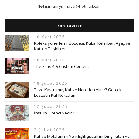
İletişim:
mrymmavci@hotmail.com
Son Yazılar
10 Mart 2026
Koleksiyonerlerin Gözdesi: Kuka, Kehribar, Ağaç ve
Katalin Tesbihler
10 Mart 2026
The Sims 4 & Custom Content
18 Şubat 2026
Taze Kavrulmuş Kahve Nereden Alınır? Gerçek
Lezzetin Püf Noktaları
12 Şubat 2026
İnsülin Direnci Nedir?
2 Şubat 2026
Kahve Molalarının Yeni Eşlikçisi: Zihni Dinç Tutan ve