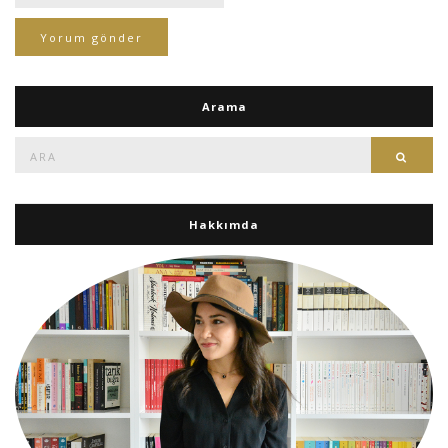
Arama
Ara:
Ara
Hakkımda