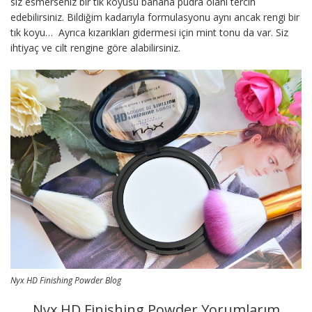
siz esmerseniz bir tık koyusu banana pudra olanı tercih
edebilirsiniz. Bildiğim kadarıyla formulasyonu aynı ancak rengi bir
tık koyu… Ayrıca kızarıkları gidermesi için mint tonu da var. Siz
ihtiyaç ve cilt rengine göre alabilirsiniz.
Nyx HD Finishing Powder Blog
Nyx HD Finishing Powder Yorumlarım