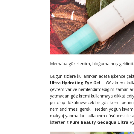
Merhaba güzelleriiim, bloğuma hoş geldiniiiz
Bugün sizlere kullanırken adeta işkence çe
Ultra Hydrating Eye Gel
… Göz kremi kulla
çevrem var ve nemlendirmediğim zamanlarda 
yatmadan göz kremi kullanmaya dikkat ed
pul olup dökülmeyecek bir göz kremi benim bek
nemlendirmesi gerek… Neden yoğun kıvamd
makyaj yapmadan kullanırım düşüncesi ile a
İsterseniz
Pure Beauty Geoaqua Ultra Hy