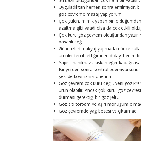
Su bazlı olduğundan çok hafif bir yapısı v
Uyguladıktan hemen sonra emilmiyor, bir
göz çevreme masaj yapıyorum.
Çok gülen, mimik yapan biri olduğumdan
azaltma gibi vaadi olsa da çok etkili o
Çok kuru göz çevrem olduğundan yazını
başarılı değil.
Gündüzleri makyaj yapmadan önce kull
ürünler tercih ettiğimden dolayı benim b
Yapısı inanılmaz akışkan eğer kapağı aşağ
Bir yerden sonra kontrol edemiyorsunu
şekilde koymanızı öneririm.
Göz çevrem çok kuru değil, yeni göz krem
ürün olabilir. Ancak çok kuru, göz çevresin
durması gerektiği bir göz jeli…
Göz altı torbam ve aşırı morluğum olmad
Göz çevremde yağ bezesi vs çıkarmadı.