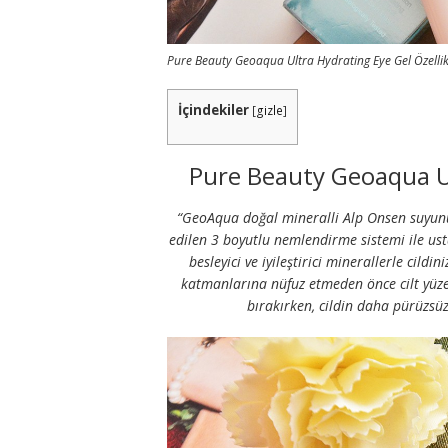
Pure Beauty Geoaqua Ultra Hydrating Eye Gel Özellik
İçindekiler
[
gizle
]
Pure Beauty Geoaqua Ult
“GeoAqua doğal mineralli Alp Onsen suyun
edilen 3 boyutlu nemlendirme sistemi ile us
besleyici ve iyileştirici minerallerle cild
katmanlarına nüfuz etmeden önce cilt yüzey
bırakırken, cildin daha pürüzsü