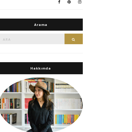
Arama
Ara:
Ara
Hakkımda