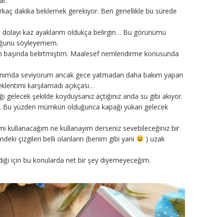
ar.
kaç dakika beklemek gerekiyor. Ben genellikle bu sürede
 dolayı kaz ayaklarım oldukça belirgin… Bu görünümü
lduğunu söyleyemem.
n başında belirtmiştim. Maalesef nemlendirme konusunda
anımda seviyorum ancak gece yatmadan daha bakım yapan
eklentimi karşılamadı açıkçası…
ı gelecek şekilde koyduysanız açtığınız anda su gibi akıyor.
z. Bu yüzden mümkün olduğunca kapağı yukarı gelecek
i kullanacağım ne kullanayım derseniz sevebileceğiniz bir
deki çizgileri belli olanların (benim gibi yani
) uzak
ığı için bu konularda net bir şey diyemeyeceğim.