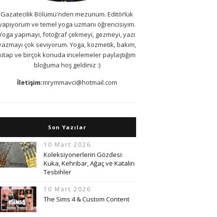
Gazatecilik Bölümü'nden mezunum. Editörlük
yapıyorum ve temel yoga uzmanı öğrencisiyim.
Yoga yapmayı, fotoğraf çekmeyi, gezmeyi, yazı
yazmayı çok seviyorum. Yoga, kozmetik, bakım,
kitap ve birçok konuda incelemeler paylaştığım
bloğuma hoş geldiniz :)
İletişim:
mrymmavci@hotmail.com
Son Yazılar
10 Mart 2026
Koleksiyonerlerin Gözdesi:
Kuka, Kehribar, Ağaç ve Katalin
Tesbihler
10 Mart 2026
The Sims 4 & Custom Content