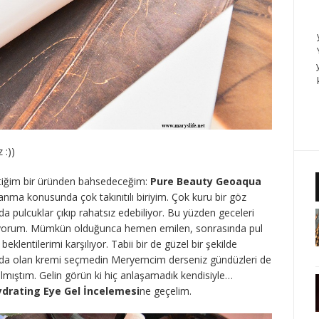
 :))
ktiğim bir üründen bahsedeceğim:
Pure Beauty Geoaqua
nma konusunda çok takınıtılı biriyim. Çok kuru bir göz
pulcuklar çıkıp rahatsız edebiliyor. Bu yüzden geceleri
iyorum. Mümkün olduğunca hemen emilen, sonrasında pul
lentilerimi karşılıyor. Tabii bir de güzel bir şekilde
a olan kremi seçmedin Meryemcim derseniz gündüzleri de
lmıştım. Gelin görün ki hiç anlaşamadık kendisiyle…
drating Eye Gel İncelemesi
ne geçelim.