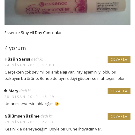
Essence Stay All Day Concealar
4 yorum
Hüzün Sarısı
dedi ki:
CEVAPLA
24 NISAN 2018, 17:03
Gerçekten çok sevimli bir ambalajı var. Paylaşamın iyi oldu bir
bakayım bu ürüne. Bende de aynı etkiyi gösterirse muhteşem olur.
Mary
dedi ki:
CEVAPLA
28 NISAN 2019, 18:49
Umarım seversin ablacığım
Gülümse Yüzüme
dedi ki:
CEVAPLA
29 NISAN 2018, 22:56
Kesinlikle deneyeceğim. Böyle bir ürüne ihtiyacım var.