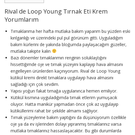
Rival de Loop Young Tırnak Eti Krem
Yorumlarım
Tırnaklarıma her hafta mutlaka bakım yaparım bu yüzden eski
kırılganlığı ve üzerindeki pul pul görünüm gitti. Uyguladığım
bakım kürlerini de yakında bloğumda paylaşacağım güzeller,
mutlaka takipte kalın
Bazı dönemler tırnaklarımın renginin soluklaştığını
hissettiğimde oje ve tırnak yüzeyini kaplayıp hava almasını
engelleyen ürünlerden kaçınıyorum. Rival de Loop Young
kütikül kremi direkt tırnaklara uygulayıp hava almasını
sağladığı için çok sevdim.
Yapısı yoğun fakat tırnağa uygulanınca hemen emiliyor.
Kütikül kısmına uyguladığımda tırnak etlerim yumuşacık
oluyor. Hatta manikür yapmadan önce çok az uygulayıp
kütiküllerimi rahat bir şekilde almamı sağlıyor.
Tırnak yüzeylerine bakım yaptığını da düşünüyorum özellikle
oje ya da ev işlerinden dolayı yıpranmış tırnaklarınız varsa
mutlaka tırnaklarınız hassaslaşacaktır. Bu gibi durumlarda