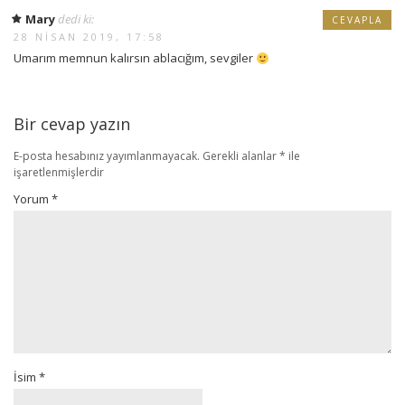
Mary
dedi ki:
CEVAPLA
28 NISAN 2019, 17:58
Umarım memnun kalırsın ablacığım, sevgiler
Bir cevap yazın
E-posta hesabınız yayımlanmayacak.
Gerekli alanlar
*
ile
işaretlenmişlerdir
Yorum
*
İsim
*