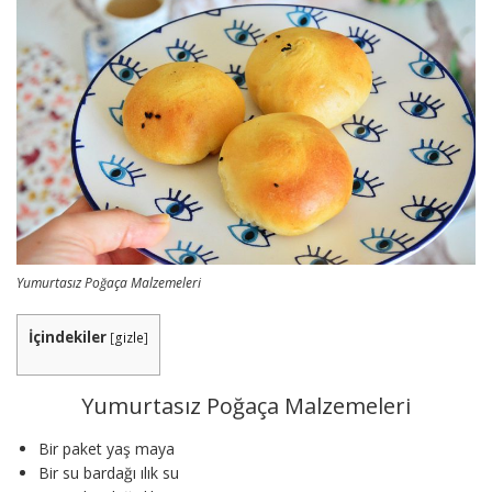
Yumurtasız Poğaça Malzemeleri
İçindekiler
[
gizle
]
Yumurtasız Poğaça Malzemeleri
Bir paket yaş maya
Bir su bardağı ılık su