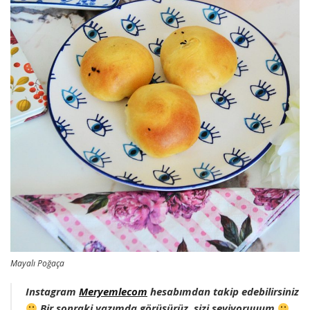
Mayalı Poğaça
Instagram
Meryemlecom
hesabımdan takip edebilirsiniz
Bir sonraki yazımda görüşürüz, sizi seviyoruuum