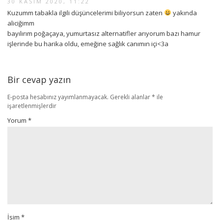
30 KASIM 2020, 11:22
Kuzumm tabakla ilgili düşüncelerimi biliyorsun zaten
yakında
aliciğimm
bayılırım poğaçaya, yumurtasız alternatifler arıyorum bazı hamur
işlerinde bu harika oldu, emeğine sağlık canımın içi<3a
Bir cevap yazın
E-posta hesabınız yayımlanmayacak.
Gerekli alanlar
*
ile
işaretlenmişlerdir
Yorum
*
İsim
*