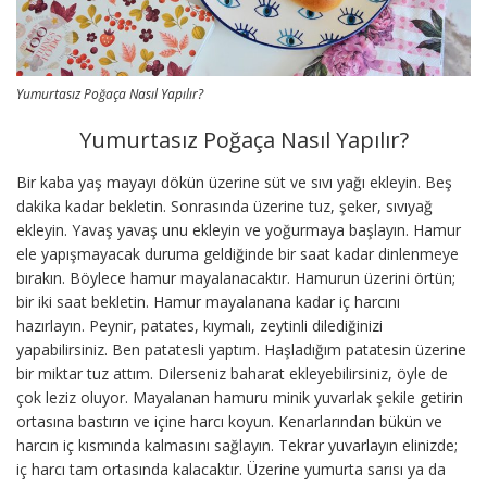
Yumurtasız Poğaça Nasıl Yapılır?
Yumurtasız Poğaça Nasıl Yapılır?
Bir kaba yaş mayayı dökün üzerine süt ve sıvı yağı ekleyin. Beş
dakika kadar bekletin. Sonrasında üzerine tuz, şeker, sıvıyağ
ekleyin. Yavaş yavaş unu ekleyin ve yoğurmaya başlayın. Hamur
ele yapışmayacak duruma geldiğinde bir saat kadar dinlenmeye
bırakın. Böylece hamur mayalanacaktır. Hamurun üzerini örtün;
bir iki saat bekletin. Hamur mayalanana kadar iç harcını
hazırlayın. Peynir, patates, kıymalı, zeytinli dilediğinizi
yapabilirsiniz. Ben patatesli yaptım. Haşladığım patatesin üzerine
bir miktar tuz attım. Dilerseniz baharat ekleyebilirsiniz, öyle de
çok leziz oluyor. Mayalanan hamuru minik yuvarlak şekile getirin
ortasına bastırın ve içine harcı koyun. Kenarlarından bükün ve
harcın iç kısmında kalmasını sağlayın. Tekrar yuvarlayın elinizde;
iç harcı tam ortasında kalacaktır. Üzerine yumurta sarısı ya da