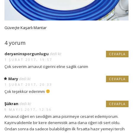
Güveçte Kaşarlı Mantar
4 yorum
deryaninsporgunlugu
dedi ki:
CEVAPLA
1 ŞUBAT 2017, 19:57
Çok severim arnavut cigerini eline saglik canim
Mary
dedi ki:
CEVAPLA
1 ŞUBAT 2017, 20:33
Çok teşekkür ederimm
Şükran
dedi ki:
CEVAPLA
9 MAYIS 2017, 12:56
Arnavut ciğeri en sevdiğim ama pisirmeye cesaret edemiyorum.
Kayinvalidemle bir kere denemistik ama dana ciğeri idi sert oldu.
Ondan sonra da sadece bulabildigim ilk fırsatta hazır yemeyi tercih