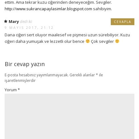
ettim. Ama tekrar kuzu ciğerinden deneyeceğim. Sevgiler.
http://www.sukrancapaylasimlar.blogspot.com
sahibiyim.
Mary
dedi ki:
CEVAPLA
9 MAYIS 2017, 21:12
Dana ciğeri sert oluyor maalesef ve pişmesi uzun sürebiliyor. Kuzu
ciğeri daha yumuşak ve lezzetli olur bence
Çok sevgiler
Bir cevap yazın
E-posta hesabınız yayımlanmayacak.
Gerekli alanlar
*
ile
işaretlenmişlerdir
Yorum
*