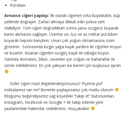
Pul biber
Arnavut ciğeri yapılışı:
İlk olarak ciğerleri orta büyüklükte, küp
şeklinde doğrayın. Zarları almaya dikkat edin yoksa sert
olabiliyor. Tüm ciğeri doğradıktan sonra yassı süzgece koyarak
kanın akmasını sağlayın. Üzerine un, tuz ve az miktar pul biberi
koyarak hepsini karıştırın. Unun çok yoğun olmamasına özen
gösterin. Sonrasında kızgın yağa kaşık yardımı ile ciğerleri koyun
ve kızartın. Kızaran ciğerleri süzgeç kaşık ile tabağa koyun.
Yanında domates, biber, sevenler için soğan ve baharatlar ile
servis edebilirsiniz. En çok yakışan ise benim için kuşkusuz ayran
Sizler ciğeri nasıl değerlendiriyorsunuz? Pişirme püf
noktalarınız var mı? Benimle paylaşırsanız çok mutlu olurum
Bloğumu beğendiyseniz sağ köşedeki “takip et” butonundan,
instagram, facebook ve Google + ile takip ederek yeni
yazılarımdan haberdar olabilirsiniz. Hoşçakalııın