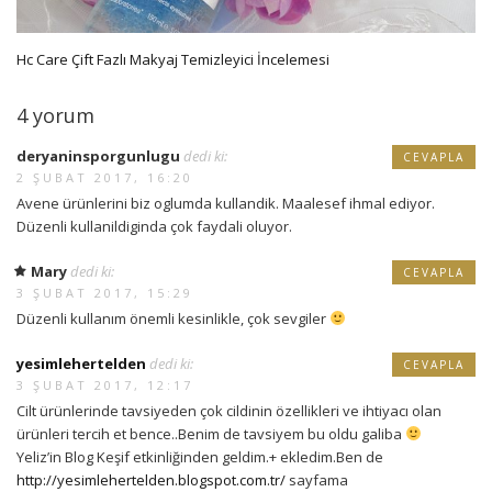
Hc Care Çift Fazlı Makyaj Temizleyici İncelemesi
4 yorum
deryaninsporgunlugu
dedi ki:
CEVAPLA
2 ŞUBAT 2017, 16:20
Avene ürünlerini biz oglumda kullandik. Maalesef ihmal ediyor.
Düzenli kullanildiginda çok faydali oluyor.
Mary
dedi ki:
CEVAPLA
3 ŞUBAT 2017, 15:29
Düzenli kullanım önemli kesinlikle, çok sevgiler
yesimlehertelden
dedi ki:
CEVAPLA
3 ŞUBAT 2017, 12:17
Cilt ürünlerinde tavsiyeden çok cildinin özellikleri ve ihtiyacı olan
ürünleri tercih et bence..Benim de tavsiyem bu oldu galiba
Yeliz’in Blog Keşif etkinliğinden geldim.+ ekledim.Ben de
http://yesimlehertelden.blogspot.com.tr/
sayfama