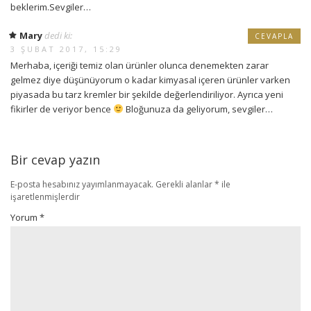
beklerim.Sevgiler…
Mary
dedi ki:
CEVAPLA
3 ŞUBAT 2017, 15:29
Merhaba, içeriği temiz olan ürünler olunca denemekten zarar
gelmez diye düşünüyorum o kadar kimyasal içeren ürünler varken
piyasada bu tarz kremler bir şekilde değerlendiriliyor. Ayrıca yeni
fikirler de veriyor bence
Bloğunuza da geliyorum, sevgiler…
Bir cevap yazın
E-posta hesabınız yayımlanmayacak.
Gerekli alanlar
*
ile
işaretlenmişlerdir
Yorum
*