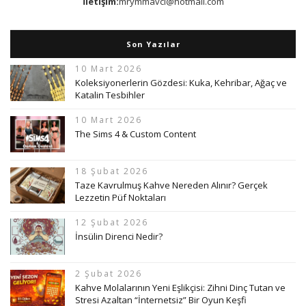
İletişim:
mrymmavci@hotmail.com
Son Yazılar
10 Mart 2026
Koleksiyonerlerin Gözdesi: Kuka, Kehribar, Ağaç ve
Katalin Tesbihler
10 Mart 2026
The Sims 4 & Custom Content
18 Şubat 2026
Taze Kavrulmuş Kahve Nereden Alınır? Gerçek
Lezzetin Püf Noktaları
12 Şubat 2026
İnsülin Direnci Nedir?
2 Şubat 2026
Kahve Molalarının Yeni Eşlikçisi: Zihni Dinç Tutan ve
Stresi Azaltan “İnternetsiz” Bir Oyun Keşfi