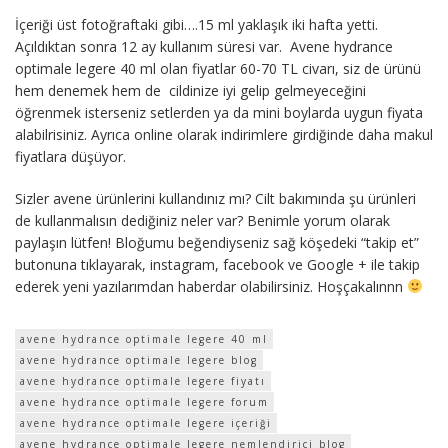
İçeriği üst fotoğraftaki gibi….15 ml yaklaşık iki hafta yetti.
Açıldıktan sonra 12 ay kullanım süresi var. Avene hydrance
optimale legere 40 ml olan fiyatlar 60-70 TL civarı, siz de ürünü
hem denemek hem de cildinize iyi gelip gelmeyeceğini
öğrenmek isterseniz setlerden ya da mini boylarda uygun fiyata
alabilrisiniz. Ayrıca online olarak indirimlere girdiğinde daha makul
fiyatlara düşüyor.
Sizler avene ürünlerini kullandınız mı? Cilt bakımında şu ürünleri
de kullanmalısın dediğiniz neler var? Benimle yorum olarak
paylaşın lütfen! Bloğumu beğendiyseniz sağ köşedeki “takip et”
butonuna tıklayarak, instagram, facebook ve Google + ile takip
ederek yeni yazılarımdan haberdar olabilirsiniz. Hoşçakalınnn
avene hydrance optimale legere 40 ml
avene hydrance optimale legere blog
avene hydrance optimale legere fiyatı
avene hydrance optimale legere forum
avene hydrance optimale legere içeriği
avene hydrance optimale legere nemlendirici blog