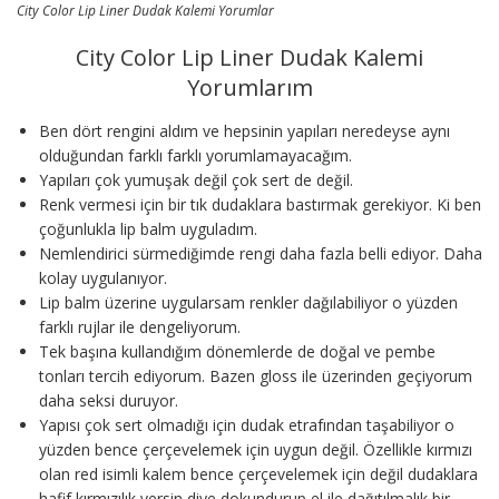
City Color Lip Liner Dudak Kalemi Yorumlar
City Color Lip Liner Dudak Kalemi
Yorumlarım
Ben dört rengini aldım ve hepsinin yapıları neredeyse aynı
olduğundan farklı farklı yorumlamayacağım.
Yapıları çok yumuşak değil çok sert de değil.
Renk vermesi için bir tık dudaklara bastırmak gerekiyor. Ki ben
çoğunlukla lip balm uyguladım.
Nemlendirici sürmediğimde rengi daha fazla belli ediyor. Daha
kolay uygulanıyor.
Lip balm üzerine uygularsam renkler dağılabiliyor o yüzden
farklı rujlar ile dengeliyorum.
Tek başına kullandığım dönemlerde de doğal ve pembe
tonları tercih ediyorum. Bazen gloss ile üzerinden geçiyorum
daha seksi duruyor.
Yapısı çok sert olmadığı için dudak etrafından taşabiliyor o
yüzden bence çerçevelemek için uygun değil. Özellikle kırmızı
olan red isimli kalem bence çerçevelemek için değil dudaklara
hafif kırmızılık versin diye dokundurup el ile dağıtılmalık bir