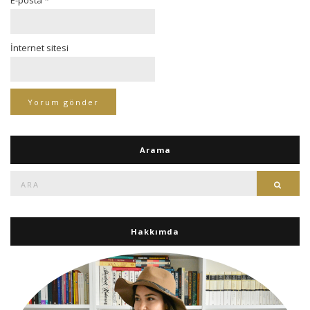
E-posta
*
İnternet sitesi
Arama
Ara:
Ara
Hakkımda