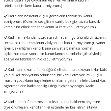
etekle dışarı niye çıkıyorsun diyenleri ve onlara katıların
tebriklerini iki kere kabul etmiyorum.)
Kadınların hasretini küçük görenlerin tebriklerini kabul
etmiyorum. (Özlemle sevgilisine sarılıp buz gibi tavırla karşılık
veren tüm erkeklerin tebriklerini iki kere kabul etmiyorum.)
Kadınlar hakkında nutuk atan din adamı görünümlü dinsizlerin,
tecavüzcülerin tebriklerini zibilyon kez kabul etmiyorum.(Diyanet
İşleri Bakanlığı’nın kendi kızına şehvetle bakması normal
açıklamasından sonra din kurumlarının kadınlarla ilgili söylediği
söz ya da tebriklerini hiç kabul etmiyorum.)
Kadınların okuma özgürlüğünü elinden alan, okuyan kızlar kötü
yola düşer zihniyetinin tebriklerini hiç kabul etmiyorum. (Küçük
masum çocukların hayallerine sınırlama getiren aileler, tanıdıklar,
öğretmenlerin kadınlarla ilgili değil hiçbir söylediğini kaale
almıyorum.)
Kadın erkek farketmez hukuksal olarak haklarımı arıyorum
diye çirkinleşen, kendillerini el üstünde herkesi elinin altında