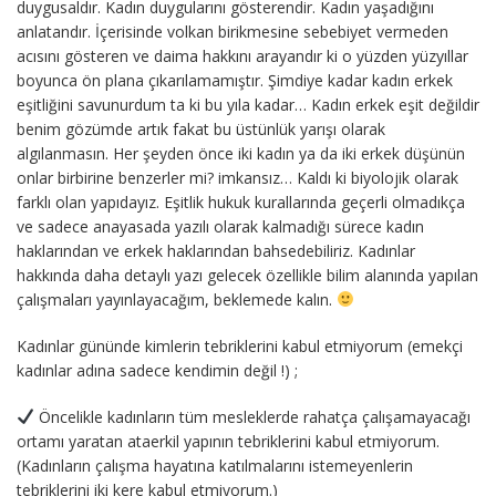
duygusaldır. Kadın duygularını gösterendir. Kadın yaşadığını
anlatandır. İçerisinde volkan birikmesine sebebiyet vermeden
acısını gösteren ve daima hakkını arayandır ki o yüzden yüzyıllar
boyunca ön plana çıkarılamamıştır. Şimdiye kadar kadın erkek
eşitliğini savunurdum ta ki bu yıla kadar… Kadın erkek eşit değildir
benim gözümde artık fakat bu üstünlük yarışı olarak
algılanmasın. Her şeyden önce iki kadın ya da iki erkek düşünün
onlar birbirine benzerler mi? imkansız… Kaldı ki biyolojik olarak
farklı olan yapıdayız. Eşitlik hukuk kurallarında geçerli olmadıkça
ve sadece anayasada yazılı olarak kalmadığı sürece kadın
haklarından ve erkek haklarından bahsedebiliriz. Kadınlar
hakkında daha detaylı yazı gelecek özellikle bilim alanında yapılan
çalışmaları yayınlayacağım, beklemede kalın.
Kadınlar gününde kimlerin tebriklerini kabul etmiyorum (emekçi
kadınlar adına sadece kendimin değil !) ;
Öncelikle kadınların tüm mesleklerde rahatça çalışamayacağı
ortamı yaratan ataerkil yapının tebriklerini kabul etmiyorum.
(Kadınların çalışma hayatına katılmalarını istemeyenlerin
tebriklerini iki kere kabul etmiyorum.)