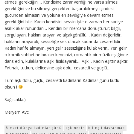
etmesi gerektiğini… Kendisine zarar verdiği ne varsa silmesi
gerektiğini ve bu silmeyi gerçekten başarabilmeyi içindeki
gücünden almasını ve yoluna en sevdiğiyle devam etmesi
gerektiğini bilir. Kadın kendisini sevsin işte o zaman her saniye
asillik akar ruhundan… Kendini bir mercana dönüştürür; bilgili,
sorgulayan, hakkını arayan ve alçakgönüllü… Kadın değerlidir,
haklarını arayarak, sessizliğe ses olacak kadar da cesaretlidir.
Kadını hafife almayın, yeri gelir sessizliğine kulak verin.. Yeri gelir
o komik sohbetine bırakın kendinizi, romantik bir müzik eşliğinde
dans edin, kulaklarına aşkı fısıldayarak… Aşk… Kadın eşittir aşktır.
Fırtınalı, tutkun, delicesine aşk dolu, cesaretli ve güçlü…
Tüm aşk dolu, güçlü, cesaretli kadınların Kadınlar günü kutlu
olsun !
Sağlıcakla:)
Meryem Avcı
8 mart dünya kadınlar günü
aşk nedir
bilinçli davranmak
blog sohbet
çalışan kadınlara tavsiyeler
emekçi kadınlar