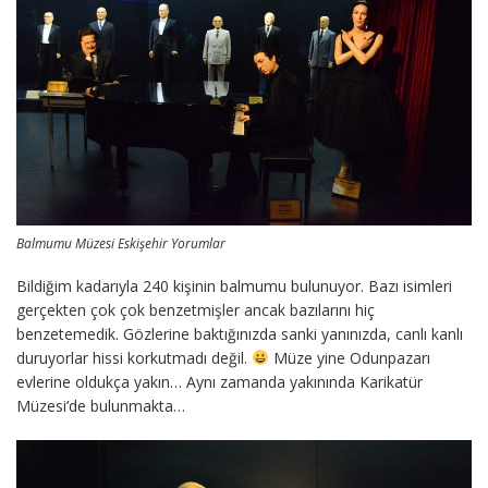
Balmumu Müzesi Eskişehir Yorumlar
Bildiğim kadarıyla 240 kişinin balmumu bulunuyor. Bazı isimleri
gerçekten çok çok benzetmişler ancak bazılarını hiç
benzetemedik. Gözlerine baktığınızda sanki yanınızda, canlı kanlı
duruyorlar hissi korkutmadı değil.
Müze yine Odunpazarı
evlerine oldukça yakın… Aynı zamanda yakınında Karikatür
Müzesi’de bulunmakta…