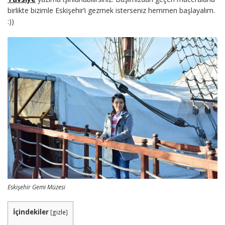
birlikte bizimle Eskişehir’i gezmek isterseniz hemmen başlayalım.
:))
Eskişehir Gemi Müzesi
İçindekiler
[
gizle
]