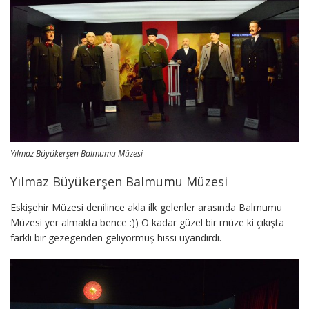
Yılmaz Büyükerşen Balmumu Müzesi
Yılmaz Büyükerşen Balmumu Müzesi
Eskişehir Müzesi denilince akla ilk gelenler arasında Balmumu
Müzesi yer almakta bence :)) O kadar güzel bir müze ki çıkışta
farklı bir gezegenden geliyormuş hissi uyandırdı.