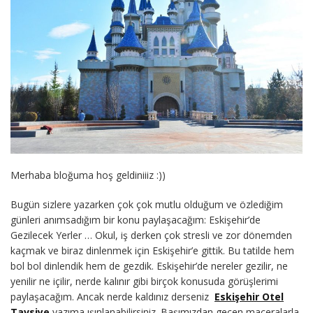
Merhaba bloğuma hoş geldiniiiz :))
Bugün sizlere yazarken çok çok mutlu olduğum ve özlediğim
günleri anımsadığım bir konu paylaşacağım: Eskişehir’de
Gezilecek Yerler … Okul, iş derken çok stresli ve zor dönemden
kaçmak ve biraz dinlenmek için Eskişehir’e gittik. Bu tatilde hem
bol bol dinlendik hem de gezdik. Eskişehir’de nereler gezilir, ne
yenilir ne içilir, nerde kalınır gibi birçok konusuda görüşlerimi
paylaşacağım. Ancak nerde kaldınız derseniz
Eskişehir Otel
Tavsiye
yazıma ışınlanabilirsiniz. Başımızdan geçen maceralarla