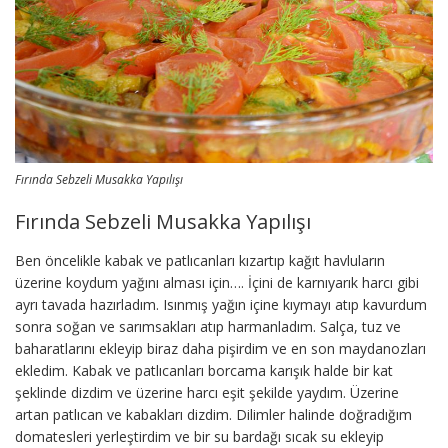
Fırında Sebzeli Musakka Yapılışı
Fırında Sebzeli Musakka Yapılışı
Ben öncelikle kabak ve patlıcanları kızartıp kağıt havluların
üzerine koydum yağını alması için…. İçini de karnıyarık harcı gibi
ayrı tavada hazırladım. Isınmış yağın içine kıymayı atıp kavurdum
sonra soğan ve sarımsakları atıp harmanladım. Salça, tuz ve
baharatlarını ekleyip biraz daha pişirdim ve en son maydanozları
ekledim. Kabak ve patlıcanları borcama karışık halde bir kat
şeklinde dizdim ve üzerine harcı eşit şekilde yaydım. Üzerine
artan patlıcan ve kabakları dizdim. Dilimler halinde doğradığım
domatesleri yerleştirdim ve bir su bardağı sıcak su ekleyip