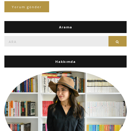
Arama
Ara:
Ara
Hakkımda