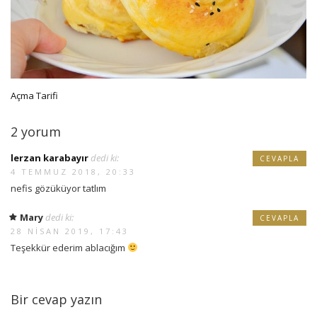
Açma Tarifi
2 yorum
lerzan karabayır
dedi ki:
CEVAPLA
4 TEMMUZ 2018, 20:33
nefis gözüküyor tatlım
Mary
dedi ki:
CEVAPLA
28 NISAN 2019, 17:43
Teşekkür ederim ablacığım
Bir cevap yazın