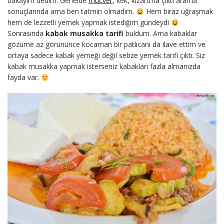
bakayım dedim. Genelde
mücver
, kek, kızartma çıktı arama
sonuçlarında ama ben tatmin olmadım.
Hem biraz uğraşmak
hem de lezzetli yemek yapmak istediğim gündeydi
Sonrasında
kabak musakka tarifi
buldum. Ama kabaklar
gözüme az görününce kocaman bir patlıcanı da ilave ettim ve
ortaya sadece kabak yemeği değil sebze yemek tarifi çıktı. Siz
kabak musakka yapmak isterseniz kabakları fazla almanızda
fayda var.