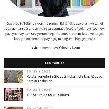
Gazatecilik Bölümü'nden mezunum. Editörlük yapıyorum ve temel
yoga uzmanı öğrencisiyim. Yoga yapmayı, fotoğraf çekmeyi, gezmeyi,
yazı yazmayı çok seviyorum. Yoga, kozmetik, bakım, kitap ve birçok
konuda incelemeler paylaştığım bloğuma hoş geldiniz :)
İletişim:
mrymmavci@hotmail.com
Son Yazılar
10 Mart 2026
Koleksiyonerlerin Gözdesi: Kuka, Kehribar, Ağaç ve
Katalin Tesbihler
10 Mart 2026
The Sims 4 & Custom Content
18 Şubat 2026