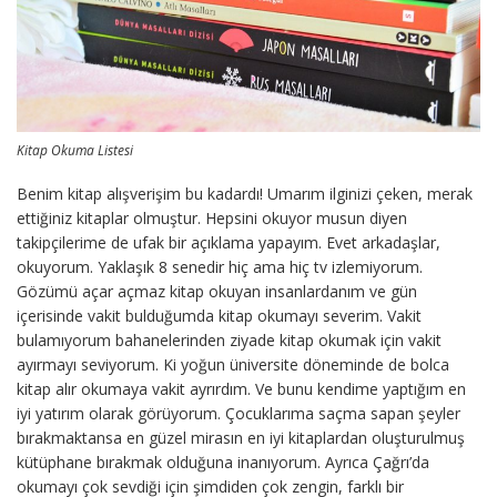
Kitap Okuma Listesi
Benim kitap alışverişim bu kadardı! Umarım ilginizi çeken, merak
ettiğiniz kitaplar olmuştur. Hepsini okuyor musun diyen
takipçilerime de ufak bir açıklama yapayım. Evet arkadaşlar,
okuyorum. Yaklaşık 8 senedir hiç ama hiç tv izlemiyorum.
Gözümü açar açmaz kitap okuyan insanlardanım ve gün
içerisinde vakit bulduğumda kitap okumayı severim. Vakit
bulamıyorum bahanelerinden ziyade kitap okumak için vakit
ayırmayı seviyorum. Ki yoğun üniversite döneminde de bolca
kitap alır okumaya vakit ayrırdım. Ve bunu kendime yaptığım en
iyi yatırım olarak görüyorum. Çocuklarıma saçma sapan şeyler
bırakmaktansa en güzel mirasın en iyi kitaplardan oluşturulmuş
kütüphane bırakmak olduğuna inanıyorum. Ayrıca Çağrı’da
okumayı çok sevdiği için şimdiden çok zengin, farklı bir