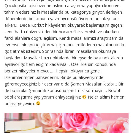
Çocuk psikolojisi üzerine aslında araştırma yaptığım konu ve
tahmin edersiniz ki masallar da bu kategoriye giriyor. İlerleyen
dönemlerde bu konuda yazmayı düşünüyorum ancak şu an
erken… Dede Korkut hikâyelerini okuyarak başlamıştım geçen
sene hatta üniversiteden bir hocam fikir vermişti ve okurken
farklı alanlara doğru açıldım. Kendi masallarımızı araştırsam da
evrensel bir sonuç çıkarmak için farklı milletlerin masallarına da
göz atmak istedim. Sonrasında İbrani masallarını okumaya
başladım. Masallar bazı noktalarda birleşse de bazı noktalarda
ayrılıyor gözlemlediğim kadarıyla… Özellikle din konusunda
benzer hikayeler mevcut… Hepsini okuyunca genel
izlenimlerimden bahsederim. Bir de bu alışverişimde
göremeyeceğiniz bir eser var o da Şaman Masalları kitabı… Bir
de bu sıralar Şamanlık konusuna sardım ki sormayın… Boool
bool araştırma yapıyorum anlayacağınız
Neler aldım hemen
onlara geçeyim.