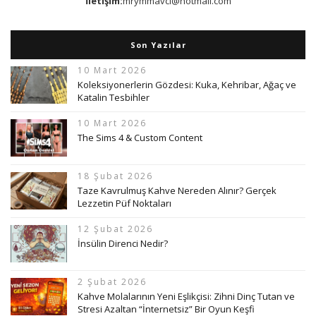
İletişim:
mrymmavci@hotmail.com
Son Yazılar
10 Mart 2026
Koleksiyonerlerin Gözdesi: Kuka, Kehribar, Ağaç ve
Katalin Tesbihler
10 Mart 2026
The Sims 4 & Custom Content
18 Şubat 2026
Taze Kavrulmuş Kahve Nereden Alınır? Gerçek
Lezzetin Püf Noktaları
12 Şubat 2026
İnsülin Direnci Nedir?
2 Şubat 2026
Kahve Molalarının Yeni Eşlikçisi: Zihni Dinç Tutan ve
Stresi Azaltan “İnternetsiz” Bir Oyun Keşfi