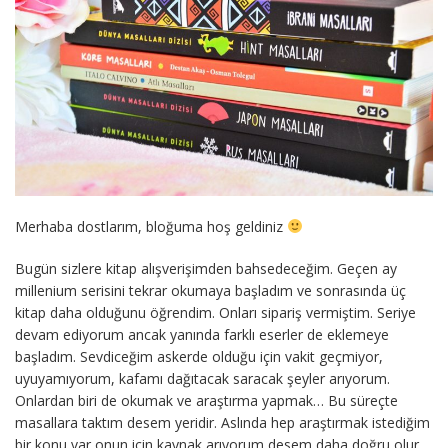
Merhaba dostlarım, bloğuma hoş geldiniz
Bugün sizlere kitap alışverişimden bahsedeceğim. Geçen ay
millenium serisini tekrar okumaya başladım ve sonrasında üç
kitap daha olduğunu öğrendim. Onları sipariş vermiştim. Seriye
devam ediyorum ancak yanında farklı eserler de eklemeye
başladım. Sevdiceğim askerde olduğu için vakit geçmiyor,
uyuyamıyorum, kafamı dağıtacak saracak şeyler arıyorum.
Onlardan biri de okumak ve araştırma yapmak… Bu süreçte
masallara taktım desem yeridir. Aslında hep araştırmak istediğim
bir konu var onun için kaynak arıyorum desem daha doğru olur.