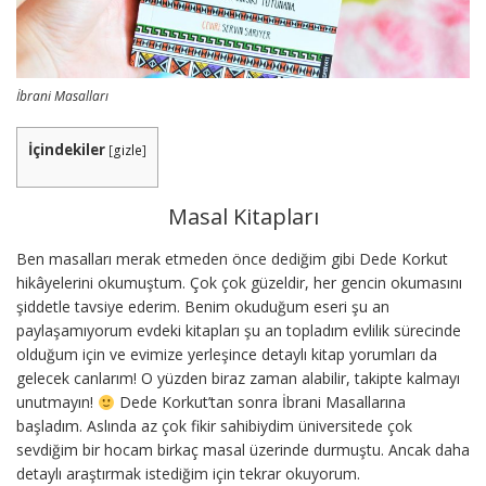
İbrani Masalları
İçindekiler
[
gizle
]
Masal Kitapları
Ben masalları merak etmeden önce dediğim gibi Dede Korkut
hikâyelerini okumuştum. Çok çok güzeldir, her gencin okumasını
şiddetle tavsiye ederim. Benim okuduğum eseri şu an
paylaşamıyorum evdeki kitapları şu an topladım evlilik sürecinde
olduğum için ve evimize yerleşince detaylı kitap yorumları da
gelecek canlarım! O yüzden biraz zaman alabilir, takipte kalmayı
unutmayın!
Dede Korkut’tan sonra İbrani Masallarına
başladım. Aslında az çok fikir sahibiydim üniversitede çok
sevdiğim bir hocam birkaç masal üzerinde durmuştu. Ancak daha
detaylı araştırmak istediğim için tekrar okuyorum.