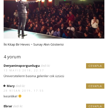
İki Kitap Bir Heves ~ Sunay Akın Gösterisi
4 yorum
Deryaninsporgunlugu
dedi ki:
CEVAPLA
13 MAYIS 2018, 22:37
Üniversitelerin basina gelenler cok üzücü
Mary
dedi ki:
CEVAPLA
28 NISAN 2019, 17:55
kesinlike!
Ebrar
dedi ki:
CEVAPLA