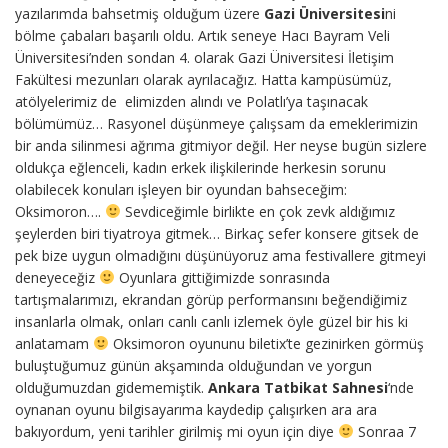
yazılarımda bahsetmiş olduğum üzere
Gazi Üniversitesi
ni
bölme çabaları başarılı oldu. Artık seneye Hacı Bayram Veli
Üniversitesi’nden sondan 4. olarak Gazi Üniversitesi İletişim
Fakültesi mezunları olarak ayrılacağız. Hatta kampüsümüz,
atölyelerimiz de elimizden alındı ve Polatlı’ya taşınacak
bölümümüz… Rasyonel düşünmeye çalışsam da emeklerimizin
bir anda silinmesi ağrıma gitmiyor değil. Her neyse bugün sizlere
oldukça eğlenceli, kadın erkek ilişkilerinde herkesin sorunu
olabilecek konuları işleyen bir oyundan bahseceğim:
Oksimoron….
Sevdiceğimle birlikte en çok zevk aldığımız
şeylerden biri tiyatroya gitmek… Birkaç sefer konsere gitsek de
pek bize uygun olmadığını düşünüyoruz ama festivallere gitmeyi
deneyeceğiz
Oyunlara gittiğimizde sonrasında
tartışmalarımızı, ekrandan görüp performansını beğendiğimiz
insanlarla olmak, onları canlı canlı izlemek öyle güzel bir his ki
anlatamam
Oksimoron oyununu biletix’te gezinirken görmüş
buluştuğumuz günün akşamında olduğundan ve yorgun
olduğumuzdan gidememiştik.
Ankara Tatbikat Sahnesi
‘nde
oynanan oyunu bilgisayarıma kaydedip çalışırken ara ara
bakıyordum, yeni tarihler girilmiş mi oyun için diye
Sonraa 7