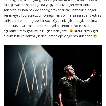
bir ilişki yaşamışsanız ya da yaşıyorsanız değer verdiğinizi
sanırken aslında pek de sandığınız kadar karşınızdakine değer
veremeyebiliyorsunuzdur. Örneğin en son ne zaman dans ettiniz
birlikte, ne zaman güzel bir söz söylediniz gibi detayları bulmak
mümkün… Bu arada Emre Karayel oksimoron kelimesini
açıklarken tam gözümüzün içine bakıyordu
Küfür etmiş gibi
oldum kusura bakmayın dedi orada epey eğlenmiştik hehe