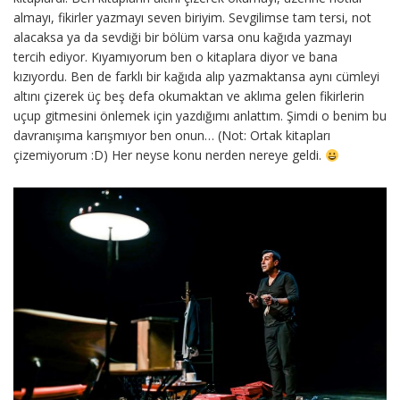
almayı, fikirler yazmayı seven biriyim. Sevgilimse tam tersi, not
alacaksa ya da sevdiği bir bölüm varsa onu kağıda yazmayı
tercih ediyor. Kıyamıyorum ben o kitaplara diyor ve bana
kızıyordu. Ben de farklı bir kağıda alıp yazmaktansa aynı cümleyi
altını çizerek üç beş defa okumaktan ve aklıma gelen fikirlerin
uçup gitmesini önlemek için yazdığımı anlattım. Şimdi o benim bu
davranışıma karışmıyor ben onun… (Not: Ortak kitapları
çizemiyorum :D) Her neyse konu nerden nereye geldi.