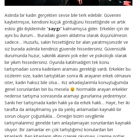
Aslında bir kadın gerçekten sevse bile terk edebilir. Güvenini
kaybetmişse, kendisini küçük gördüğünü hissettiğinde ve artık
eskisi gibi ilişkilerinde “
saygı
” kalmamışsa gider. Erkekler için de
aynı bu durum… Buradaki güven aldatma olarak düşünülmesin
sadece… Huzurlu, sakin hissettiğiniz bir alan yaratmışsınızdır ve
siz burada aslında kendinizi güvende hissedersiniz. Güvensizlik
durumunda huzur, sakinlik alanını yok eder ve psikolojik olarak
bir yıkım hissedersiniz. Oyunda katılmadığım tek konu
tartışmadan sonra kadınların araması gerektiği vardı. Erkekler bu
sözlerim size, kadın tartıştıktan sonra ilk arayanın erkek olmasını
ister, kadın haksız bile olsa… Kız arkadaşlarımla konuştuğumda
genel sorunlardan biri bu mesela
Normalde arayan erkekler
nedense tartışma sonrasında aramayı gururlarına yediremiyor.
Sanki her tartışmada kadın haklı ya da erkek haklı… Hayır, her iki
tarafta da anlaşılmamış ya da yanlış anlamadan kaynaklı bir
sorun oluyor çoğunlukla… Örneğin bizim sevgilimle
tartışmalarımız genelde tam anlaşılamayan sorunlardan kaynaklı
oluyor. Bir zamanlar en çok tartıştığımız konulardan biri
kitaplardı. Ben kitapların altını çizerek okumayı, üzerine notlar