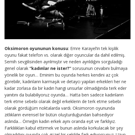
Oksimoron oyununun konusu
: Emre Karayel’in tek kişilik
oyunu fakat telefon vs. olarak diğer oyuncular da dahil edilmiş.
Semih sevgilisinden ayrılmıştır ve neden ayrıldığını sorguladığı
genel olarak
“kadınlar ne ister?”
sorusunun cevabını bulmaya
yönelik bir oyun… Eminim bu oyunda herkes kendini az çok
görebilir, kadınların karmaşık ve detaycı yapıları erkekleri her ne
kadar zorlasa da bir kadın hangi unsurlar olmadığında terk eder
yanıtını da bulabiliyoruz oyunda… Hatta ben sadece kadınların
terk etme sebebi olarak değil erkeklerin de terk etme sebebi
olarak gördüğüm noktalarda vardı. Oksimoron oyununda
zıtlıkların evrensel bir bütün oluşturduğundan bahsediyor
aslında… Örneğin kadın erkek aynı oranda eşit ve farklıyız.
Farklılıkları kabul ettirmek ve bunun aslında korkulacak bir şey
olmadığını oyunda çok güzel bir şekilde fark ediyorsunuz. Uzun