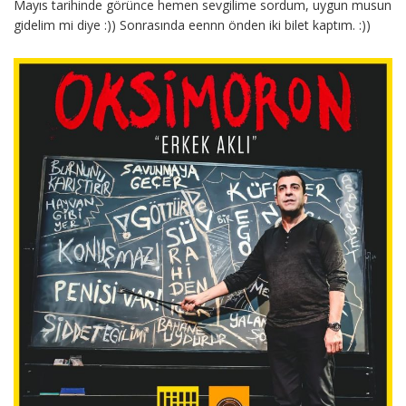
Mayıs tarihinde görünce hemen sevgilime sordum, uygun musun
gidelim mi diye :)) Sonrasında eennn önden iki bilet kaptım. :))