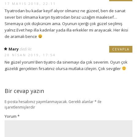
17 MAYIS 2018, 22:11
Tiyatrodan bu kadar keyif alıyor olmanız ne güzeel, ben de sanat
sever biri olmama karşın tiyatrodan biraz uzağım maalesef…
Sinemaya çok düşkünüm ama. Oyunun içeriği çok güzel seçilmiş
yalnız.Evet hep illa kadınlar yada illa erkekler mi arayacak. Her ikisi
de aramalı bence
Mary
dedi ki:
CEVAPLA
28 NISAN 2019, 17:54
Ne güzel yorum! Ben tiyatro da sinemayı da çok severim. Oyun çok
güzeldi gerçekten fırsatınız olursa mutlaka izleyin. Çok sevgiler
Bir cevap yazın
E-posta hesabınız yayımlanmayacak.
Gerekli alanlar
*
ile
işaretlenmişlerdir
Yorum
*