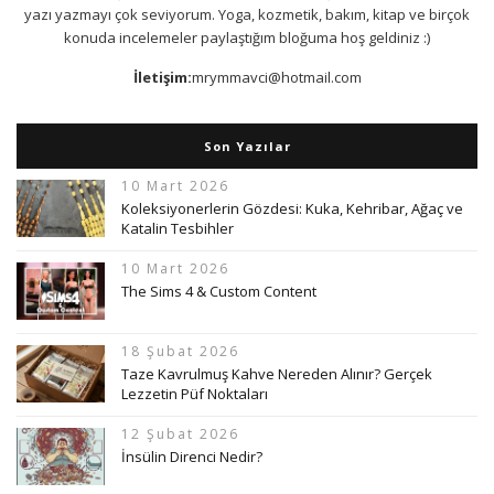
yazı yazmayı çok seviyorum. Yoga, kozmetik, bakım, kitap ve birçok
konuda incelemeler paylaştığım bloğuma hoş geldiniz :)
İletişim:
mrymmavci@hotmail.com
Son Yazılar
10 Mart 2026
Koleksiyonerlerin Gözdesi: Kuka, Kehribar, Ağaç ve
Katalin Tesbihler
10 Mart 2026
The Sims 4 & Custom Content
18 Şubat 2026
Taze Kavrulmuş Kahve Nereden Alınır? Gerçek
Lezzetin Püf Noktaları
12 Şubat 2026
İnsülin Direnci Nedir?